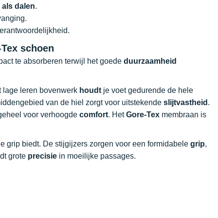
n als dalen
.
vanging.
verantwoordelijkheid.
-Tex schoen
act te absorberen terwijl het goede
duurzaamheid
t lage leren bovenwerk
houdt
je voet gedurende de hele
middengebied van de hiel zorgt voor uitstekende
slijtvastheid
.
 geheel voor verhoogde
comfort
. Het
Gore-Tex
membraan is
 grip biedt. De stijgijzers zorgen voor een formidabele
grip
,
dt grote
precisie
in moeilijke passages.