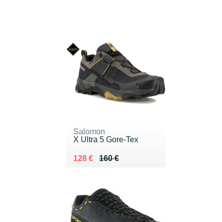
Salomon
X Ultra 5 Gore-Tex
Au lieu de 160 €
Vendu 128 €
128 €
160 €