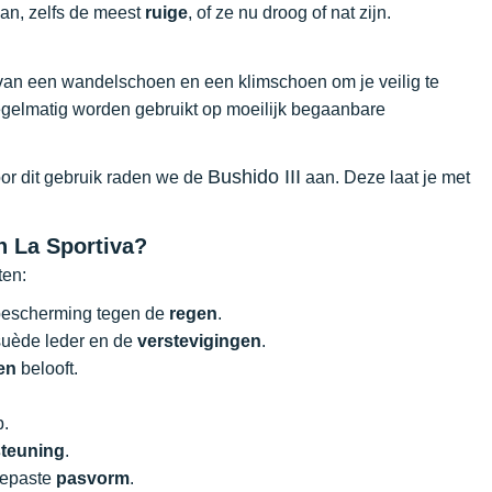
an, zelfs de meest
ruige
, of ze nu droog of nat zijn.
 van een wandelschoen en een klimschoen om je veilig te
gelmatig worden gebruikt op moeilijk begaanbare
Bushido III
oor dit gebruik raden we de
aan. Deze laat je met
 La Sportiva?
ten:
bescherming tegen de
regen
.
suède leder en de
verstevigingen
.
en
belooft.
p.
teuning
.
gepaste
pasvorm
.