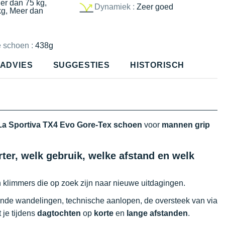
er dan 75 kg,
Dynamiek :
Zeer goed
kg, Meer dan
e schoen :
438g
ADVIES
SUGGESTIES
HISTORISCH
La Sportiva TX4 Evo Gore-Tex schoen
voor
mannen
grip
ter, welk gebruik, welke afstand en welk
klimmers die op zoek zijn naar nieuwe uitdagingen.
gende wandelingen, technische aanlopen, de oversteek van via
 je tijdens
dagtochten
op
korte
en
lange afstanden
.