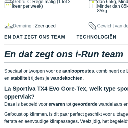
Gebruik :
Regelmatig (1 tot 2
dan 65kg, Mind
keer per week)
Minder dan 85
85kg
Demping :
Zeer goed
Gewicht van d
EN DAT ZEGT ONS TEAM
TECHNOLOGIËN
En dat zegt ons i-Run team
Speciaal ontworpen voor de
aanlooproutes
, combineert de
en
stabiliteit
tijdens je
wandeltochten
.
La Sportiva TX4 Evo Gore-Tex, welk type spor
oppervlak?
Deze is bedoeld voor
ervaren
tot
gevorderde
wandelaars en 
Gefocust op klimmen, is dit paar perfect geschikt voor uitda
ferrata en eenvoudige klimpassages. Veelzijdig, het begeleidt