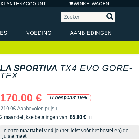
N KLANTENACCOUNT
WINKELWAGEN
RES
VOEDING
AANBIEDINGEN
LA SPORTIVA
TX4 EVO GORE-
TEX
170.00 €
U bespaart 19%
Door het merk aanbevolen verkoopprijs
210.0€
Aanbevolen prijs
2 maandelijkse betalingen van
85.00 €
zonder kosten
In onze
maattabel
vind je (het liefst vóór het bestellen) de
juiste maat.