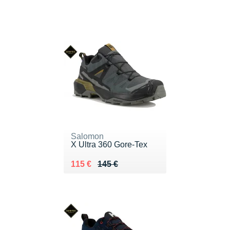
Salomon
X Ultra 360 Gore-Tex
Au lieu de 145 €
Vendu 115 €
115 €
145 €