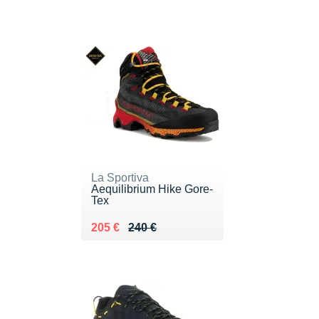
La Sportiva
Aequilibrium Hike Gore-
Tex
Au lieu de 240 €
Vendu 205 €
205 €
240 €