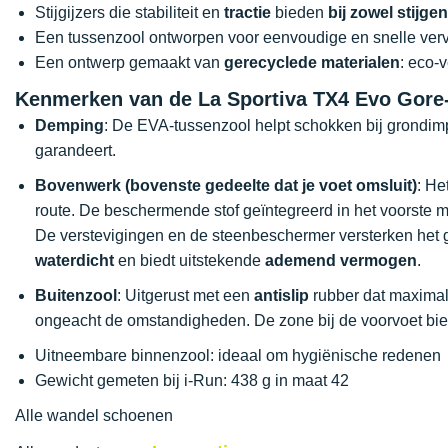
Stijgijzers die stabiliteit en
tractie
bieden
bij zowel stijge
Een tussenzool ontworpen voor eenvoudige en snelle ver
Een ontwerp gemaakt van
gerecyclede materialen
: eco-
Kenmerken van de La Sportiva TX4 Evo Gore
Demping
: De EVA-tussenzool helpt schokken bij grondimp
garandeert.
Bovenwerk (bovenste gedeelte dat je voet omsluit)
: He
route. De beschermende stof geïntegreerd in het voorste 
De verstevigingen en de steenbeschermer versterken het
waterdicht
en biedt uitstekende
ademend vermogen
.
Buitenzool
: Uitgerust met een
antislip
rubber dat maximale
ongeacht de omstandigheden. De zone bij de voorvoet bie
Uitneembare binnenzool: ideaal om hygiënische redenen
Gewicht gemeten bij i-Run: 438 g in maat 42
Alle wandel schoenen