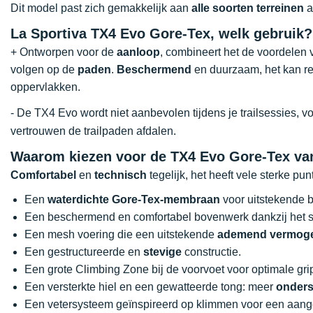
Dit model past zich gemakkelijk aan
alle soorten terreinen
a
La Sportiva TX4 Evo Gore-Tex, welk gebruik?
+ Ontworpen voor de
aanloop
, combineert het de voordelen
volgen op de
paden
.
Beschermend
en duurzaam, het kan re
oppervlakken.
- De TX4 Evo wordt niet aanbevolen tijdens je trailsessies, v
vertrouwen de trailpaden afdalen.
Waarom kiezen voor de TX4 Evo Gore-Tex van
Comfortabel
en
technisch
tegelijk, het heeft vele sterke pun
Een
waterdichte Gore-Tex-membraan
voor uitstekende 
Een beschermend en comfortabel bovenwerk dankzij het 
Een mesh voering die een uitstekende
ademend vermog
Een gestructureerde en
stevige
constructie.
Een grote Climbing Zone bij de voorvoet voor optimale gri
Een versterkte hiel en een gewatteerde tong: meer
onders
Een vetersysteem geïnspireerd op klimmen voor een aan