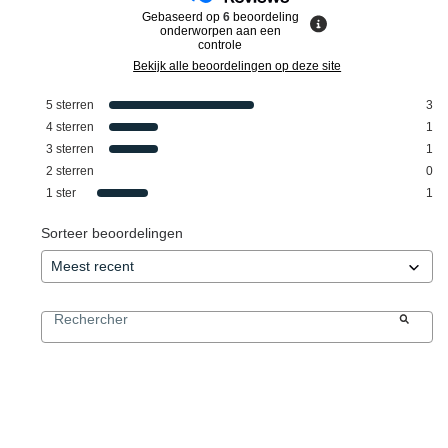
Gebaseerd op
6
beoordeling
onderworpen aan een
controle
Bekijk alle beoordelingen op deze site
5
sterren
3
4
sterren
1
3
sterren
1
2
sterren
0
1
ster
1
Sorteer beoordelingen