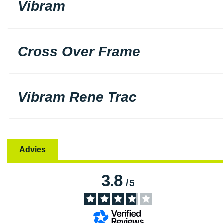
Vibram
Cross Over Frame
Vibram Rene Trac
Advies
3.8
/
5