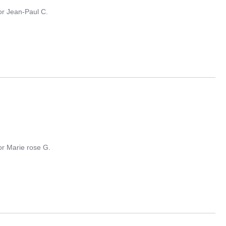
or
Jean-Paul C.
or
Marie rose G.