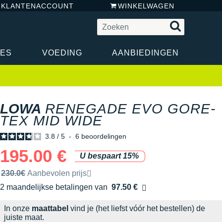
N KLANTENACCOUNT
WINKELWAGEN
RES
VOEDING
AANBIEDINGEN
LOWA
RENEGADE EVO GORE-
TEX MID WIDE
3.8
/
5
-
6
beoordelingen
195.00 €
U bespaart 15%
Door het merk aanbevolen verkoopprijs
230.0€
Aanbevolen prijs
2 maandelijkse betalingen van
97.50 €
zonder kosten
In onze
maattabel
vind je (het liefst vóór het bestellen) de
juiste maat.