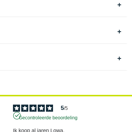
5
/
5
Gecontroleerde beoordeling
Ik koop al jaren Lowa.