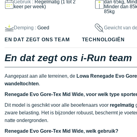
Gebruik :
Regelmatig (1 tot 2
dan 65kg, Mind
keer per week)
Minder dan 85
85kg
Demping :
Goed
Gewicht van d
EN DAT ZEGT ONS TEAM
TECHNOLOGIËN
En dat zegt ons i-Run team
Aangepast aan alle terreinen, de
Lowa Renegade Evo Gore
wandeltochten
.
Renegade Evo Gore-Tex Mid Wide, voor welk type sporter
Dit model is geschikt voor alle beoefenaars voor
regelmatig
g
zware belasting. Het is bijzonder robuust, beschermt je voete
natte ondergronden.
Renegade Evo Gore-Tex Mid Wide, welk gebruik?