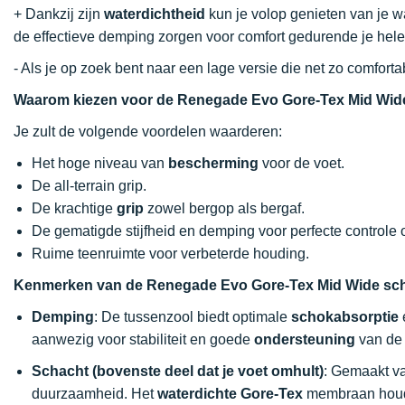
+ Dankzij zijn
waterdichtheid
kun je volop genieten van je 
de effectieve demping zorgen voor comfort gedurende je hele
- Als je op zoek bent naar een lage versie die net zo comfo
Waarom kiezen voor de Renegade Evo Gore-Tex Mid Wid
Je zult de volgende voordelen waarderen:
Het hoge niveau van
bescherming
voor de voet.
De all-terrain grip.
De krachtige
grip
zowel bergop als bergaf.
De gematigde stijfheid en demping voor perfecte controle ov
Ruime teenruimte voor verbeterde houding.
Kenmerken van de Renegade Evo Gore-Tex Mid Wide sc
Demping
: De tussenzool biedt optimale
schokabsorptie
aanwezig voor stabiliteit en goede
ondersteuning
van de 
Schacht (bovenste deel dat je voet omhult)
: Gemaakt v
duurzaamheid. Het
waterdichte Gore-Tex
membraan houdt 