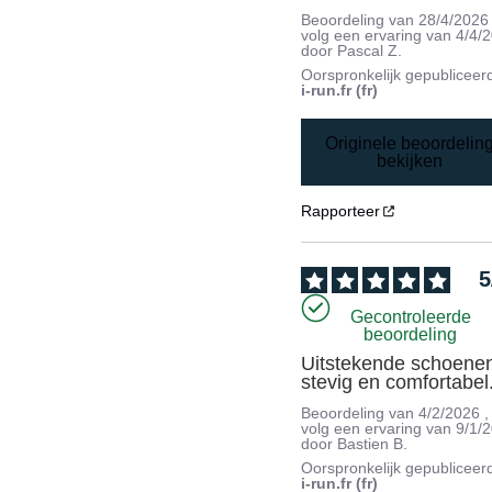
Beoordeling van
28/4/2026
volg een ervaring van
4/4/
door
Pascal Z.
Oorspronkelijk gepubliceer
i-run.fr (fr)
Originele beoordelin
bekijken
Rapporteer
5
Gecontroleerde
beoordeling
Uitstekende schoenen
stevig en comfortabel
Beoordeling van
4/2/2026
,
volg een ervaring van
9/1/
door
Bastien B.
Oorspronkelijk gepubliceer
i-run.fr (fr)