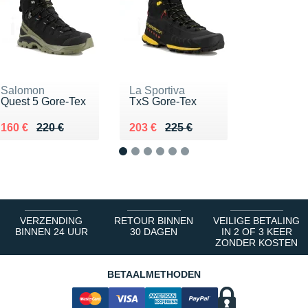
Salomon
La Sportiva
Quest 5 Gore-Tex
TxS Gore-Tex
Au lieu de 220 €
Vendu 160 €
Au lieu de 225 €
Vendu 203 €
160 €
220 €
203 €
225 €
1
2
3
4
5
6
VERZENDING
RETOUR BINNEN
VEILIGE BETALING
BINNEN 24 UUR
30 DAGEN
IN 2 OF 3 KEER
ZONDER KOSTEN
BETAALMETHODEN