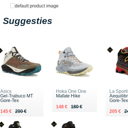
Suggesties
Asics
Hoka One One
La Sport
Gel-Trabuco MT
Mafate Hike
Aequilib
Gore-Tex
Gore-Tex
Au lieu de 180 €
Vendu 148 €
148 €
180 €
Au lieu de 200 €
Vendu 145 €
Au lieu 
Vendu 2
145 €
200 €
205 €
2