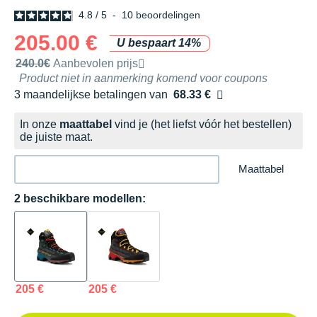
4.8
/
5
-
10
beoordelingen
205.00 €
U bespaart 14%
Door het merk aanbevolen verkoopprijs
240.0€
Aanbevolen prijs
Product niet in aanmerking komend voor coupons
3 maandelijkse betalingen van
68.33 €
zonder kosten
In onze
maattabel
vind je (het liefst vóór het bestellen)
de juiste maat.
Maattabel
2 beschikbare modellen:
205 €
205 €