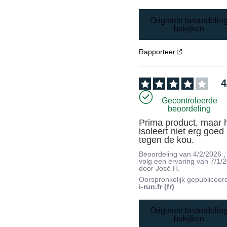
Originele beoordelin
bekijken
Rapporteer
4
Gecontroleerde
beoordeling
Prima product, maar h
isoleert niet erg goed 
tegen de kou.
Beoordeling van
4/2/2026
,
volg een ervaring van
7/1/
door
José H.
Oorspronkelijk gepubliceer
i-run.fr (fr)
Originele beoordelin
bekijken