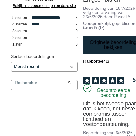
Bekijk alle beoordelingen op deze site
Beoordeling van
18/7/2026
volg een ervaring van
23/6/2026
door
Pascal A.
5
sterren
8
Oorspronkelijk gepubliceer
4
sterren
2
i-run.fr (fr)
3
sterren
0
2
sterren
0
Originele beoordelin
1
ster
0
bekijken
Sorteer beoordelingen
Rapporteer
5
Gecontroleerde
beoordeling
Dit is het tweede paar
dat ik koop, het beste 
compromis tussen 
lichtheid en 
voetondersteuning.
Beoordeling van
6/5/2026
,