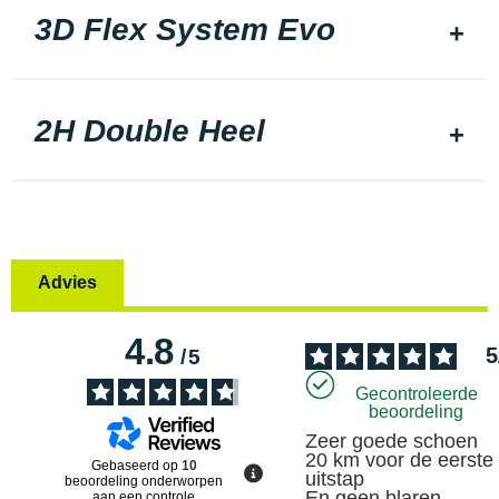
3D Flex System Evo
2H Double Heel
Advies
4.8
5
/
5
Gecontroleerde
beoordeling
Zeer goede schoen 

20 km voor de eerste 
Gebaseerd op
10
uitstap 

beoordeling onderworpen
En geen blaren
aan een controle