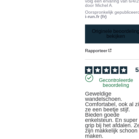
volg een ervaring van
6/4/
door
Michel A.
Oorspronkelijk gepubliceer
i-run.fr (fr)
Originele beoordelin
bekijken
Rapporteer
5
Gecontroleerde
beoordeling
Geweldige 
wandelschoen. 
Comfortabel, ook al zij
ze een beetje stijf. 
Bieden goede 
enkelsteun. En super 
grip bij het afdalen. Ze
zijn makkelijk schoon 
maken.