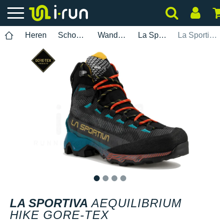
Heren
Schoenen
Wandelen
La Sportiva
La Sportiva Aequilibrium Hike Gore-Tex
1
2
3
4
LA SPORTIVA
AEQUILIBRIUM
HIKE GORE-TEX