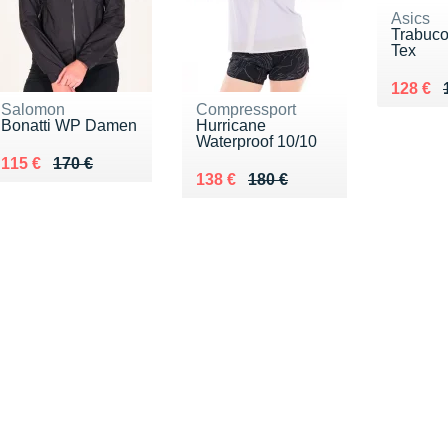
Asics
Trabuco
Tex
Au lieu
Vendu 
128 €
Salomon
Compressport
Bonatti WP Damen
Hurricane
Waterproof 10/10
Au lieu de 170 €
Vendu 115 €
115 €
170 €
Au lieu de 180 €
Vendu 138 €
138 €
180 €