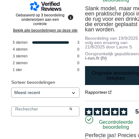
Slank model, maar me
een praktische plooi in
Gebaseerd op
3
beoordeling
de rug voor een drink
onderworpen aan een
die eronder geplaatst 
controle
kan worden.
Bekijk alle beoordelingen op deze site
Beoordeling van
19/9/2025
volg een ervaring van
5
sterren
3
21/8/2025
door
Laure S.
4
sterren
0
Oorspronkelijk gepubliceer
3
sterren
0
i-run.fr (fr)
2
sterren
0
1
ster
0
Originele beoordelin
bekijken
Sorteer beoordelingen
Rapporteer
5
Gecontroleerde
beoordeling
Perfecte jas! Precies 