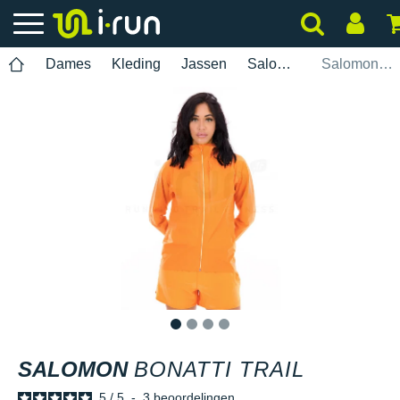
Dames
Kleding
Jassen
Salomon
Salomon Bonatti Trail
1
2
3
4
SALOMON
BONATTI TRAIL
5
/
5
-
3
beoordelingen