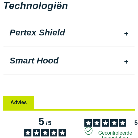
Technologiën
Pertex Shield
Smart Hood
Advies
5
5
/
5
Gecontroleerde
beoordeling