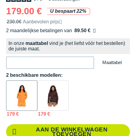
179.00 €
U bespaart 22%
Door het merk aanbevolen verkoopprijs
230.0€
Aanbevolen prijs
2 maandelijkse betalingen van
89.50 €
zonder kosten
In onze
maattabel
vind je (het liefst vóór het bestellen)
de juiste maat.
Maattabel
2 beschikbare modellen:
179 €
179 €
AAN DE WINKELWAGEN
TOEVOEGEN