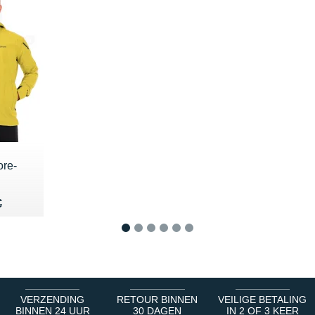
re-
70 €
€
€
1
2
3
4
5
6
VERZENDING
RETOUR BINNEN
VEILIGE BETALING
BINNEN 24 UUR
30 DAGEN
IN 2 OF 3 KEER