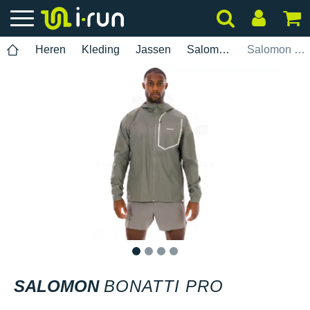
Heren
Kleding
Jassen
Salomon
Salomon Bonatti Pro
1
2
3
4
SALOMON
BONATTI PRO