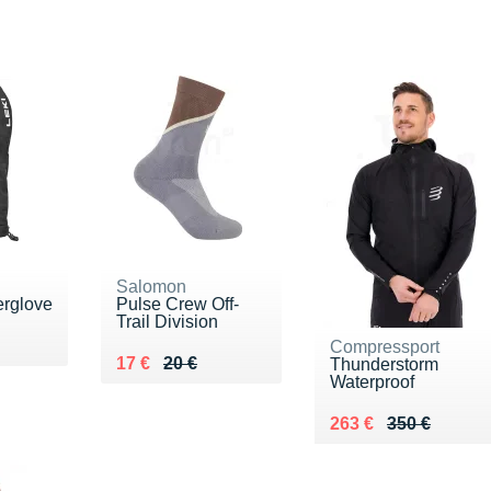
Salomon
verglove
Pulse Crew Off-
Trail Division
Compressport
Au lieu de 20 €
Vendu 17 €
17 €
20 €
Thunderstorm
Waterproof
Au lieu de 350 €
Vendu 263 €
263 €
350 €