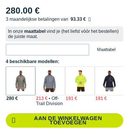
280.00 €
3 maandelijkse betalingen van
93.33 €
zonder kosten
In onze
maattabel
vind je (het liefst vóór het bestellen)
de juiste maat.
Maattabel
4 beschikbare modellen:
280 €
213 €
• Off-
191 €
191 €
Trail Division
AAN DE WINKELWAGEN
TOEVOEGEN