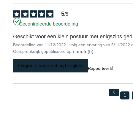
5
/
5
Gecontroleerde beoordeling
Geschikt voor een klein postuur met enigszins g
Beoordeling van
11/12/2022
, volg een ervaring van
6/11/2022
Oorspronkelijk gepubliceerd op
i-run.fr (fr)
Originele beoordeling bekijken
Rapporteer
1