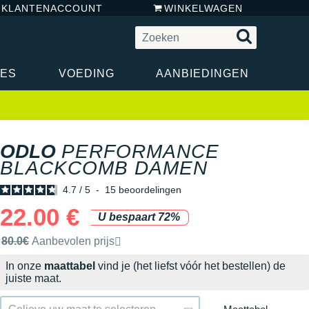
N KLANTENACCOUNT
WINKELWAGEN
RES
VOEDING
AANBIEDINGEN
ODLO
PERFORMANCE
BLACKCOMB DAMEN
4.7
/
5
-
15
beoordelingen
22.00 €
U bespaart 72%
Door het merk aanbevolen verkoopprijs
80.0€
Aanbevolen prijs
In onze
maattabel
vind je (het liefst vóór het bestellen) de
juiste maat.