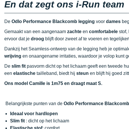
En dat zegt ons i-Run team
De
Odlo Performance Blackcomb legging
voor
dames
bege
Gemaakt van een aangenaam
zachte
en
comfortabele
stof,
ervoor dat je
droog
blijft door zweet af te voeren en tegelijker
Dankzij het Seamless-ontwerp van de legging heb je optima
wrijving
en onaangename irritaties, waardoor je volop kunt g
De
slim fit
pasvorm dicht op het lichaam geeft een tweede hui
een
elastische
tailleband, biedt hij
steun
en blijft hij goed zi
Ons model Camille is 1m75 en draagt maat S.
Belangrijkste punten van de
Odlo Performance Blackcomb
Ideaal voor hardlopen
Slim fit
: dicht op het lichaam
Elastische stof
: comfort