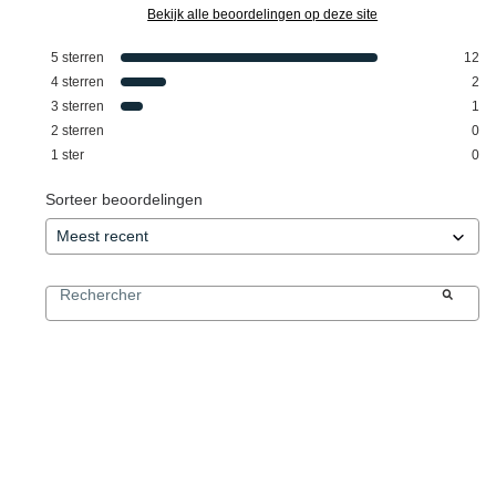
Bekijk alle beoordelingen op deze site
5
sterren
12
4
sterren
2
3
sterren
1
2
sterren
0
1
ster
0
Sorteer beoordelingen