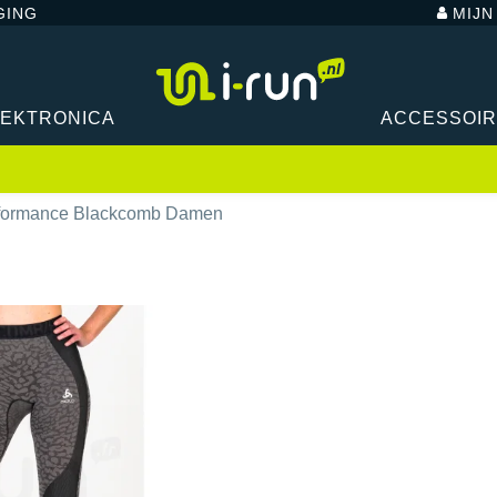
GING
MIJ
LEKTRONICA
ACCESSOI
formance Blackcomb Damen