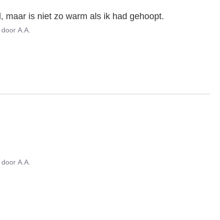
, maar is niet zo warm als ik had gehoopt.
door
A.A.
door
A.A.