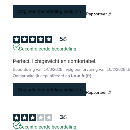
Originele beoordeling bekijken
Rapporteer
5
/
5
Gecontroleerde beoordeling
Perfect, lichtgewicht en comfortabel.
Beoordeling van
14/3/2025
, volg een ervaring van
10/2/2025
d
Oorspronkelijk gepubliceerd op
i-run.fr (fr)
Originele beoordeling bekijken
Rapporteer
3
/
5
Gecontroleerde beoordeling