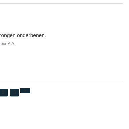
edrongen onderbenen.
door
A.A.
2
3