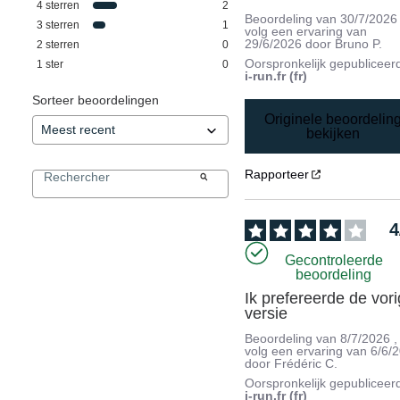
4
sterren
2
Beoordeling van
30/7/2026
3
sterren
1
volg een ervaring van
29/6/2026
door
Bruno P.
2
sterren
0
Oorspronkelijk gepubliceer
1
ster
0
i-run.fr (fr)
Sorteer beoordelingen
Originele beoordelin
bekijken
Rapporteer
4
Gecontroleerde
beoordeling
Ik prefereerde de vori
versie
Beoordeling van
8/7/2026
,
volg een ervaring van
6/6/
door
Frédéric C.
Oorspronkelijk gepubliceer
i-run.fr (fr)