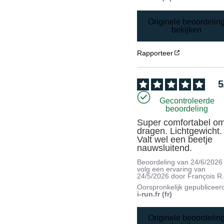
Originele beoordelin
bekijken
Rapporteer
5
Gecontroleerde
beoordeling
Super comfortabel om 
dragen. Lichtgewicht. 
Valt wel een beetje 
nauwsluitend.
Beoordeling van
24/6/2026
volg een ervaring van
24/5/2026
door
François R
Oorspronkelijk gepubliceer
i-run.fr (fr)
Originele beoordelin