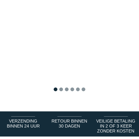
1
2
3
4
5
6
VERZENDING
RETOUR BINNEN
VEILIGE BETALING
BINNEN 24 UUR
30 DAGEN
IN 2 OF 3 KEER
ZONDER KOSTEN