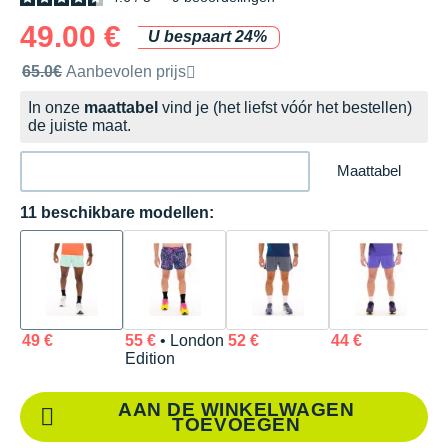
49.00 €
U bespaart 24%
Door het merk aanbevolen verkoopprijs
65.0€
Aanbevolen prijs
In onze
maattabel
vind je (het liefst vóór het bestellen)
de juiste maat.
Maattabel
11 beschikbare modellen:
49 €
55 €
• London
52 €
44 €
5
Edition
AAN DE WINKELWAGEN
TOEVOEGEN