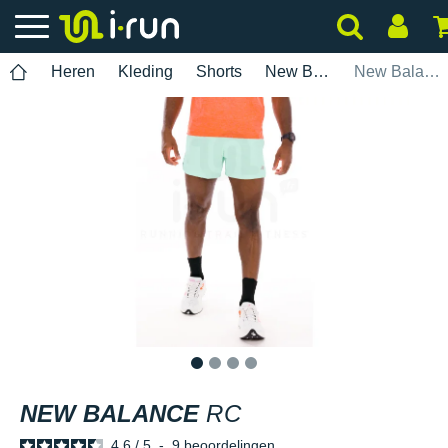
Heren
Kleding
Shorts
New Balance
New Balance RC
1
2
3
4
NEW BALANCE
RC
4.6
/
5
-
9
beoordelingen