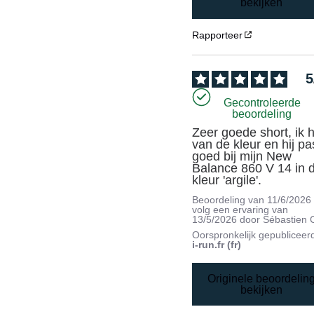
bekijken
Rapporteer
5
Gecontroleerde
beoordeling
Zeer goede short, ik h
van de kleur en hij pas
goed bij mijn New 
Balance 860 V 14 in d
kleur 'argile'.
Beoordeling van
11/6/2026
volg een ervaring van
13/5/2026
door
Sébastien 
Oorspronkelijk gepubliceer
i-run.fr (fr)
Originele beoordelin
bekijken