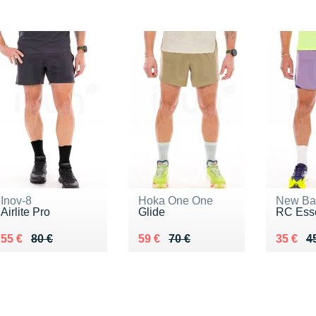
Inov-8
Hoka One One
New Ba
Airlite Pro
Glide
RC Esse
Au lieu de 80 €
Vendu 55 €
Au lieu de 70 €
Vendu 59 €
Au lieu
Vendu 
55 €
80 €
59 €
70 €
35 €
4