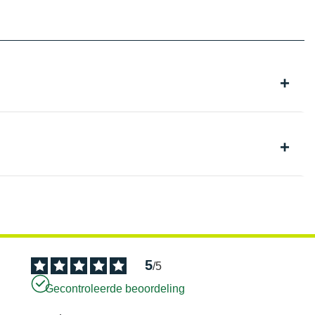
5
/
5
Gecontroleerde beoordeling