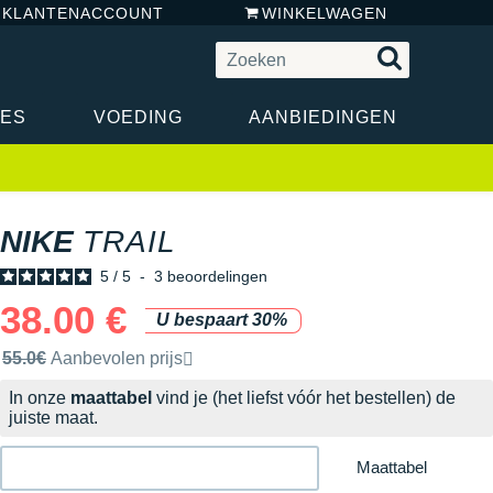
N KLANTENACCOUNT
WINKELWAGEN
RES
VOEDING
AANBIEDINGEN
NIKE
TRAIL
5
/
5
-
3
beoordelingen
38.00 €
U bespaart 30%
Door het merk aanbevolen verkoopprijs
55.0€
Aanbevolen prijs
In onze
maattabel
vind je (het liefst vóór het bestellen) de
juiste maat.
Maattabel