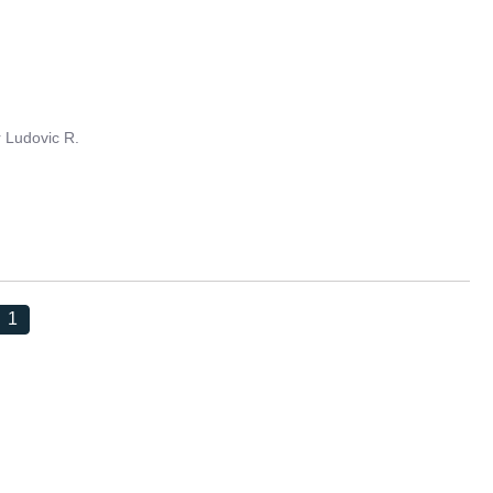
r
Ludovic R.
1