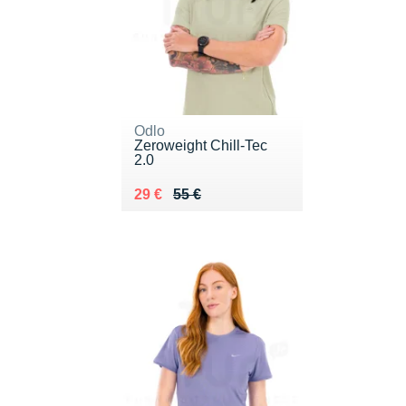
Odlo
Zeroweight Chill-Tec
2.0
Au lieu de 55 €
Vendu 29 €
29 €
55 €