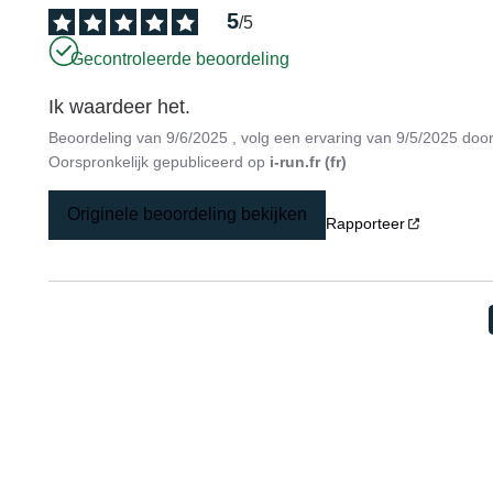
5
/
5
Gecontroleerde beoordeling
Ik waardeer het.
Beoordeling van
9/6/2025
, volg een ervaring van
9/5/2025
doo
Oorspronkelijk gepubliceerd op
i-run.fr (fr)
Originele beoordeling bekijken
Rapporteer