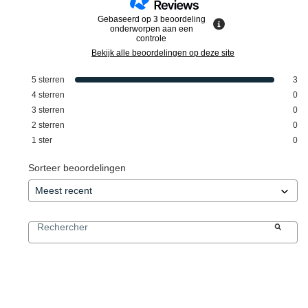
Gebaseerd op
3
beoordeling
onderworpen aan een
controle
Bekijk alle beoordelingen op deze site
5
sterren
3
4
sterren
0
3
sterren
0
2
sterren
0
1
ster
0
Sorteer beoordelingen