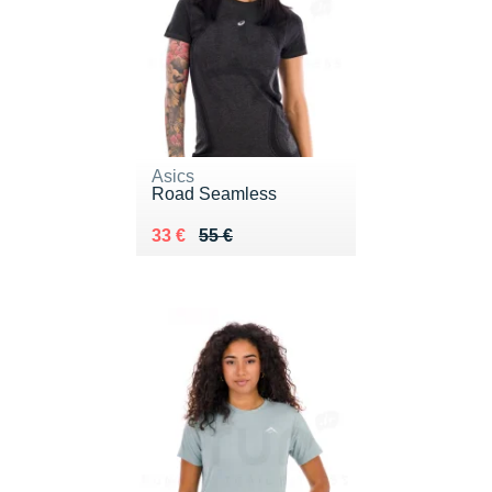
Asics
Road Seamless
Au lieu de 55 €
Vendu 33 €
33 €
55 €