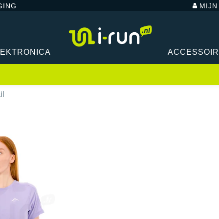
GING
MIJ
LEKTRONICA
ACCESSOI
il