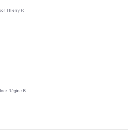
oor
Thierry P.
door
Régine B.