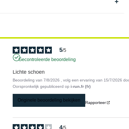
5
/
5
Gecontroleerde beoordeling
Lichte schoen
Beoordeling van
7/8/2026
, volg een ervaring van
15/7/2026
do
Oorspronkelijk gepubliceerd op
i-run.fr (fr)
Originele beoordeling bekijken
Rapporteer
4
/
5