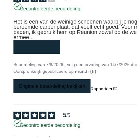
Gecontroleerde beoordeling
Het is een van de weinige schoenen waarbij je nog
beroemde carbonplaat, dat voelt echt goed. Voor mij
paden, ik gebruik hem op Réunion zowel op de weg, 
ermee
...
meer weergeven
Beoordeling van
7/8/2026
, volg een ervaring van
14/7/2026
do
Oorspronkelijk gepubliceerd op
i-run.fr (fr)
Originele beoordeling bekijken
Rapporteer
5
/
5
Gecontroleerde beoordeling