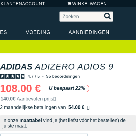
N KLANTENACCOUNT
WINKELWAGEN
RES
VOEDING
AANBIEDINGEN
ADIDAS
ADIZERO ADIOS 9
4.7
/
5
-
95
beoordelingen
108.00 €
U bespaart 22%
Door het merk aanbevolen verkoopprijs
140.0€
Aanbevolen prijs
2 maandelijkse betalingen van
54.00 €
zonder kosten
In onze
maattabel
vind je (het liefst vóór het bestellen) de
juiste maat.