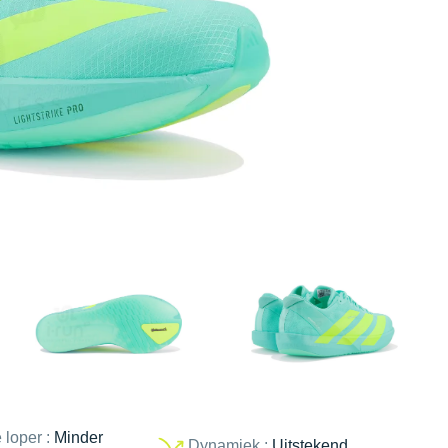
 loper :
Minder
Dynamiek :
Uitstekend