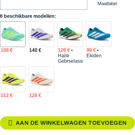
Maattabel
6 beschikbare modellen:
108 €
140 €
126 €
•
98 €
•
Haile
Ekiden
Gebrselassie
112 €
126 €
AAN DE WINKELWAGEN TOEVOEGEN