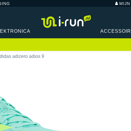
GING
MIJ
LEKTRONICA
ACCESSOI
didas adizero adios 9