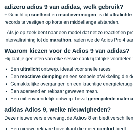
adizero adios 9 van adidas, welk gebruik?
+ Gericht op
snelheid
en
reactievermogen
, is dit
ultralichte
records te vestigen op korte en middellange afstanden.
- Als je op zoek bent naar een model dat net zo reactief en pre
intervaltraining tot de
marathon
, raden we de Adios Pro 4 aa
Waarom kiezen voor de Adios 9 van adidas?
Hij laat je genieten van elke sessie dankzij talrijke voordelen:
Een
ultralicht
ontwerp, ideaal voor snelle races.
Een
reactieve demping
en een soepele afwikkeling die de
Gemakkelijke overgangen en een krachtige energieterugg
Een ademend en rekbaar geweven mesh.
Een milieuvriendelijk ontwerp: bevat
gerecyclede materia
adidas Adios 9, welke nieuwigheden?
Adios 8
Deze nieuwe versie vervangt de
en biedt verschille
Een nieuwe rekbare bovenkant die meer
comfort
biedt.