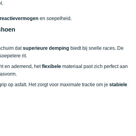
l.
reactievermogen
en soepelheid.
choen
 schuim dat
superieure demping
biedt bij snelle races. De
oepelere rit.
cht en ademend, het
flexibele
materiaal past zich perfect aan
pasvorm.
rip op asfalt. Het zorgt voor maximale tractie om je
stabiele