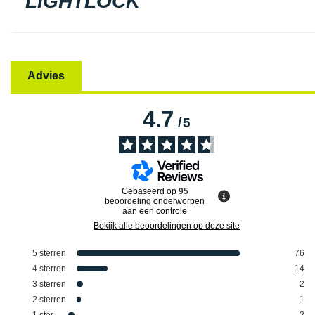
LIGHTLOCK
Advies
4.7
/
5
Gebaseerd op
95
beoordeling onderworpen
aan een controle
Bekijk alle beoordelingen op deze site
5
sterren
76
4
sterren
14
3
sterren
2
2
sterren
1
1
ster
2