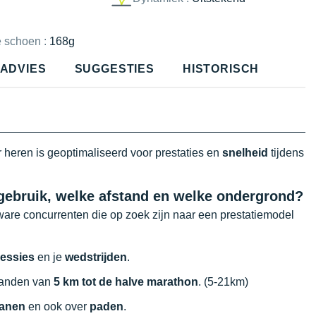
e schoen :
168g
ADVIES
SUGGESTIES
HISTORISCH
 heren is geoptimaliseerd voor prestaties en
snelheid
tijdens
 gebruik, welke afstand en welke ondergrond?
ware concurrenten die op zoek zijn naar een prestatiemodel
sessies
en je
wedstrijden
.
standen van
5 km tot de halve marathon
. (5-21km)
anen
en ook over
paden
.