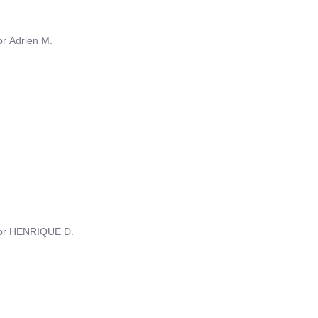
or
Adrien M.
or
HENRIQUE D.