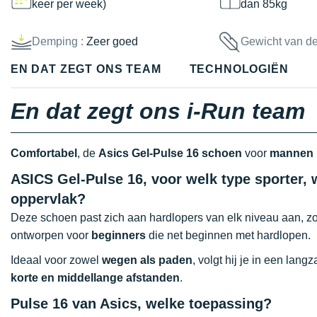
keer per week)
dan 85kg
Demping :
Zeer goed
Gewicht van d
EN DAT ZEGT ONS TEAM
TECHNOLOGIËN
En dat zegt ons i-Run team
Comfortabel
, de
Asics Gel-Pulse 16 schoen
voor
mannen
ASICS Gel-Pulse 16, voor welk type sporter, 
oppervlak?
Deze schoen past zich aan hardlopers van elk niveau aan, zo
ontworpen voor
beginners
die net beginnen met hardlopen.
Ideaal voor zowel
wegen als paden
, volgt hij je in een lan
korte en middellange afstanden
.
Pulse 16 van Asics, welke toepassing?