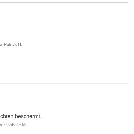
or
Patrick H.
ichten beschermt.
oor
Isabelle M.