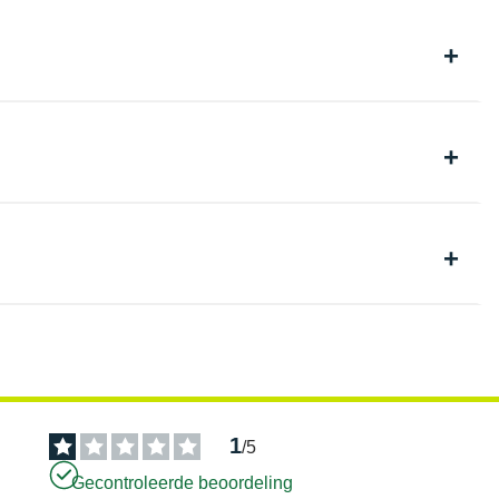
1
/
5
Gecontroleerde beoordeling