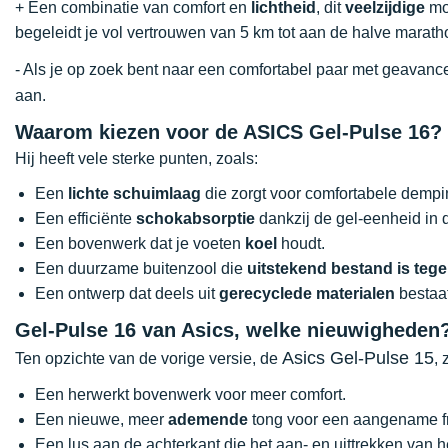
+ Een combinatie van comfort en
lichtheid
, dit
veelzijdige
mod
begeleidt je vol vertrouwen van 5 km tot aan de halve marath
- Als je op zoek bent naar een comfortabel paar met geavan
aan.
Waarom kiezen voor de ASICS Gel-Pulse 16?
Hij heeft vele sterke punten, zoals:
Een
lichte schuimlaag
die zorgt voor comfortabele dempin
Een efficiënte
schokabsorptie
dankzij de gel-eenheid in 
Een bovenwerk dat je voeten
koel
houdt.
Een duurzame buitenzool die
uitstekend bestand is teg
Een ontwerp dat deels uit
gerecyclede materialen
bestaat
Gel-Pulse 16 van Asics, welke nieuwigheden
Asics Gel-Pulse 15
Ten opzichte van de vorige versie, de
, 
Een herwerkt bovenwerk voor meer comfort.
Een nieuwe, meer
ademende
tong voor een aangename fr
Een lus aan de achterkant die het aan- en uittrekken van h