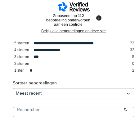
Gebaseerd op
112
beoordeling onderworpen
aan een controle
Bekijk alle beoordelingen op deze site
5
sterren
73
4
sterren
32
3
sterren
5
2
sterren
0
1
ster
2
Sorteer beoordelingen