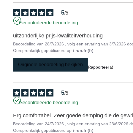
5
/
5
Gecontroleerde beoordeling
uitzonderlijke prijs-kwaliteitverhouding
Beoordeling van
28/7/2026
, volg een ervaring van
3/7/2026
do
Oorspronkelijk gepubliceerd op
i-run.fr (fr)
Originele beoordeling bekijken
Rapporteer
5
/
5
Gecontroleerde beoordeling
Erg comfortabel. Zeer goede demping die de gewr
Beoordeling van
24/7/2026
, volg een ervaring van
23/6/2026
d
Oorspronkelijk gepubliceerd op
i-run.fr (fr)