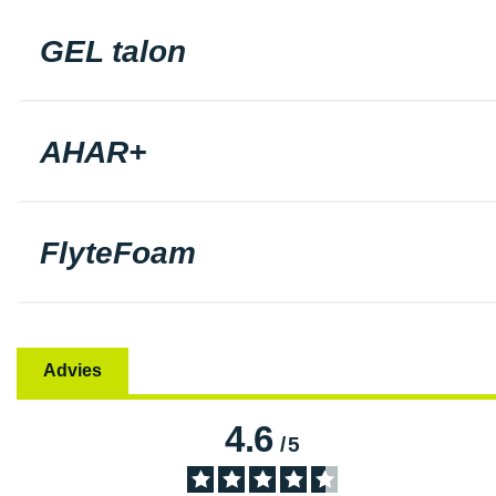
GEL talon
AHAR+
FlyteFoam
Advies
4.6
/
5