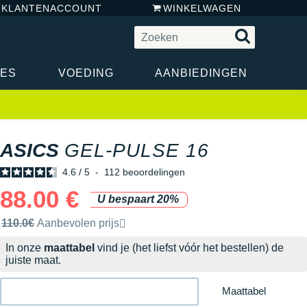
N KLANTENACCOUNT
WINKELWAGEN
RES
VOEDING
AANBIEDINGEN
ASICS
GEL-PULSE 16
4.6
/
5
-
112
beoordelingen
88.00 €
U bespaart 20%
Door het merk aanbevolen verkoopprijs
110.0€
Aanbevolen prijs
In onze
maattabel
vind je (het liefst vóór het bestellen) de
juiste maat.
Maattabel