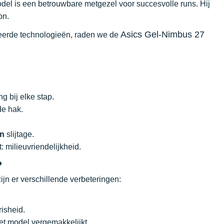
el is een betrouwbare metgezel voor succesvolle runs. Hij
on.
Asics Gel-Nimbus 27
ceerde technologieën, raden we de
g bij elke stap.
de hak.
en
slijtage.
: milieuvriendelijkheid.
?
zijn er verschillende verbeteringen:
isheid.
et model vergemakkelijkt.