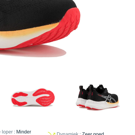
 loper :
Minder
Dynamiek :
Zeer goed