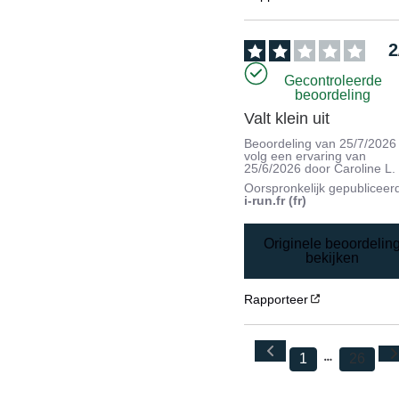
2
Gecontroleerde
beoordeling
Valt klein uit
Beoordeling van
25/7/2026
volg een ervaring van
25/6/2026
door
Caroline L.
Oorspronkelijk gepubliceer
i-run.fr (fr)
Originele beoordelin
bekijken
Rapporteer
1
26