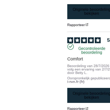
Originele beoordelin
bekijken
Rapporteer
5
Gecontroleerde
beoordeling
Comfort
Beoordeling van
28/7/2026
volg een ervaring van
2/7/
door
Betty L.
Oorspronkelijk gepubliceer
i-run.fr (fr)
Originele beoordelin
bekijken
Rapporteer