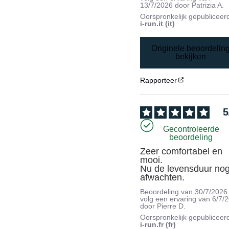
13/7/2026
door
Patrizia A.
Oorspronkelijk gepubliceer
i-run.it (it)
Originele beoordelin
bekijken
Rapporteer
5
Gecontroleerde
beoordeling
Zeer comfortabel en 
mooi.

Nu de levensduur nog
afwachten.
Beoordeling van
30/7/2026
volg een ervaring van
6/7/
door
Pierre D.
Oorspronkelijk gepubliceer
i-run.fr (fr)