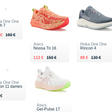
a One One
h 7
ieu de 160 €
du 105 €
 €
160 €
Asics
Hoka One One
Noosa Tri 16
Rincon 4
Au lieu de 150 €
Vendu 112 €
Au lieu de 130 €
Vendu 89 €
112 €
150 €
89 €
130 €
a One One
ton 11 dames
du 160 €
 €
Asics
Gel-Pulse 17