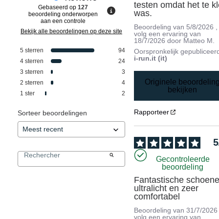
testen omdat het te kle
Gebaseerd op
127
was.
beoordeling onderworpen
aan een controle
Beoordeling van
5/8/2026
,
Bekijk alle beoordelingen op deze site
volg een ervaring van
18/7/2026
door
Matteo M.
5
sterren
94
Oorspronkelijk gepubliceer
i-run.it (it)
4
sterren
24
3
sterren
3
Originele beoordelin
2
sterren
4
bekijken
1
ster
2
Rapporteer
Sorteer beoordelingen
5
Gecontroleerde
beoordeling
Fantastische schoenen
ultralicht en zeer 
comfortabel
Beoordeling van
31/7/2026
volg een ervaring van