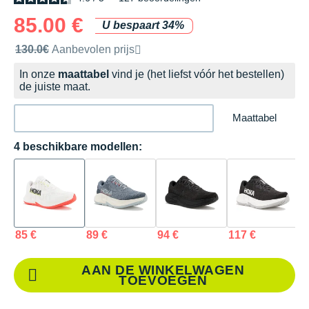
85.00 €
U bespaart 34%
Door het merk aanbevolen verkoopprijs
130.0€
Aanbevolen prijs
In onze
maattabel
vind je (het liefst vóór het bestellen)
de juiste maat.
Maattabel
4 beschikbare modellen:
85 €
89 €
94 €
117 €
AAN DE WINKELWAGEN
TOEVOEGEN