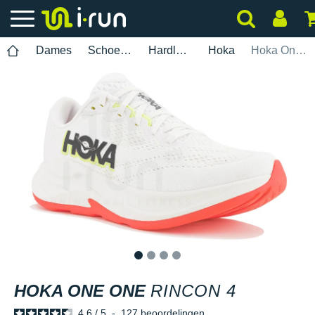
Dames
Schoenen
Hardlopen
Hoka
Hoka One One Rincon 4
1
2
3
4
HOKA ONE ONE
RINCON 4
4.6
/
5
-
127
beoordelingen