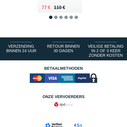
Au lieu de 110 €
Vendu 77 €
77 €
110 €
1
2
3
4
5
6
VERZENDING
RETOUR BINNEN
VEILIGE BETALING
BINNEN 24 UUR
30 DAGEN
IN 2 OF 3 KEER
ZONDER KOSTEN
BETAALMETHODEN
ONZE VERVOERDERS