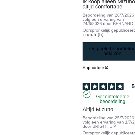
Ik koop alleen Mizuno,
altijd comfortabel
Beoordeling van
26/7/2026
volg een ervaring van
24/6/2026
door
BERNARD 
Oorspronkelijk gepubliceer
i-run.fr (fr)
Originele beoordelin
bekijken
Rapporteer
5
Gecontroleerde
beoordeling
Altijd Mizuno
Beoordeling van
25/7/2026
volg een ervaring van
1/7/
door
BRIGITTE P.
Oorspronkelijk gepubliceer