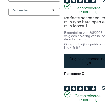
5
Gecontroleerde
beoordeling
Perfecte schoenen voo
mijn type hardlopen e
mijn loopstijl
Beoordeling van
2/8/2026
,
volg een ervaring van
8/7/
door
Laurent F.
Oorspronkelijk gepubliceer
i-run.fr (fr)
Originele beoordelin
bekijken
Rapporteer
5
Gecontroleerde
beoordeling