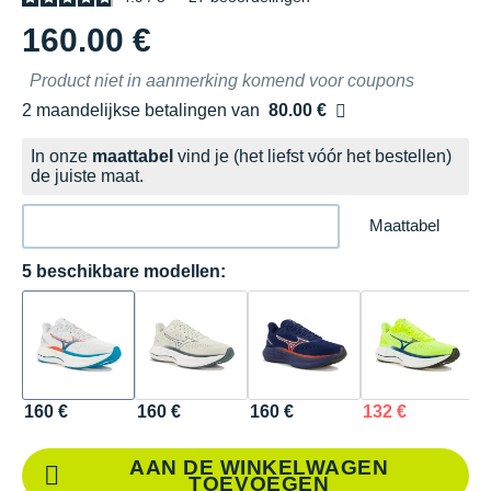
160.00 €
Product niet in aanmerking komend voor coupons
2 maandelijkse betalingen van
80.00 €
zonder kosten
In onze
maattabel
vind je (het liefst vóór het bestellen)
de juiste maat.
Maattabel
5 beschikbare modellen:
160 €
160 €
160 €
132 €
1
AAN DE WINKELWAGEN
TOEVOEGEN