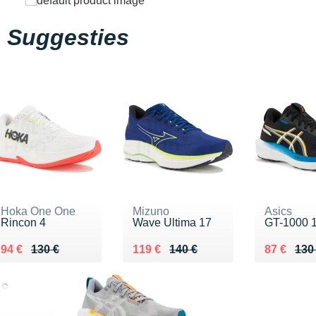
Suggesties
Hoka One One
Mizuno
Asics
Rincon 4
Wave Ultima 17
GT-1000 
Au lieu de 130 €
Vendu 94 €
Au lieu de 140 €
Vendu 119 €
Au lieu d
Vendu 87
94 €
130 €
119 €
140 €
87 €
130