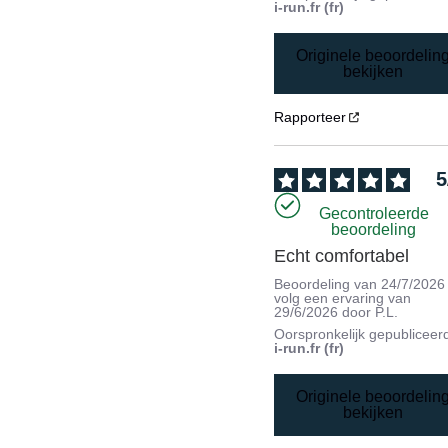
i-run.fr (fr)
Originele beoordelin
bekijken
Rapporteer
5
Gecontroleerde
beoordeling
Echt comfortabel
Beoordeling van
24/7/2026
volg een ervaring van
29/6/2026
door
P.L.
Oorspronkelijk gepubliceer
i-run.fr (fr)
Originele beoordelin
bekijken