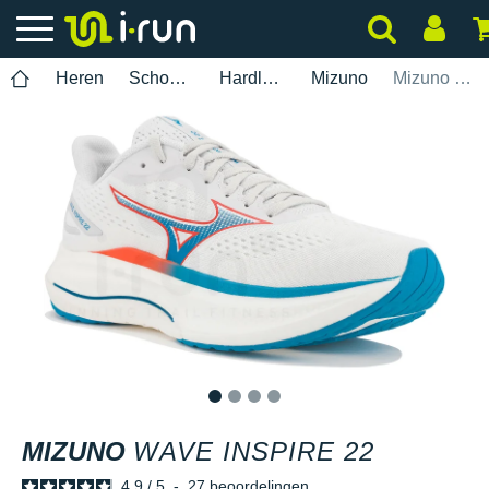
Heren
Schoenen
Hardlopen
Mizuno
Mizuno Wave Inspire 22
1
2
3
4
MIZUNO
WAVE INSPIRE 22
4.9
/
5
-
27
beoordelingen