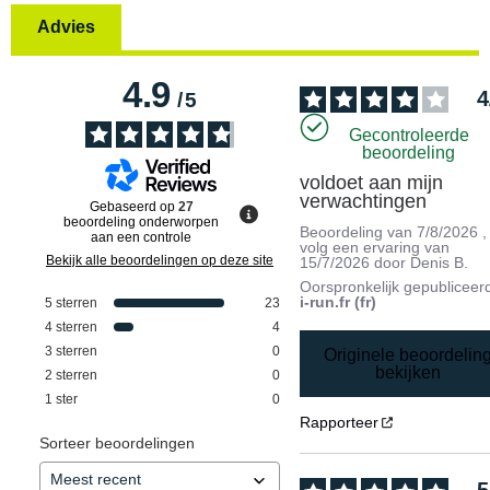
Advies
4.9
4
/
5
Gecontroleerde
beoordeling
voldoet aan mijn 
verwachtingen
Gebaseerd op
27
beoordeling onderworpen
Beoordeling van
7/8/2026
,
aan een controle
volg een ervaring van
Bekijk alle beoordelingen op deze site
15/7/2026
door
Denis B.
Oorspronkelijk gepubliceer
i-run.fr (fr)
5
sterren
23
4
sterren
4
3
sterren
0
Originele beoordelin
bekijken
2
sterren
0
1
ster
0
Rapporteer
Sorteer beoordelingen