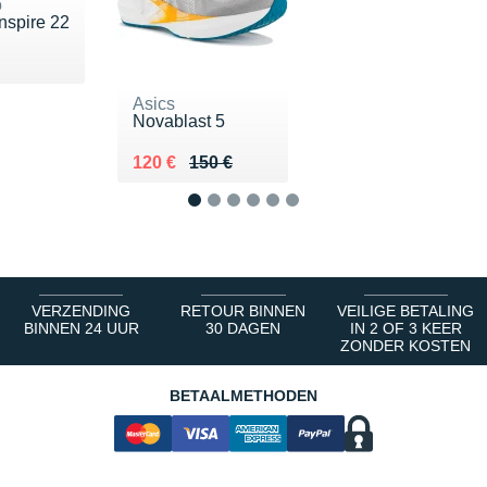
o
nspire 22
160 €
Asics
Novablast 5
Au lieu de 150 €
Vendu 120 €
120 €
150 €
1
2
3
4
5
6
VERZENDING
RETOUR BINNEN
VEILIGE BETALING
BINNEN 24 UUR
30 DAGEN
IN 2 OF 3 KEER
ZONDER KOSTEN
BETAALMETHODEN