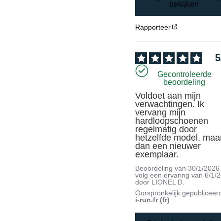
bekijken
Rapporteer
5
Gecontroleerde
beoordeling
Voldoet aan mijn 
verwachtingen. Ik 
vervang mijn 
hardloopschoenen 
regelmatig door 
hetzelfde model, maar
dan een nieuwer 
exemplaar.
Beoordeling van
30/1/2026
volg een ervaring van
6/1/
door
LIONEL D.
Oorspronkelijk gepubliceer
i-run.fr (fr)