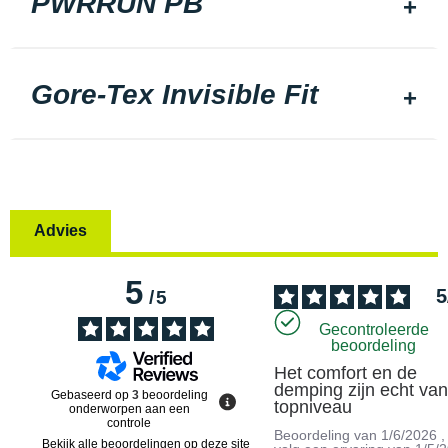
PWRRUN PB
Gore-Tex Invisible Fit
Advies
5
5
/
5
Gecontroleerde
beoordeling
Het comfort en de 
demping zijn echt van
Gebaseerd op
3
beoordeling
topniveau
onderworpen aan een
controle
Beoordeling van
1/6/2026
,
Bekijk alle beoordelingen op deze site