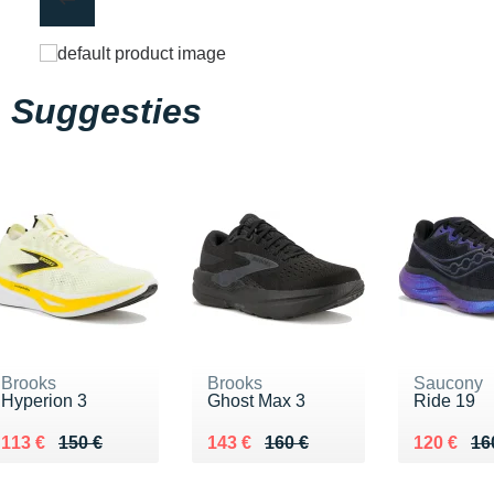
Suggesties
Brooks
Brooks
Saucony
Hyperion 3
Ghost Max 3
Ride 19
Au lieu de 150 €
Vendu 113 €
Au lieu de 160 €
Vendu 143 €
Au lieu d
Vendu 12
113 €
150 €
143 €
160 €
120 €
16