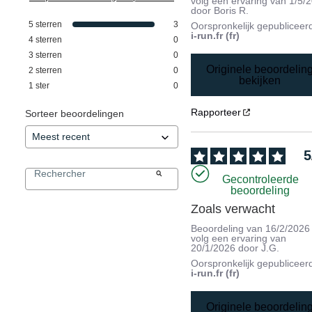
volg een ervaring van
1/5/
door
Boris R.
5
sterren
3
Oorspronkelijk gepubliceer
i-run.fr (fr)
4
sterren
0
3
sterren
0
Originele beoordelin
2
sterren
0
bekijken
1
ster
0
Rapporteer
Sorteer beoordelingen
5
Gecontroleerde
beoordeling
Zoals verwacht
Beoordeling van
16/2/2026
volg een ervaring van
20/1/2026
door
J.G.
Oorspronkelijk gepubliceer
i-run.fr (fr)
Originele beoordelin