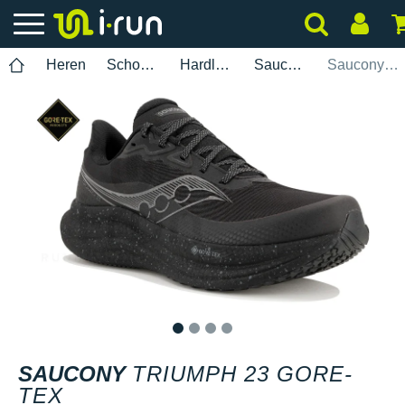
Heren
Schoenen
Hardlopen
Saucony
Saucony Triumph 23 Gore-Tex
1
2
3
4
SAUCONY
TRIUMPH 23 GORE-
TEX