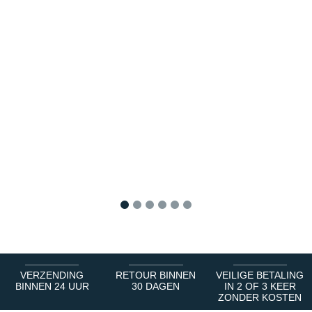
1
2
3
4
5
6
VERZENDING
RETOUR BINNEN
VEILIGE BETALING
BINNEN 24 UUR
30 DAGEN
IN 2 OF 3 KEER
ZONDER KOSTEN