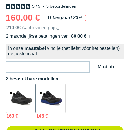
5
/
5
-
3
beoordelingen
160.00 €
U bespaart 23%
Door het merk aanbevolen verkoopprijs
210.0€
Aanbevolen prijs
2 maandelijkse betalingen van
80.00 €
zonder kosten
In onze
maattabel
vind je (het liefst vóór het bestellen)
de juiste maat.
Maattabel
2 beschikbare modellen:
160 €
143 €