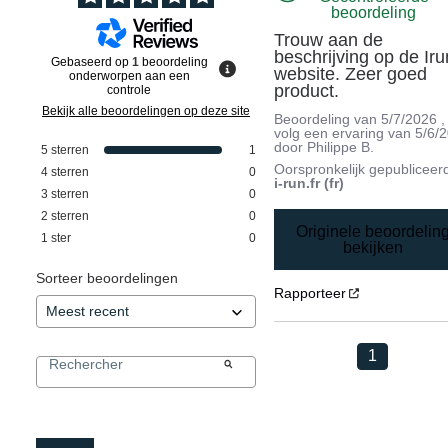
beoordeling
Trouw aan de 
beschrijving op de Iru
Gebaseerd op
1
beoordeling
website. Zeer goed 
onderworpen aan een
product.
controle
Bekijk alle beoordelingen op deze site
Beoordeling van
5/7/2026
,
volg een ervaring van
5/6/
door
Philippe B.
5
sterren
1
Oorspronkelijk gepubliceer
4
sterren
0
i-run.fr (fr)
3
sterren
0
2
sterren
0
Originele beoordelin
1
ster
0
bekijken
Sorteer beoordelingen
Rapporteer
1