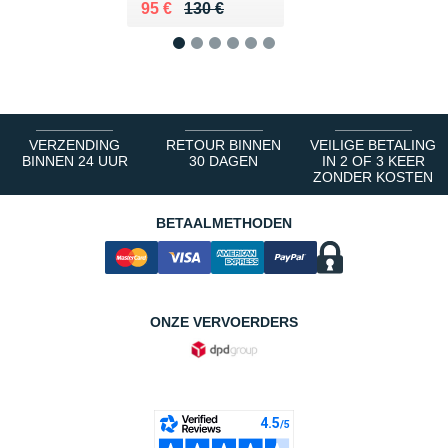
Au lieu de 130 €
Vendu 95 €
95 €
130 €
1
2
3
4
5
6
VERZENDING
RETOUR BINNEN
VEILIGE BETALING
BINNEN 24 UUR
30 DAGEN
IN 2 OF 3 KEER
ZONDER KOSTEN
BETAALMETHODEN
ONZE VERVOERDERS