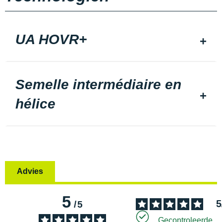
UA HOVR+
Semelle intermédiaire en
hélice
Advies
5
5
/
5
Gecontroleerde