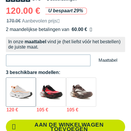
120.00 €
U bespaart 29%
Door het merk aanbevolen verkoopprijs
170.0€
Aanbevolen prijs
2 maandelijkse betalingen van
60.00 €
zonder kosten
In onze
maattabel
vind je (het liefst vóór het bestellen)
de juiste maat.
Maattabel
3 beschikbare modellen:
120 €
105 €
105 €
AAN DE WINKELWAGEN
TOEVOEGEN