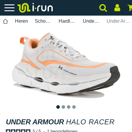
Heren
Schoenen
Hardlopen
Under Armour
Under Armour Halo Racer
1
2
3
4
UNDER ARMOUR
HALO RACER
5
/
5
-
1
beoordelingen