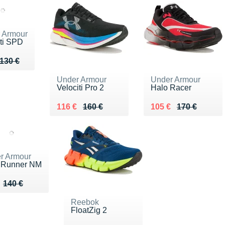
 Armour
iti SPD
u de 130 €
 90 €
130 €
Under Armour
Under Armour
Velociti Pro 2
Halo Racer
Au lieu de 160 €
Vendu 116 €
Au lieu de 170 €
Vendu 105 €
116 €
160 €
105 €
170 €
r Armour
 Runner NM
eu de 140 €
u 98 €
140 €
Reebok
FloatZig 2