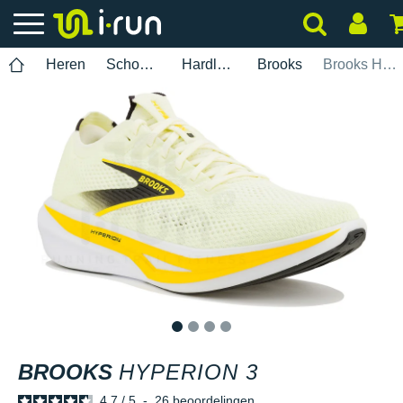
Heren
Schoenen
Hardlopen
Brooks
Brooks Hyperion 3
1
2
3
4
BROOKS
HYPERION 3
4.7
/
5
-
26
beoordelingen