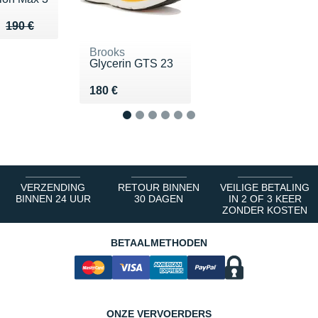
u de 190 €
 125 €
190 €
Brooks
Glycerin GTS 23
Vendu 180 €
180 €
1
2
3
4
5
6
VERZENDING
RETOUR BINNEN
VEILIGE BETALING
BINNEN 24 UUR
30 DAGEN
IN 2 OF 3 KEER
ZONDER KOSTEN
BETAALMETHODEN
ONZE VERVOERDERS