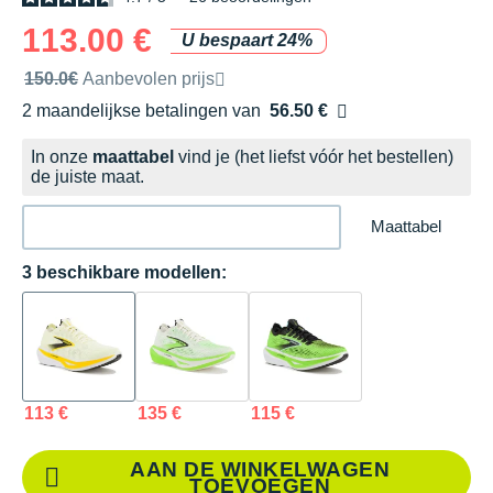
113.00 €
U bespaart 24%
Door het merk aanbevolen verkoopprijs
150.0€
Aanbevolen prijs
2 maandelijkse betalingen van
56.50 €
zonder kosten
In onze
maattabel
vind je (het liefst vóór het bestellen)
de juiste maat.
Maattabel
3 beschikbare modellen:
113 €
135 €
115 €
AAN DE WINKELWAGEN
TOEVOEGEN