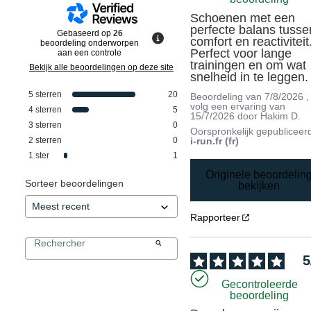
Schoenen met een 
perfecte balans tussen
Gebaseerd op
26
comfort en reactiviteit.
beoordeling onderworpen
Perfect voor lange 
aan een controle
trainingen en om wat 
Bekijk alle beoordelingen op deze site
snelheid in te leggen.
5
sterren
20
Beoordeling van
7/8/2026
,
volg een ervaring van
4
sterren
5
15/7/2026
door
Hakim D.
3
sterren
0
Oorspronkelijk gepubliceer
2
sterren
0
i-run.fr (fr)
1
ster
1
Originele beoordelin
Sorteer beoordelingen
bekijken
Rapporteer
5
Gecontroleerde
beoordeling