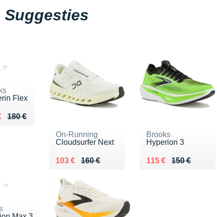
Suggesties
ks
rin Flex
eu de 180 €
u 138 €
€
180 €
On-Running
Brooks
Cloudsurfer Next
Hyperion 3
Au lieu de 160 €
Vendu 103 €
Au lieu de 150 €
Vendu 115 €
103 €
160 €
115 €
150 €
s
ion Max 3