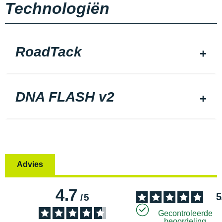
Technologiën
RoadTack
DNA FLASH v2
Advies
4.7
5
/
5
Gecontroleerde
beoordeling