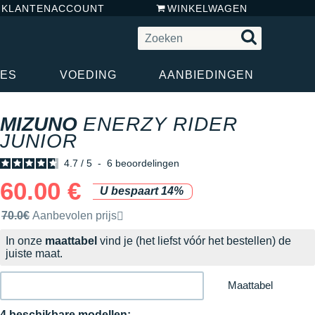
N KLANTENACCOUNT
WINKELWAGEN
RES
VOEDING
AANBIEDINGEN
MIZUNO
ENERZY RIDER
JUNIOR
4.7
/
5
-
6
beoordelingen
60.00 €
U bespaart 14%
Door het merk aanbevolen verkoopprijs
70.0€
Aanbevolen prijs
In onze
maattabel
vind je (het liefst vóór het bestellen) de
juiste maat.
Maattabel
4 beschikbare modellen: