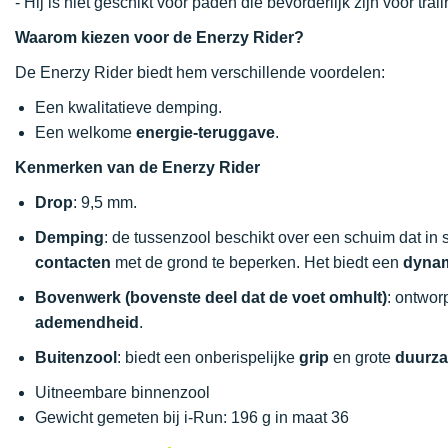
- Hij is niet geschikt voor paden die bevorderlijk zijn voor trai
Waarom kiezen voor de Enerzy Rider?
De Enerzy Rider biedt hem verschillende voordelen:
Een kwalitatieve demping.
Een welkome
energie-teruggave
.
Kenmerken van de Enerzy Rider
Drop
: 9,5 mm.
Demping
: de tussenzool beschikt over een schuim dat in 
contacten
met de grond te beperken. Het biedt een
dynam
Bovenwerk (bovenste deel dat de voet omhult)
: ontwor
ademendheid
.
Buitenzool
: biedt een onberispelijke
grip
en grote
duurz
Uitneembare binnenzool
Gewicht gemeten bij i-Run: 196 g in maat 36