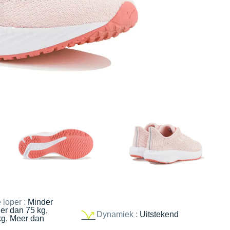
 loper :
Minder
er dan 75 kg,
Dynamiek :
Uitstekend
kg, Meer dan