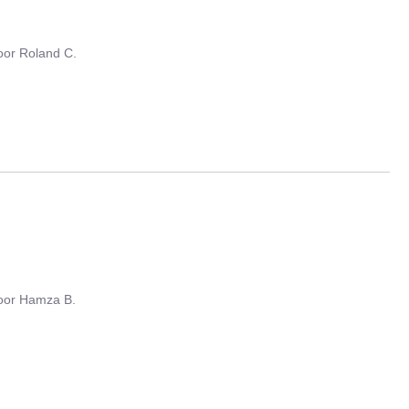
oor
Roland C.
oor
Hamza B.