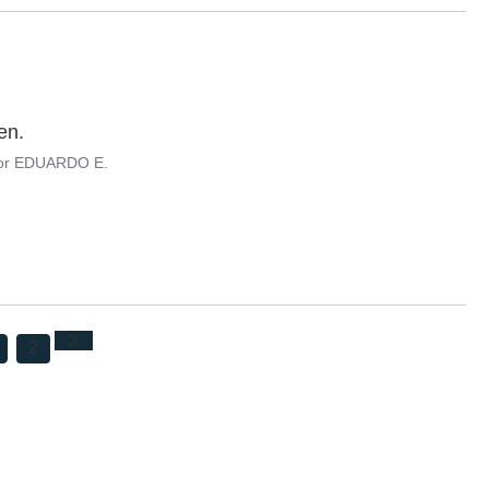
en.
or
EDUARDO E.
2