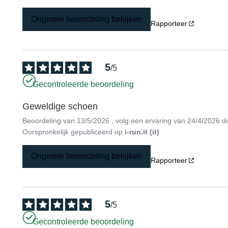
Originele beoordeling bekijken
Rapporteer
5
/
5
Gecontroleerde beoordeling
Geweldige schoen
Beoordeling van
13/5/2026
, volg een ervaring van
24/4/2026
d
Oorspronkelijk gepubliceerd op
i-run.it (it)
Originele beoordeling bekijken
Rapporteer
5
/
5
Gecontroleerde beoordeling