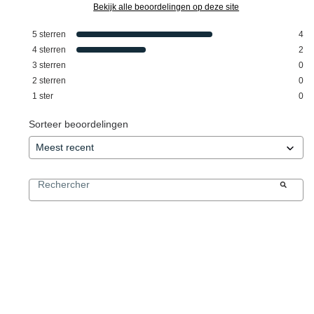
Bekijk alle beoordelingen op deze site
5
sterren
4
4
sterren
2
3
sterren
0
2
sterren
0
1
ster
0
Sorteer beoordelingen