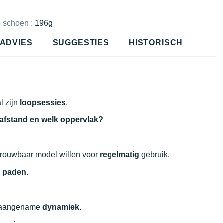
e schoen :
196g
ADVIES
SUGGESTIES
HISTORISCH
l zijn
loopsessies
.
e afstand en welk oppervlak?
trouwbaar model willen voor
regelmatig
gebruik.
 paden
.
 aangename
dynamiek
.