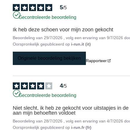
5
/
5
Gecontroleerde beoordeling
Ik heb deze schoen voor mijn zoon gekocht
Beoordeling van
29/7/2026
, volg een ervaring van
9/7/2026
do
Oorspronkelijk gepubliceerd op
i-run.it (it)
Originele beoordeling bekijken
Rapporteer
4
/
5
Gecontroleerde beoordeling
Niet slecht, ik heb ze gekocht voor uitstapjes in 
aan mijn behoeften voldoet
Beoordeling van
28/7/2026
, volg een ervaring van
4/7/2026
do
Oorspronkelijk gepubliceerd op
i-run.fr (fr)