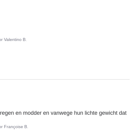
or
Valentino B.
de regen en modder en vanwege hun lichte gewicht dat 
or
Françoise B.