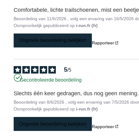
Comfortabele, lichte trailschoenen, mist een beetje
Beoordeling van
11/6/2026
, volg een ervaring van
16/5/2026
d
Oorspronkelijk gepubliceerd op
i-run.fr (fr)
Originele beoordeling bekijken
Rapporteer
5
/
5
Gecontroleerde beoordeling
Slechts één keer gedragen, dus nog geen mening.
Beoordeling van
8/6/2026
, volg een ervaring van
7/5/2026
doo
Oorspronkelijk gepubliceerd op
i-run.fr (fr)
Originele beoordeling bekijken
Rapporteer