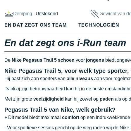
Demping :
Uitstekend
Gewicht van d
EN DAT ZEGT ONS TEAM
TECHNOLOGIËN
En dat zegt ons i-Run team
De
Nike Pegasus Trail 5 schoen
voor
jongens
biedt ongeëv
Nike Pegasus Trail 5, voor welk type sporter,
Hij past zich aan sporters van
alle niveaus
aan voor regelmati
Dankzij zijn betrouwbaarheid kan hij in de beste omstandig
Met zijn grote
veelzijdigheid
kan hij zowel op
paden
als op 
Pegasus Trail 5 van Nike, welk gebruik?
+ Dit model biedt maximaal
comfort
op een indrukwekkende 
- Voor sportieve sessies gericht op de weg raden wij de Nik