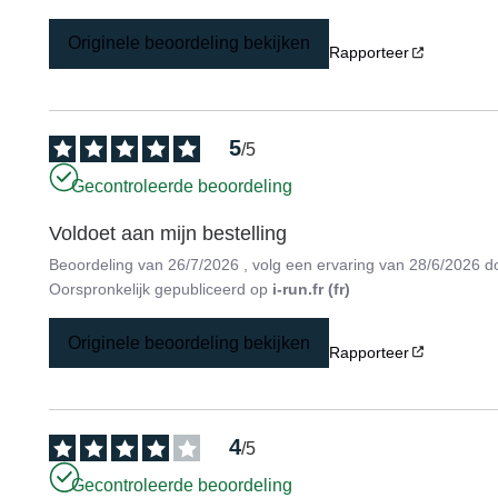
Originele beoordeling bekijken
Rapporteer
5
/
5
Gecontroleerde beoordeling
Voldoet aan mijn bestelling
Beoordeling van
26/7/2026
, volg een ervaring van
28/6/2026
d
Oorspronkelijk gepubliceerd op
i-run.fr (fr)
Originele beoordeling bekijken
Rapporteer
4
/
5
Gecontroleerde beoordeling