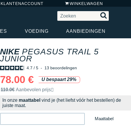
N KLANTENACCOUNT
WINKELWAGEN
RES
VOEDING
AANBIEDINGEN
NIKE
PEGASUS TRAIL 5
JUNIOR
4.7
/
5
-
13
beoordelingen
78.00 €
U bespaart 29%
Door het merk aanbevolen verkoopprijs
110.0€
Aanbevolen prijs
In onze
maattabel
vind je (het liefst vóór het bestellen) de
juiste maat.
Maattabel