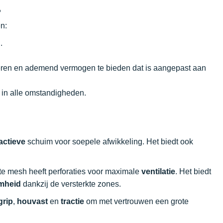
?
n:
.
teren en ademend vermogen te bieden dat is aangepast aan
 in alle omstandigheden.
actieve
schuim voor soepele afwikkeling. Het biedt ook
chte mesh heeft perforaties voor maximale
ventilatie
. Het biedt
mheid
dankzij de versterkte zones.
grip
,
houvast
en
tractie
om met vertrouwen een grote