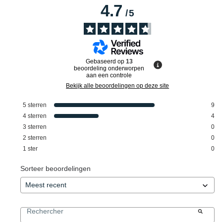
4.7
/
5
Gebaseerd op
13
beoordeling onderworpen
aan een controle
Bekijk alle beoordelingen op deze site
5
sterren
9
4
sterren
4
3
sterren
0
2
sterren
0
1
ster
0
Sorteer beoordelingen