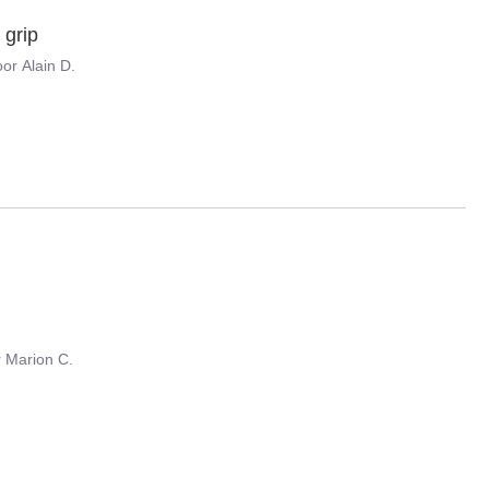
 grip
oor
Alain D.
r
Marion C.