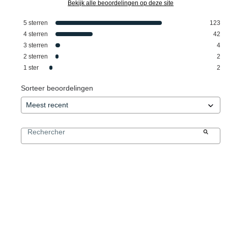
Bekijk alle beoordelingen op deze site
5
sterren
123
4
sterren
42
3
sterren
4
2
sterren
2
1
ster
2
Sorteer beoordelingen