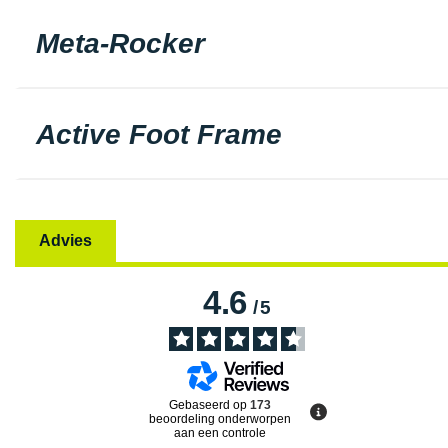
Meta-Rocker
Active Foot Frame
Advies
4.6
/
5
Gebaseerd op
173
beoordeling onderworpen
aan een controle