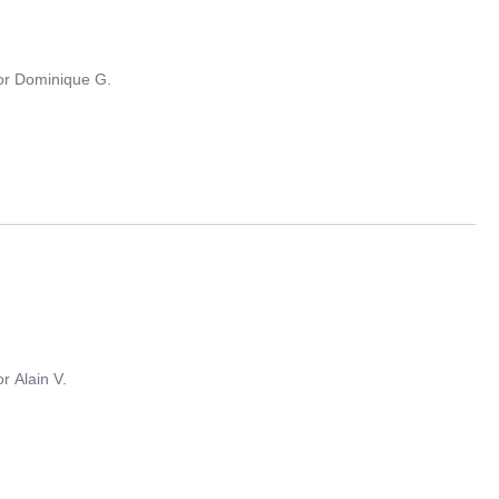
or
Dominique G.
or
Alain V.