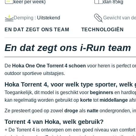
keer per week)
dan 85kg
Demping :
Uitstekend
Gewicht van d
EN DAT ZEGT ONS TEAM
TECHNOLOGIËN
En dat zegt ons i-Run team
De
Hoka One One Torrent 4 schoen
voor heren is perfect 
outdoor sportieve uitstapjes.
Hoka Torrent 4, voor welk type sporter, welk
Toegankelijk, dit model is geschikt voor
beginners
en hardlop
kan regelmatig worden gebruikt op
korte
tot
middellange
afs
Ze presteert goed op zowel
droge
als
natte
ondergronden, in 
Torrent 4 van Hoka, welk gebruik?
+ De Torrent 4 is ontworpen om een goed niveau van comfort