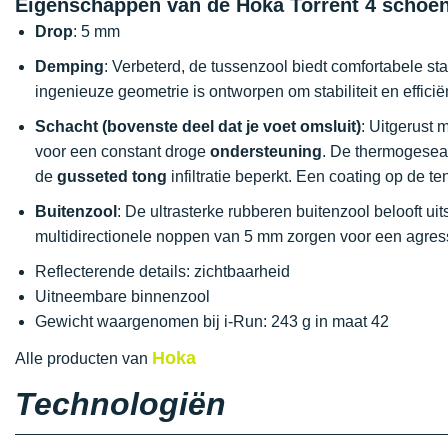
Eigenschappen van de Hoka Torrent 4 schoe
Drop
: 5 mm
Demping
: Verbeterd, de tussenzool biedt comfortabele s
ingenieuze geometrie is ontworpen om stabiliteit en efficiën
Schacht (bovenste deel dat je voet omsluit)
: Uitgerust 
voor een constant droge
ondersteuning
. De thermogeseal
de
gusseted tong
infiltratie beperkt. Een coating op de 
Buitenzool
: De ultrasterke rubberen buitenzool belooft u
multidirectionele noppen van 5 mm zorgen voor een agre
Reflecterende details: zichtbaarheid
Uitneembare binnenzool
Gewicht waargenomen bij i-Run: 243 g in maat 42
Hoka
Alle producten van
Technologiën