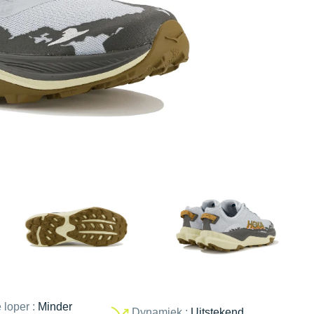
 loper :
Minder
Dynamiek :
Uitstekend