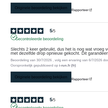
Originele beoordeling bekijken
Rapporteer
5
/
5
Gecontroleerde beoordeling
Slechts 2 keer gebruikt, dus het is nog wat vroeg v
met dezelfde drop opnieuw gekocht. Dit garandeer
Beoordeling van
30/7/2026
, volg een ervaring van
6/7/2026
do
Oorspronkelijk gepubliceerd op
i-run.fr (fr)
Originele beoordeling bekijken
Rapporteer
5
/
5
Gecontroleerde beoordeling