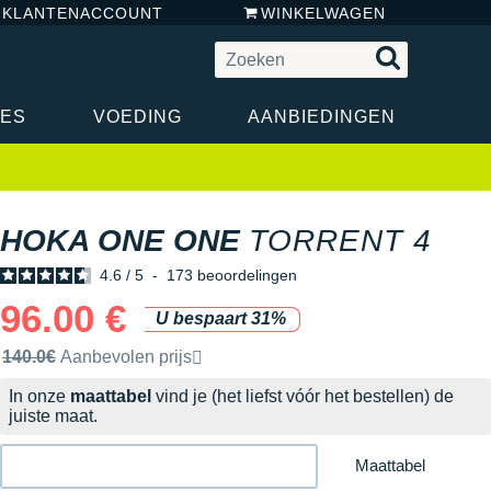
N KLANTENACCOUNT
WINKELWAGEN
RES
VOEDING
AANBIEDINGEN
HOKA ONE ONE
TORRENT 4
4.6
/
5
-
173
beoordelingen
96.00 €
U bespaart 31%
Door het merk aanbevolen verkoopprijs
140.0€
Aanbevolen prijs
In onze
maattabel
vind je (het liefst vóór het bestellen) de
juiste maat.
Maattabel