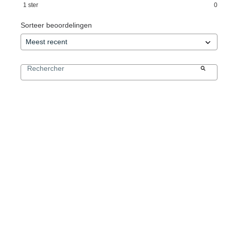
1
ster
0
Sorteer beoordelingen