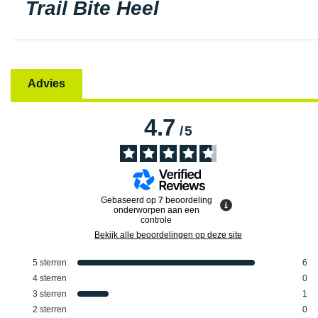
Trail Bite Heel
Advies
4.7
/
5
Gebaseerd op
7
beoordeling
onderworpen aan een
controle
Bekijk alle beoordelingen op deze site
5
sterren
6
4
sterren
0
3
sterren
1
2
sterren
0