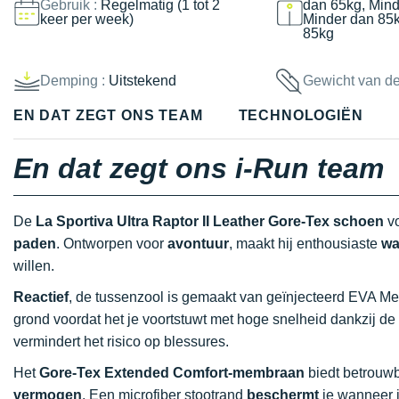
Gebruik :
Regelmatig (1 tot 2
dan 65kg, Mind
keer per week)
Minder dan 85
85kg
Demping :
Uitstekend
Gewicht van d
EN DAT ZEGT ONS TEAM
TECHNOLOGIËN
En dat zegt ons i-Run team
De
La Sportiva Ultra Raptor II Leather Gore-Tex schoen
v
paden
. Ontworpen voor
avontuur
, maakt hij enthousiaste
wa
willen.
Reactief
, de tussenzool is gemaakt van geïnjecteerd EVA Me
grond voordat het je voortstuwt met hoge snelheid dankzij de
vermindert het risico op blessures.
Het
Gore-Tex Extended Comfort-membraan
biedt betrouw
vermogen
. Een microfiber stootrand
beschermt
je wanneer j