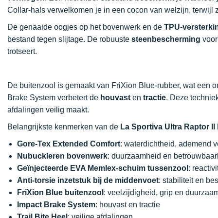
Collar-hals verwelkomen je in een cocon van welzijn, terwijl 
De genaaide oogjes op het bovenwerk en de
TPU-versterki
bestand tegen slijtage. De robuuste
steenbescherming
voor
trotseert.
De buitenzool is gemaakt van FriXion Blue-rubber, wat een o
Brake System verbetert de
houvast
en
tractie
. Deze techniek
afdalingen veilig maakt.
Belangrijkste kenmerken van de
La Sportiva Ultra Raptor I
Gore-Tex Extended Comfort
: waterdichtheid, ademend v
Nubuckleren bovenwerk
: duurzaamheid en betrouwbaar
Geïnjecteerde EVA Memlex-schuim tussenzool
: reacti
Anti-torsie inzetstuk bij de middenvoet
: stabiliteit en b
FriXion Blue buitenzool
: veelzijdigheid, grip en duurzaa
Impact Brake System
: houvast en tractie
Trail Bite Heel
: veilige afdalingen