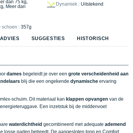
er dan 75 kg,
Dynamiek :
Uitstekend
kg, Meer dan
e schoen :
357g
ADVIES
SUGGESTIES
HISTORISCH
oor
dames
begeleidt je over een
grote verscheidenheid aan
ndelaars
blij die een ongekende
dynamische
ervaring
mlex-schuim. Dit materiaal kan
klappen opvangen
van de
 energieteruggave. Een inzetstuk bij de middenvoet
bare
waterdichtheid
gecombineerd met adequate
ademend
e losse paden betreedt. De aangesloten tong en Comfort