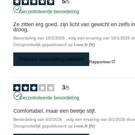
5
/
5
Gecontroleerde beoordeling
Ze zitten erg goed, zijn licht van gewicht en zelfs
droog.
Beoordeling van
10/2/2026
, volg een ervaring van
16/1/2026
d
Oorspronkelijk gepubliceerd op
i-run.fr (fr)
Originele beoordeling bekijken
Rapporteer
3
/
5
Gecontroleerde beoordeling
Comfortabel, maar een beetje stijf.
Beoordeling van
4/2/2026
, volg een ervaring van
6/1/2026
doo
Oorspronkelijk gepubliceerd op
i-run.fr (fr)