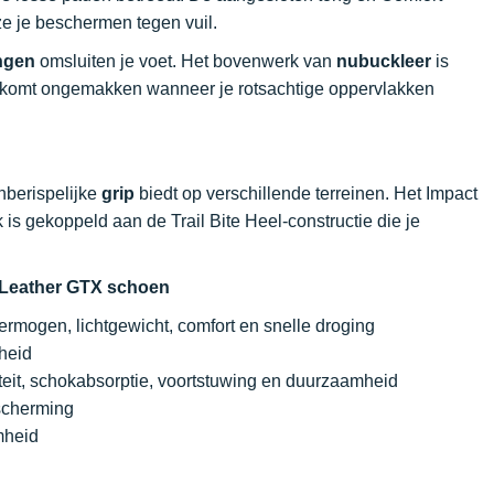
ze je beschermen tegen vuil.
ngen
omsluiten je voet. Het bovenwerk van
nubuckleer
is
komt ongemakken wanneer je rotsachtige oppervlakken
nberispelijke
grip
biedt op verschillende terreinen. Het Impact
 is gekoppeld aan de Trail Bite Heel-constructie die je
I Leather GTX schoen
ermogen, lichtgewicht, comfort en snelle droging
heid
viteit, schokabsorptie, voortstuwing en duurzaamheid
escherming
mheid