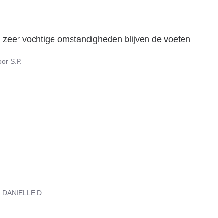
 in zeer vochtige omstandigheden blijven de voeten 
oor
S.P.
r
DANIELLE D.