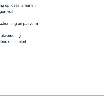
ng op losse terreinen
gen vuil
bescherming en pasvorm
drukverdeling
iëne en comfort