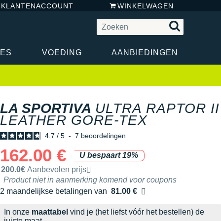
N KLANTENACCOUNT
WINKELWAGEN
RES
VOEDING
AANBIEDINGEN
LA SPORTIVA
ULTRA RAPTOR II
LEATHER GORE-TEX
4.7
/
5
-
7
beoordelingen
162.00 €
U bespaart 19%
Door het merk aanbevolen verkoopprijs
200.0€
Aanbevolen prijs
Product niet in aanmerking komend voor coupons
2 maandelijkse betalingen van
81.00 €
zonder kosten
In onze
maattabel
vind je (het liefst vóór het bestellen) de
juiste maat.