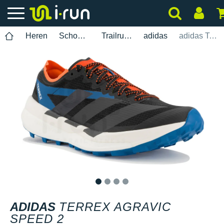
Heren
Schoenen
Trailrunning
adidas
adidas Terrex Agravic Speed 2
1
2
3
4
ADIDAS
TERREX AGRAVIC
SPEED 2