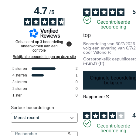
4.7
5
/
5
Gecontroleerde
beoordeling
top
Gebaseerd op
3
beoordeling
Beoordeling van
30/7/2026
onderworpen aan een
volg een ervaring van
6/7/
controle
door
Vittorio P.
Bekijk alle beoordelingen op deze site
Oorspronkelijk gepubliceer
i-run.fr (fr)
5
sterren
2
4
sterren
1
Originele beoordelin
3
sterren
0
bekijken
2
sterren
0
1
ster
0
Rapporteer
Sorteer beoordelingen
4
Gecontroleerde
beoordeling