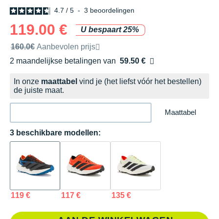
4.7
/
5
-
3
beoordelingen
119.00 €
U bespaart 25%
Door het merk aanbevolen verkoopprijs
160.0€
Aanbevolen prijs
2 maandelijkse betalingen van
59.50 €
zonder kosten
In onze
maattabel
vind je (het liefst vóór het bestellen)
de juiste maat.
Maattabel
3 beschikbare modellen:
119 €
117 €
135 €