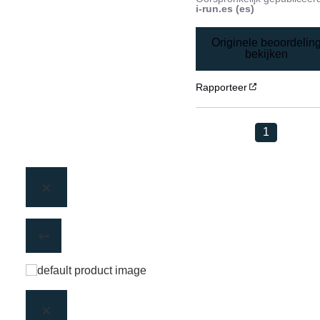
i-run.es (es)
Originele beoordelin
bekijken
Rapporteer
1