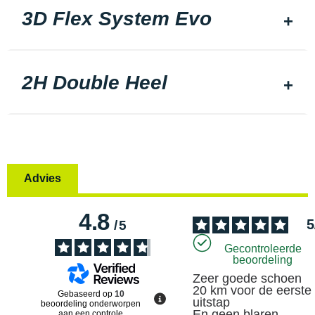
3D Flex System Evo
2H Double Heel
Advies
4.8
5
/
5
Gecontroleerde
beoordeling
Zeer goede schoen 

20 km voor de eerste 
Gebaseerd op
10
uitstap 

beoordeling onderworpen
En geen blaren
aan een controle