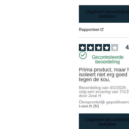
Originele beoordelin
bekijken
Rapporteer
4
Gecontroleerde
beoordeling
Prima product, maar h
isoleert niet erg goed 
tegen de kou.
Beoordeling van
4/2/2026
,
volg een ervaring van
7/1/
door
José H.
Oorspronkelijk gepubliceer
i-run.fr (fr)
Originele beoordelin
bekijken