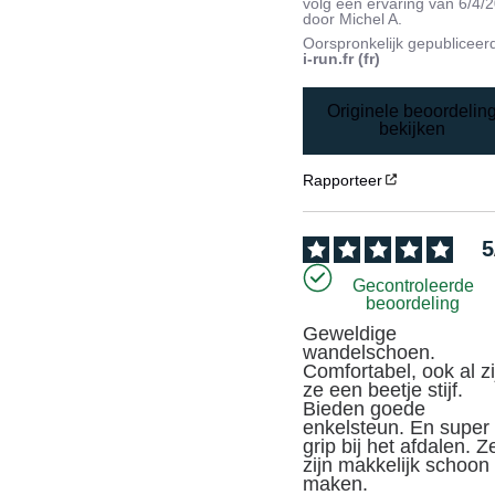
volg een ervaring van
6/4/
door
Michel A.
Oorspronkelijk gepubliceer
i-run.fr (fr)
Originele beoordelin
bekijken
Rapporteer
5
Gecontroleerde
beoordeling
Geweldige 
wandelschoen. 
Comfortabel, ook al zij
ze een beetje stijf. 
Bieden goede 
enkelsteun. En super 
grip bij het afdalen. Ze
zijn makkelijk schoon 
maken.