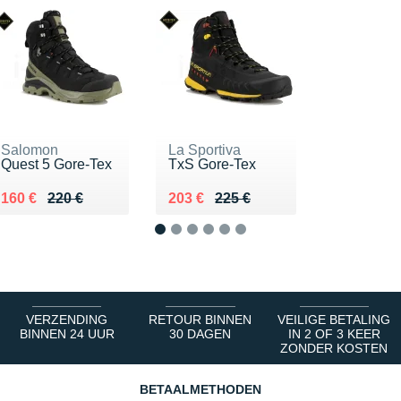
Salomon
La Sportiva
Quest 5 Gore-Tex
TxS Gore-Tex
Au lieu de 220 €
Vendu 160 €
Au lieu de 225 €
Vendu 203 €
160 €
220 €
203 €
225 €
1
2
3
4
5
6
VERZENDING
RETOUR BINNEN
VEILIGE BETALING
BINNEN 24 UUR
30 DAGEN
IN 2 OF 3 KEER
ZONDER KOSTEN
BETAALMETHODEN