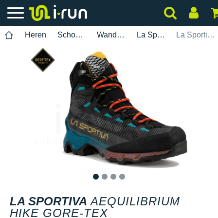
Heren
Schoenen
Wandelen
La Sportiva
La Sportiva Aequilibrium Hike Gore-Tex
1
2
3
4
LA SPORTIVA
AEQUILIBRIUM
HIKE GORE-TEX