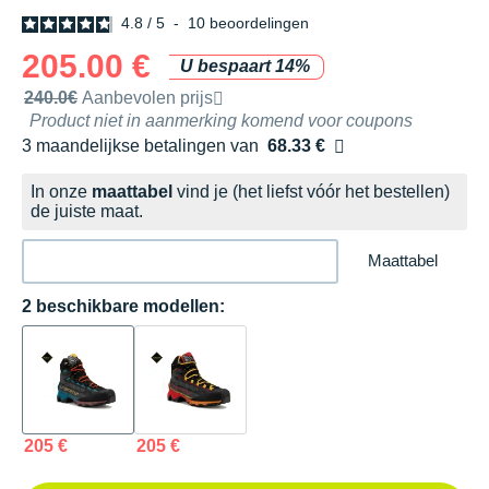
4.8
/
5
-
10
beoordelingen
205.00 €
U bespaart 14%
Door het merk aanbevolen verkoopprijs
240.0€
Aanbevolen prijs
Product niet in aanmerking komend voor coupons
3 maandelijkse betalingen van
68.33 €
zonder kosten
In onze
maattabel
vind je (het liefst vóór het bestellen)
de juiste maat.
Maattabel
2 beschikbare modellen:
205 €
205 €