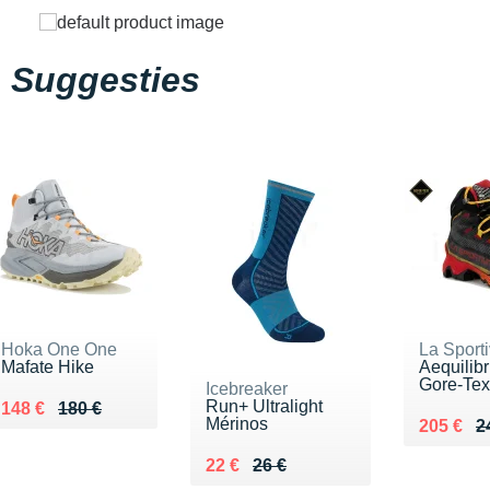
Suggesties
Hoka One One
La Sport
Mafate Hike
Aequilib
Gore-Tex
Icebreaker
Run+ Ultralight
Au lieu de 180 €
Vendu 148 €
148 €
180 €
Mérinos
Au lieu 
Vendu 2
205 €
2
Au lieu de 26 €
Vendu 22 €
22 €
26 €