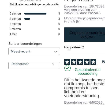
Bekijk alle beoordelingen op deze site
Beoordeling van
18/7/2026
volg een ervaring van
23/6/2026
door
Pascal A.
5
sterren
8
Oorspronkelijk gepubliceer
4
sterren
2
i-run.fr (fr)
3
sterren
0
2
sterren
0
Originele beoordelin
1
ster
0
bekijken
Sorteer beoordelingen
Rapporteer
5
Gecontroleerde
beoordeling
Dit is het tweede paar
dat ik koop, het beste 
compromis tussen 
lichtheid en 
voetondersteuning.
Beoordeling van
6/5/2026
,