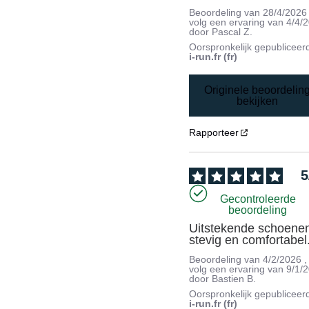
Beoordeling van
28/4/2026
volg een ervaring van
4/4/
door
Pascal Z.
Oorspronkelijk gepubliceer
i-run.fr (fr)
Originele beoordelin
bekijken
Rapporteer
5
Gecontroleerde
beoordeling
Uitstekende schoenen
stevig en comfortabel
Beoordeling van
4/2/2026
,
volg een ervaring van
9/1/
door
Bastien B.
Oorspronkelijk gepubliceer
i-run.fr (fr)