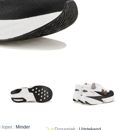
 loper :
Minder
Dynamiek :
Uitstekend