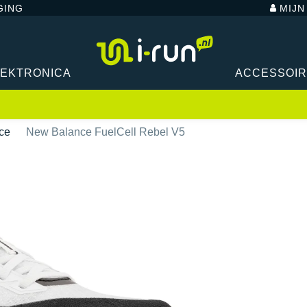
GING
MIJ
LEKTRONICA
ACCESSOI
ce
New Balance FuelCell Rebel V5