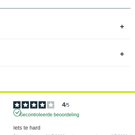
4
/
5
Gecontroleerde beoordeling
Iets te hard