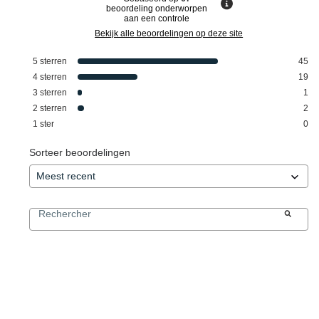
beoordeling onderworpen
aan een controle
Bekijk alle beoordelingen op deze site
5
sterren
45
4
sterren
19
3
sterren
1
2
sterren
2
1
ster
0
Sorteer beoordelingen