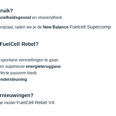
bruik?
snelheidsgevoel
en vloeiendheid.
Fuelcell Supercomp
onplaat, raden we je de
New Balance
FuelCell Rebel?
r spontane versnellingen te gaan.
een superieure
energieteruggave
.
ecte pasvorm biedt.
ondersteuning
.
ernieuwingen?
FuelCell Rebel V4
ige model
: