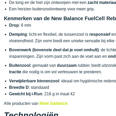
De tong en de hiel zijn ontworpen met een
zacht materiaa
Een herzien buitenzoolontwerp voor meer grip.
Kenmerken van de New Balance FuelCell Reb
Drop
: 6 mm
Demping
: licht en flexibel, de tussenzool is
responsief
en
vloeiendheid. Zijn vorm biedt een unieke sensatie bij elke
Bovenwerk (bovenste deel dat je voet omhult)
: de lic
inspanningen. Zijn vorm past zich aan de voet aan en
ond
Buitenzool
: gemaakt van
duurzaam
rubber, biedt uitzond
tractie
die nodig is om vol vertrouwen te presteren.
Verwijderbare binnenzool
: ideaal om hygiënische reden
Breedte D
: standaard
Gewicht bij i-Run
: 216 g in maat 42
New balance
Alle producten van
Technologiën