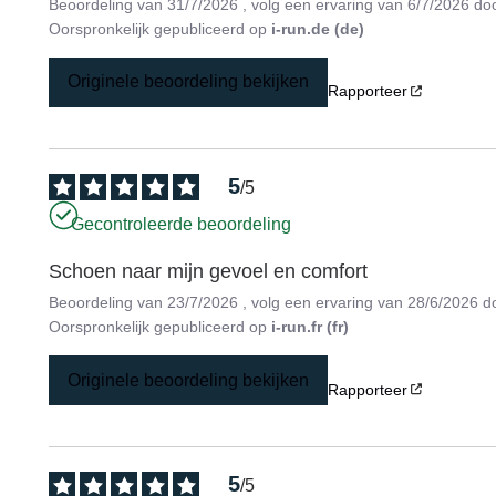
Beoordeling van
31/7/2026
, volg een ervaring van
6/7/2026
do
Oorspronkelijk gepubliceerd op
i-run.de (de)
Originele beoordeling bekijken
Rapporteer
5
/
5
Gecontroleerde beoordeling
Schoen naar mijn gevoel en comfort
Beoordeling van
23/7/2026
, volg een ervaring van
28/6/2026
d
Oorspronkelijk gepubliceerd op
i-run.fr (fr)
Originele beoordeling bekijken
Rapporteer
5
/
5