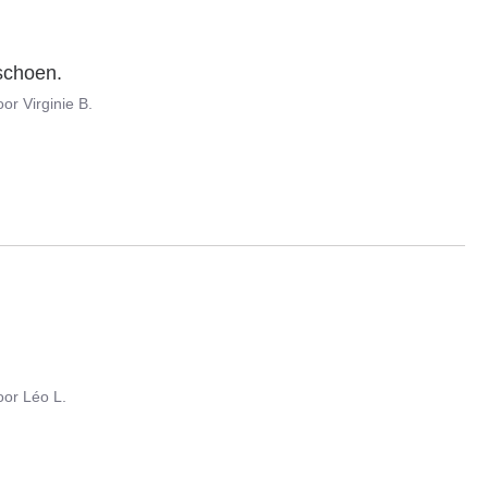
 schoen.
oor
Virginie B.
oor
Léo L.