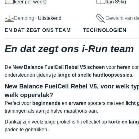
keer per week)
dan 85kg
Demping :
Uitstekend
Gewicht van d
EN DAT ZEGT ONS TEAM
TECHNOLOGIËN
En dat zegt ons i-Run team
De
New Balance FuelCell Rebel V5 schoen
voor
heren
com
ondersteunen tijdens je
lange of snelle hardloopsessies.
New Balance FuelCell Rebel V5, voor welk typ
welk oppervlak?
Perfect voor
beginnende
en
ervaren
sporters met een
licht
trainingen als aan je halve marathons aan.
Dankzij zijn veelzijdige profiel is hij effectief op
korte en lan
paden te gebruiken.