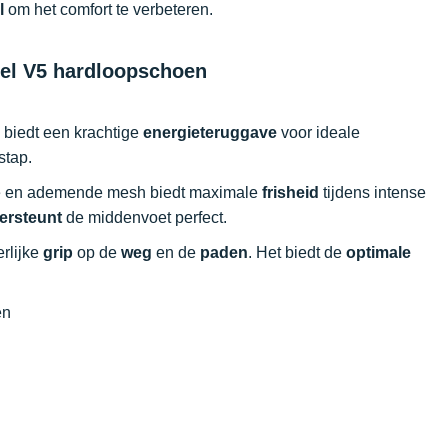
l
om het comfort te verbeteren.
el V5 hardloopschoen
 biedt een krachtige
energieteruggave
voor ideale
 stap.
hte en ademende mesh biedt maximale
frisheid
tijdens intense
ersteunt
de middenvoet perfect.
erlijke
grip
op de
weg
en de
paden
. Het biedt de
optimale
en