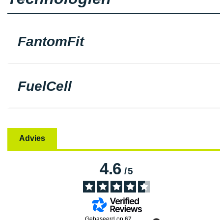
FantomFit
FuelCell
Advies
4.6
/
5
Gebaseerd op
67