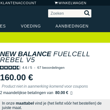
N KLANTENACCOUNT
WINKELWAGEN
RES
VOEDING
AANBIEDINGEN
NEW BALANCE
FUELCELL
REBEL V5
4.6
/
5
-
67
beoordelingen
160.00 €
Product niet in aanmerking komend voor coupons
2 maandelijkse betalingen van
80.00 €
zonder kosten
In onze
maattabel
vind je (het liefst vóór het bestellen) de
juiste maat.