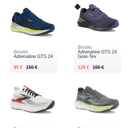
Brooks
Brooks
Adrenaline GTS 24
Adrenaline GTS 24
Gore-Tex
Au lieu de 150 €
Vendu 95 €
Au lieu de 160 €
Vendu 128 €
95 €
150 €
128 €
160 €