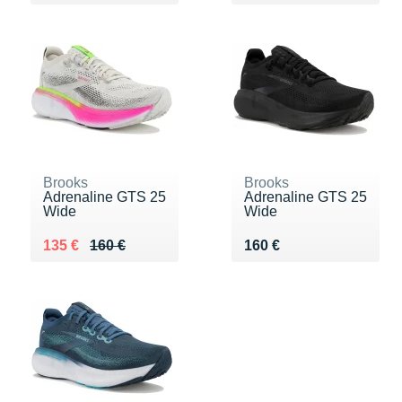
Brooks
Brooks
Adrenaline GTS 25
Adrenaline GTS 25
Wide
Wide
Au lieu de 160 €
Vendu 135 €
Vendu 160 €
135 €
160 €
160 €