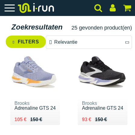
Zoekresultaten
25 gevonden product(en)
FILTERS
Relevantie
Relevantie
Prijs aflopend
Prijs oplopend
Brooks
Brooks
Adrenaline GTS 24
Adrenaline GTS 24
Au lieu de 150 €
Vendu 105 €
Au lieu de 150 €
Vendu 93 €
105 €
150 €
93 €
150 €