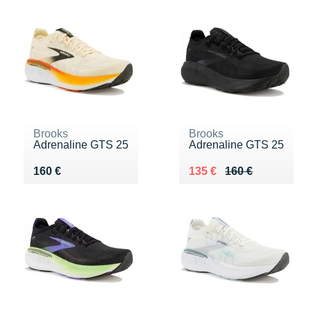
Brooks
Brooks
Adrenaline GTS 25
Adrenaline GTS 25
Vendu 160 €
Au lieu de 160 €
Vendu 135 €
160 €
135 €
160 €