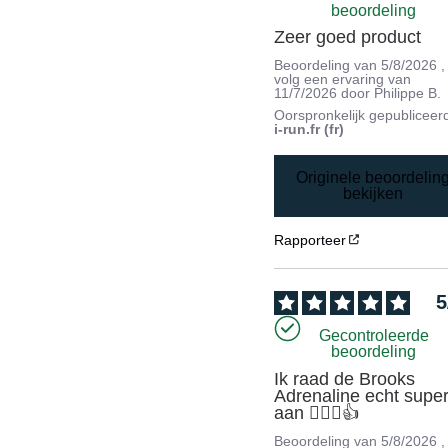
beoordeling
Zeer goed product
Beoordeling van
5/8/2026
,
volg een ervaring van
11/7/2026
door
Philippe B.
Oorspronkelijk gepubliceer
i-run.fr (fr)
Originele beoordelin
bekijken
Rapporteer
5
Gecontroleerde
beoordeling
Ik raad de Brooks 
Adrenaline echt super
aan 🏃🏻‍♂️👍
Beoordeling van
5/8/2026
,