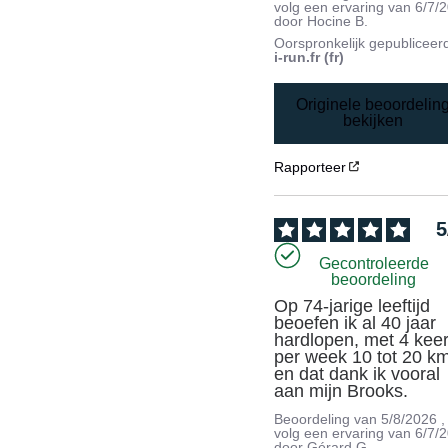
volg een ervaring van
6/7/
door
Hocine B.
Oorspronkelijk gepubliceer
i-run.fr (fr)
Originele beoordelin
bekijken
Rapporteer
5
Gecontroleerde
beoordeling
Op 74-jarige leeftijd 
beoefen ik al 40 jaar 
hardlopen, met 4 keer
per week 10 tot 20 km
en dat dank ik vooral 
aan mijn Brooks.
Beoordeling van
5/8/2026
,
volg een ervaring van
6/7/
door
Gérard G.