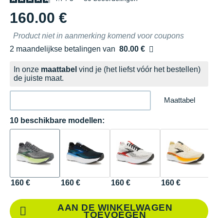
160.00 €
Product niet in aanmerking komend voor coupons
2 maandelijkse betalingen van
80.00 €
zonder kosten
In onze
maattabel
vind je (het liefst vóór het bestellen)
de juiste maat.
Maattabel
10 beschikbare modellen:
160 €
160 €
160 €
160 €
1
AAN DE WINKELWAGEN
TOEVOEGEN