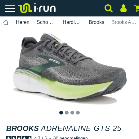
Heren
Schoenen
Hardlopen
Brooks
Brooks Adrenaline GTS 25
1
2
3
4
BROOKS
ADRENALINE GTS 25
4.7
/
5
-
80
beoordelingen