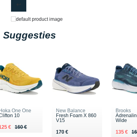
Suggesties
Hoka One One
New Balance
Brooks
Clifton 10
Fresh Foam X 860
Adrenali
V15
Wide
Au lieu de 160 €
Vendu 125 €
125 €
160 €
Vendu 170 €
Au lieu d
Vendu 13
170 €
135 €
16