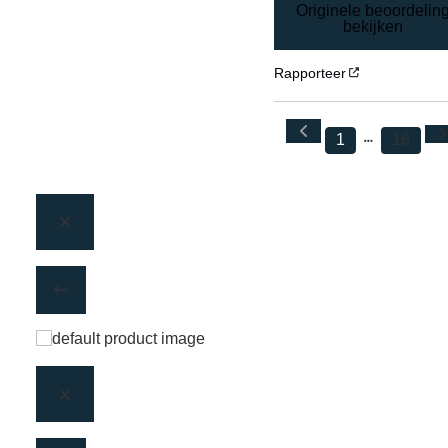
Originele beoordelin
bekijken
Rapporteer
1
16