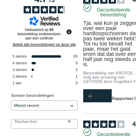
/
5
Gecontroleerde
beoordeling
Tja, wat kun je zeggen
over een paar 
Gebaseerd op
80
hardloopschoenen dat 
beoordeling onderworpen
pas twee weken hebt?
aan een controle
Tot nu toe bevalt het 
Bekijk alle beoordelingen op deze site
paar, maar het gaat 
erom dat dat over een
5
sterren
65
half jaar nog steeds zo
4
sterren
9
is.
3
sterren
5
Beoordeling van
6/8/2026
,
2
sterren
1
volg een ervaring van
18/7/2026
door
Engelbert H
1
ster
0
Sorteer beoordelingen
Nuttig
(0)
Rapporteer
4
Gecontroleerde