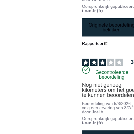
Oorspronkelijk gepubliceer
i-run.fr (fr)
Originele beoordelin
bekijken
Rapporteer
3
Gecontroleerde
beoordeling
Nog niet genoeg 
kilometers om het goe
te kunnen beoordele
Beoordeling van
5/8/2026
,
volg een ervaring van
3/7/
door
Joël A.
Oorspronkelijk gepubliceer
i-run.fr (fr)