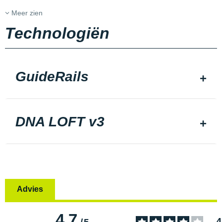
Meer zien
Technologiën
GuideRails
DNA LOFT v3
Advies
4.7
4