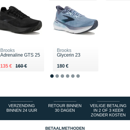
Brooks
Brooks
Adrenaline GTS 25
Glycerin 23
Au lieu de 160 €
Vendu 135 €
Vendu 180 €
135 €
160 €
180 €
1
2
3
4
5
6
VERZENDING
RETOUR BINNEN
VEILIGE BETALING
BINNEN 24 UUR
30 DAGEN
IN 2 OF 3 KEER
ZONDER KOSTEN
BETAALMETHODEN