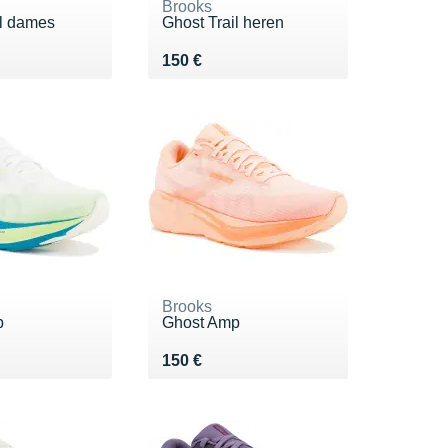
Brooks
il dames
Ghost Trail heren
0 €
Vendu 150 €
150 €
Brooks
p
Ghost Amp
0 €
Vendu 150 €
150 €