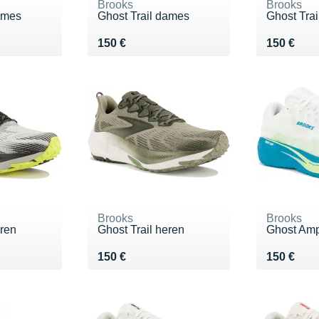
Brooks
Brooks
ames
Ghost Trail dames
Ghost Tra
Vendu 150 €
Vendu 15
150 €
150 €
Brooks
Brooks
eren
Ghost Trail heren
Ghost Am
Vendu 150 €
Vendu 15
150 €
150 €