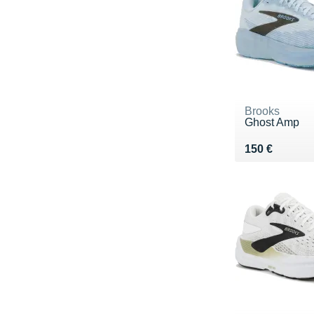
Brooks
Ghost Amp
Vendu 150 €
150 €