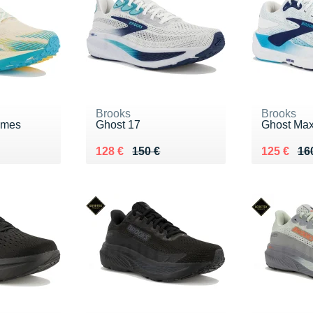
Brooks
Brooks
ames
Ghost 17
Ghost Max
0 €
Au lieu de 150 €
Vendu 128 €
Au lieu de
Vendu 12
128 €
150 €
125 €
16