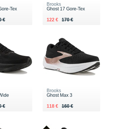
Brooks
Gore-Tex
Ghost 17 Gore-Tex
 170 €
2 €
Au lieu de 170 €
Vendu 122 €
0 €
122 €
170 €
Brooks
Wide
Ghost Max 3
 150 €
0 €
Au lieu de 160 €
Vendu 118 €
0 €
118 €
160 €