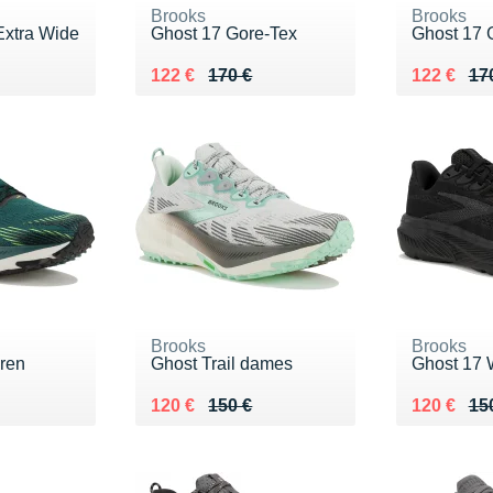
Brooks
Brooks
Extra Wide
Ghost 17 Gore-Tex
Ghost 17 
0 €
Au lieu de 170 €
Vendu 122 €
Au lieu de
Vendu 12
122 €
170 €
122 €
17
Brooks
Brooks
eren
Ghost Trail dames
Ghost 17 
0 €
Au lieu de 150 €
Vendu 120 €
Au lieu de
Vendu 12
120 €
150 €
120 €
15