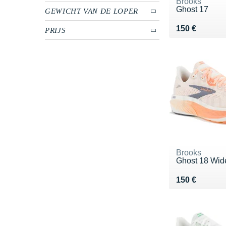
Brooks
Ghost 17
GEWICHT VAN DE LOPER
Vendu 150 €
150 €
PRIJS
Brooks
Ghost 18 Wid
Vendu 150 €
150 €