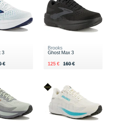
Brooks
 3
Ghost Max 3
 160 €
5 €
Au lieu de 160 €
Vendu 125 €
0 €
125 €
160 €