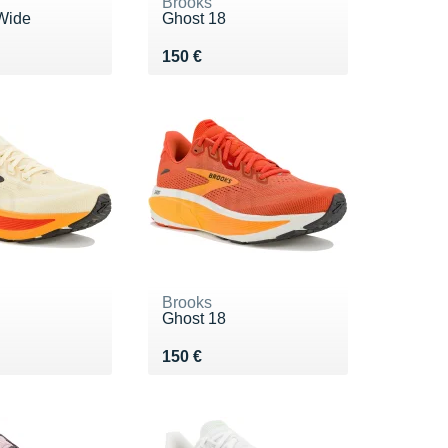
Brooks
Wide
Ghost 18
0 €
Vendu 150 €
150 €
Brooks
Ghost 18
0 €
Vendu 150 €
150 €