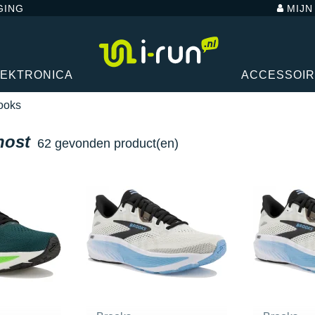
GING
MIJ
LEKTRONICA
ACCESSOI
ooks
host
62 gevonden product(en)