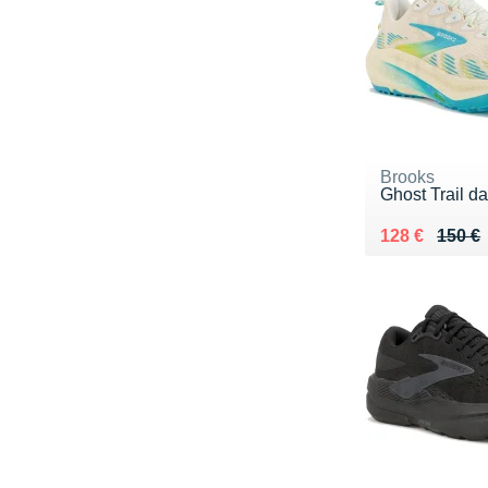
Brooks
Ghost Trail d
Au lieu de 15
Vendu 128 €
128 €
150 €