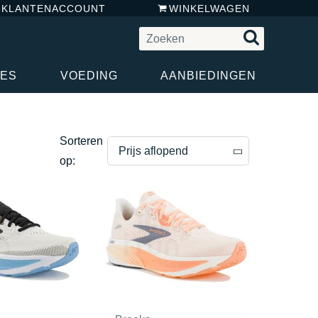
N KLANTENACCOUNT
WINKELWAGEN
RES
VOEDING
AANBIEDINGEN
Sorteren
Prijs aflopend
op:
Prijs aflopend
Prijs oplopend