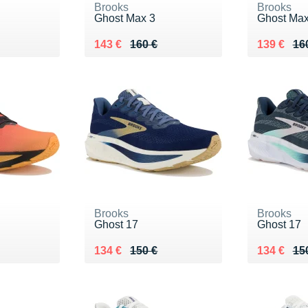
Brooks
Brooks
Ghost Max 3
Ghost Max
0 €
Au lieu de 160 €
Vendu 143 €
Au lieu de
Vendu 13
143 €
160 €
139 €
16
Brooks
Brooks
Ghost 17
Ghost 17
0 €
Au lieu de 150 €
Vendu 134 €
Au lieu de
Vendu 13
134 €
150 €
134 €
15