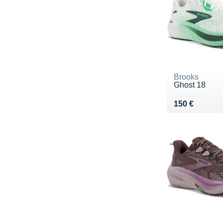
Brooks
Ghost 18
Vendu 150 €
150 €