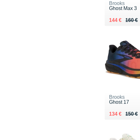
Brooks
Ghost Max 3
Au lieu de 16
Vendu 144 €
144 €
160 €
Brooks
Ghost 17
Au lieu de 15
Vendu 134 €
134 €
150 €