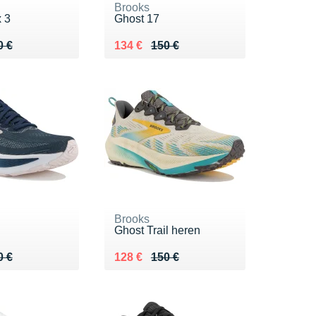
Brooks
 3
Ghost 17
 160 €
9 €
Au lieu de 150 €
Vendu 134 €
0 €
134 €
150 €
Brooks
Ghost Trail heren
 150 €
4 €
Au lieu de 150 €
Vendu 128 €
0 €
128 €
150 €