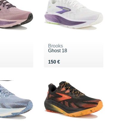
Brooks
Ghost 18
0 €
Vendu 150 €
150 €