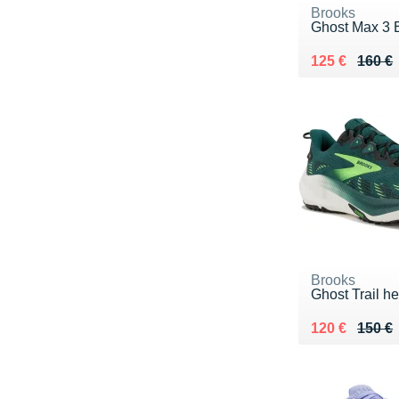
Brooks
Ghost Max 3 
Au lieu de 16
Vendu 125 €
125 €
160 €
Brooks
Ghost Trail h
Au lieu de 15
Vendu 120 €
120 €
150 €