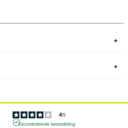
4
/
5
Gecontroleerde beoordeling