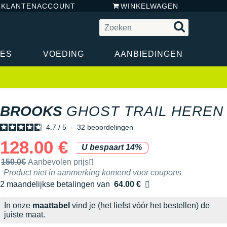
N KLANTENACCOUNT
WINKELWAGEN
RES
VOEDING
AANBIEDINGEN
BROOKS
GHOST TRAIL HEREN
4.7
/
5
-
32
beoordelingen
128.00 €
U bespaart 14%
Door het merk aanbevolen verkoopprijs
150.0€
Aanbevolen prijs
Product niet in aanmerking komend voor coupons
2 maandelijkse betalingen van
64.00 €
zonder kosten
In onze
maattabel
vind je (het liefst vóór het bestellen) de
juiste maat.