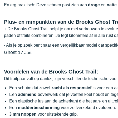
En erg praktisch: Deze schoen past zich aan
droge
en
natte
Plus- en minpunkten van de Brooks Ghost Tra
+ De Brooks Ghost Trail helpt je om met vertrouwen te evolue
paden of trails combineren. Je legt kilometers af in alle rust d
- Als je op zoek bent naar een vergelijkbaar model dat spec
Ghost 17
aan.
Voordelen van de Brooks Ghost Trail:
Dit trailpaar valt op dankzij zijn verschillende technische voo
Een schuim dat zowel
zacht als responsief
is voor een a
Een
ademend
bovenwerk dat je voeten koel houdt en tege
Een elastische lus aan de achterkant die het aan- en uitt
Een
modderbescherming
voor zelfverzekerd evolueren.
3 mm noppen
voor uitstekende grip.