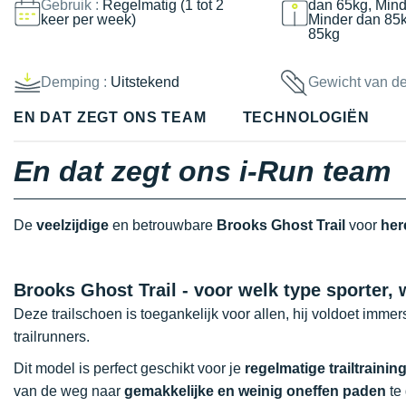
Gebruik :
Regelmatig (1 tot 2
dan 65kg, Mind
keer per week)
Minder dan 85
85kg
Demping :
Uitstekend
Gewicht van d
EN DAT ZEGT ONS TEAM
TECHNOLOGIËN
En dat zegt ons i-Run team
De
veelzijdige
en betrouwbare
Brooks Ghost Trail
voor
he
Brooks Ghost Trail - voor welk type sporter, 
Deze trailschoen is toegankelijk voor allen, hij voldoet imm
trailrunners.
Dit model is perfect geschikt voor je
regelmatige trailtrainin
van de weg naar
gemakkelijke en weinig oneffen paden
te