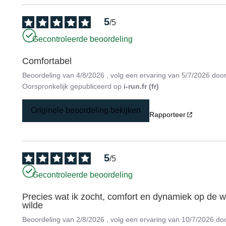
5
/
5
Gecontroleerde beoordeling
Comfortabel
Beoordeling van
4/8/2026
, volg een ervaring van
5/7/2026
doo
Oorspronkelijk gepubliceerd op
i-run.fr (fr)
Originele beoordeling bekijken
Rapporteer
5
/
5
Gecontroleerde beoordeling
Precies wat ik zocht, comfort en dynamiek op de we
wilde
Beoordeling van
2/8/2026
, volg een ervaring van
10/7/2026
do