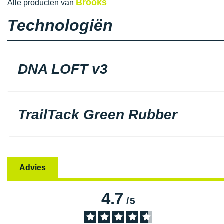
Brooks
Alle producten van
Technologiën
DNA LOFT v3
TrailTack Green Rubber
Advies
4.7
/
5