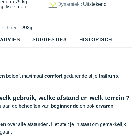
er dan 75 kg,
Dynamiek :
Uitstekend
kg, Meer dan
e schoen :
293g
ADVIES
SUGGESTIES
HISTORISCH
ren
belooft maximaal
comfort
gedurende al je
trailruns
.
welk gebruik, welke afstand en welk terrein ?
ers aan de behoeften van
beginnende
en ook
ervaren
gen
over alle afstanden. Het stelt je in staat om gemakkelijk
 gaan.