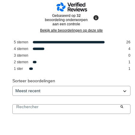
Gebaseerd op
32
beoordeling onderworpen
aan een controle
Bekijk alle beoordelingen op deze site
5
sterren
26
4
sterren
4
3
sterren
0
2
sterren
1
1
ster
1
Sorteer beoordelingen