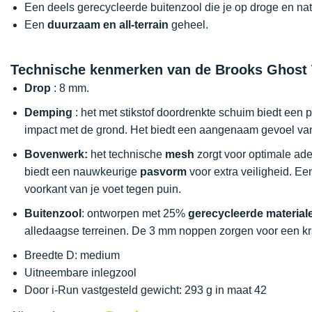
Een deels gerecycleerde buitenzool die je op droge en 
Een
duurzaam en all-terrain
geheel.
Technische kenmerken van de Brooks Ghost T
Drop
: 8 mm.
Demping
: het met stikstof doordrenkte schuim biedt een 
impact met de grond. Het biedt een aangenaam gevoel v
Bovenwerk:
het technische
mesh
zorgt voor optimale ade
biedt een nauwkeurige
pasvorm
voor extra veiligheid. Ee
voorkant van je voet tegen puin.
Buitenzool
: ontworpen met 25%
gerecycleerde material
alledaagse terreinen. De 3 mm noppen zorgen voor een k
Breedte D: medium
Uitneembare inlegzool
Door i-Run vastgesteld gewicht: 293 g in maat 42