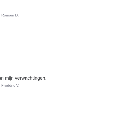
r
Romain D.
aan mijn verwachtingen.
r
Frédéric V.