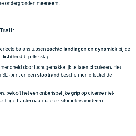
natte ondergronden meeneemt.
rail:
perfecte balans tussen
zachte landingen en dynamiek
bij de
an
lichtheid
bij elke stap.
mendheid door lucht gemakkelijk te laten circuleren. Het
n 3D-print en een
stootrand
beschermen effectief de
en
, belooft het een onberispelijke
grip
op diverse niet-
rachtige
tractie
naarmate de kilometers vorderen.