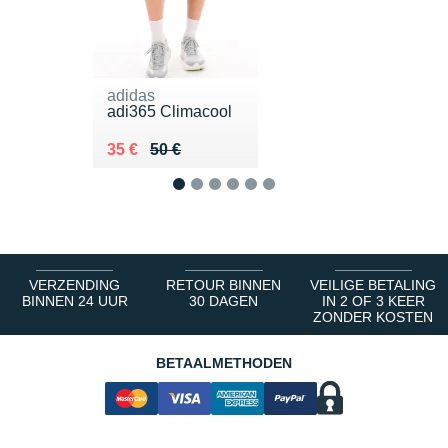
adidas
adi365 Climacool
Au lieu de 50 €
Vendu 35 €
35 €
50 €
1
2
3
4
5
6
VERZENDING
RETOUR BINNEN
VEILIGE BETALING
BINNEN 24 UUR
30 DAGEN
IN 2 OF 3 KEER
ZONDER KOSTEN
BETAALMETHODEN