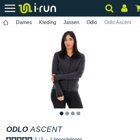
Dames
Kleding
Jassen
Odlo
Odlo Ascent
1
2
3
4
ODLO
ASCENT
5
/
5
-
1
beoordelingen