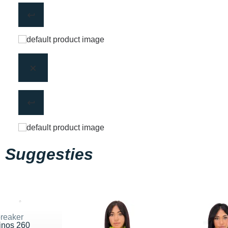
Suggesties
breaker
inos 260