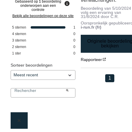
Gebaseerd op
1
beoordeling
onderworpen aan een
Beoordeling van
5/10/2024
controle
volg een ervaring van
Bekijk alle beoordelingen op deze site
31/8/2024
door
C.R.
Oorspronkelijk gepubliceer
i-run.fr (fr)
5
sterren
1
4
sterren
0
3
sterren
0
Originele beoordelin
bekijken
2
sterren
0
1
ster
0
Rapporteer
Sorteer beoordelingen
1