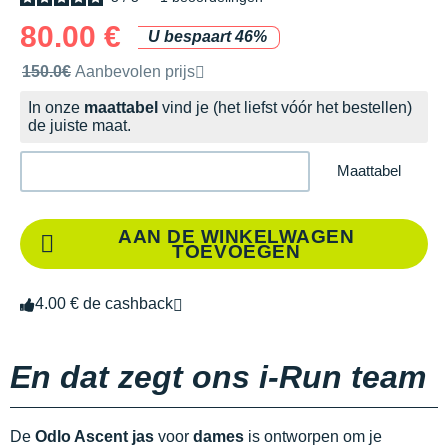
80.00 €
U bespaart 46%
Door het merk aanbevolen verkoopprijs
150.0€
Aanbevolen prijs
In onze
maattabel
vind je (het liefst vóór het bestellen)
de juiste maat.
Maattabel
AAN DE WINKELWAGEN
TOEVOEGEN
4.00 € de cashback
En dat zegt ons i-Run team
De
Odlo Ascent jas
voor
dames
is ontworpen om je