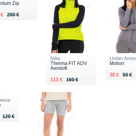
ntum Zip
ieu de 200 €
du 144 €
 €
200 €
Nike
Under Armo
Therma-FIT ADV
Motion
Aeroloft
Au lieu de 
Vendu 38 €
38 €
50 €
Au lieu de 160 €
Vendu 113 €
113 €
160 €
wear
e
ieu de 120 €
u 76 €
120 €