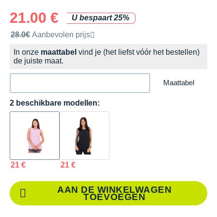
21.00 €
U bespaart 25%
Door het merk aanbevolen verkoopprijs
28.0€
Aanbevolen prijs
In onze
maattabel
vind je (het liefst vóór het bestellen)
de juiste maat.
Maattabel
2 beschikbare modellen:
21 €
21 €
AAN DE WINKELWAGEN
TOEVOEGEN