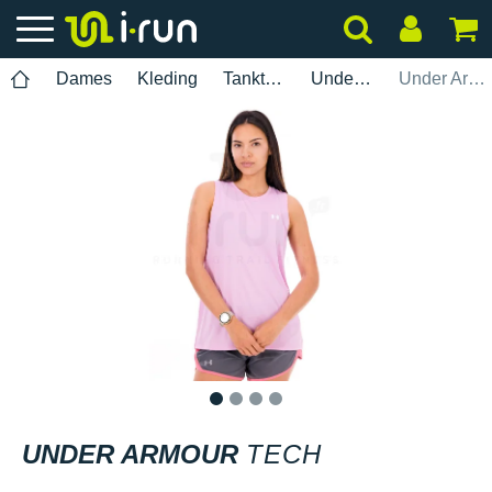
Dames
Kleding
Tanktops
Under Armour
Under Armour Tech
1
2
3
4
UNDER ARMOUR
TECH