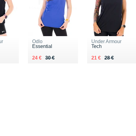
ur
Odlo
Under Armour
Essential
Tech
5 €
Au lieu de 30 €
Vendu 24 €
Au lieu de 28 €
Vendu 21 €
24 €
30 €
21 €
28 €