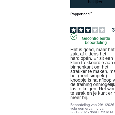
bekijken
Rapporteer
3
Gecontroleerde
beoordeling
Het is goed, maar het 
zakt af tijdens het 
hardlopen. Er zit een 
klein trekkoordje aan 
binnenkant om het 
strakker te maken, ma
het (heel simpele) 
knoopje is na afloop v
de training onmogelijk
los te krijgen. Het word
te strak en je kunt er n
meer bij.
Beoordeling van
29/1/2026
volg een ervaring van
28/12/2025
door
Estelle M.