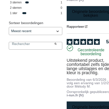
3
sterren
1
2
sterren
0
Originele beoordelin
1
ster
1
bekijken
Sorteer beoordelingen
Rapporteer
5
Gecontroleerde
beoordeling
Uitstekend product, 
comfortabel zelfs tijde
lange uitstapjes en de
kleur is prachtig.
Beoordeling van
6/3/2026
,
volg een ervaring van
1/2/
door
Mélody M.
Oorspronkelijk gepubliceer
i-run.fr (fr)
Originele beoordelin