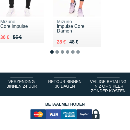
Mizuno
Mizuno
Core Impulse
Impulse Core
Damen
Au lieu de 55 €
Vendu 36 €
36 €
55 €
Au lieu de 48 €
Vendu 28 €
28 €
48 €
1
2
3
4
5
6
VERZENDING
RETOUR BINNEN
VEILIGE BETALING
BINNEN 24 UUR
30 DAGEN
IN 2 OF 3 KEER
ZONDER KOSTEN
BETAALMETHODEN