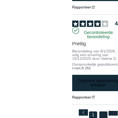
Rapporteer
4
Gecontroleerde
beoordeling
Prettig
Beoordeling van
8/1/2026
,
volg een ervaring van
15/12/2025
door
Valérie G.
Oorspronkelijk gepubliceer
i-run.fr (fr)
Originele beoordelin
bekijken
Rapporteer
1
2