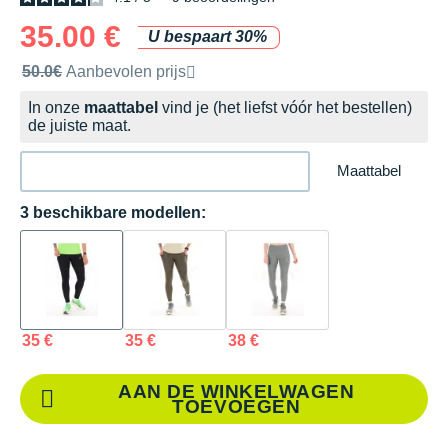
35.00 €
U bespaart 30%
Door het merk aanbevolen verkoopprijs
50.0€
Aanbevolen prijs
In onze
maattabel
vind je (het liefst vóór het bestellen)
de juiste maat.
Maattabel
3 beschikbare modellen:
35 €
35 €
38 €
AAN DE WINKELWAGEN
TOEVOEGEN