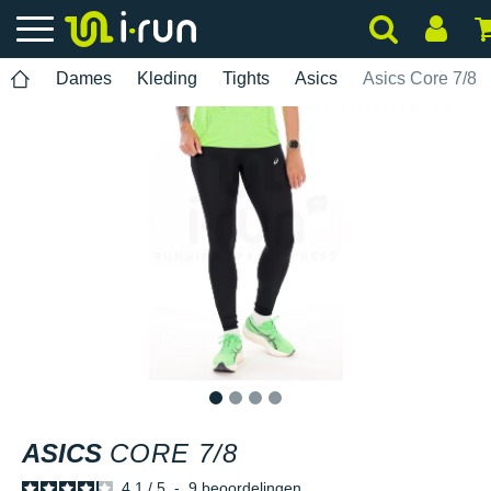
Dames
Kleding
Tights
Asics
Asics Core 7/8
1
2
3
4
ASICS
CORE 7/8
4.1
/
5
-
9
beoordelingen