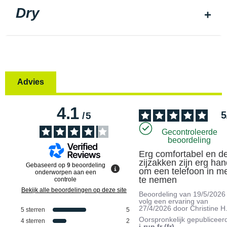
Dry
Advies
4.1
5
/
5
Gecontroleerde
beoordeling
Erg comfortabel en de
zijzakken zijn erg hand
Gebaseerd op
9
beoordeling
om een telefoon in me
onderworpen aan een
te nemen
controle
Bekijk alle beoordelingen op deze site
Beoordeling van
19/5/2026
volg een ervaring van
27/4/2026
door
Christine H
5
sterren
5
Oorspronkelijk gepubliceer
4
sterren
2
i-run.fr (fr)