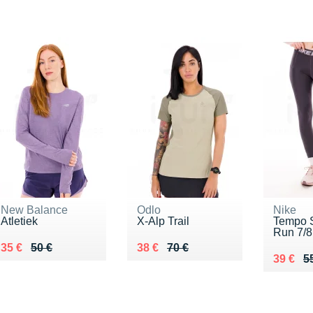
New Balance
Odlo
Nike
Atletiek
X-Alp Trail
Tempo 
Run 7/8
Au lieu de 50 €
Vendu 35 €
Au lieu de 70 €
Vendu 38 €
35 €
50 €
38 €
70 €
Au lieu
Vendu 
39 €
5