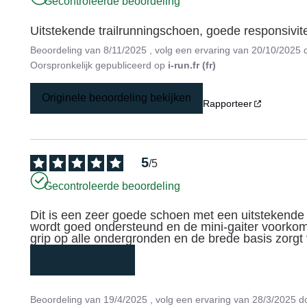
Gecontroleerde beoordeling
Uitstekende trailrunningschoen, goede responsivitei
Beoordeling van
8/11/2025
, volg een ervaring van
20/10/2025
Oorspronkelijk gepubliceerd op
i-run.fr (fr)
Originele beoordeling bekijken
Rapporteer
5
/
5
Gecontroleerde beoordeling
Dit is een zeer goede schoen met een uitstekende 
wordt goed ondersteund en de mini-gaiter voorkomt 
grip op alle ondergronden en de brede basis zorgt v
meer weergeven
Beoordeling van
19/4/2025
, volg een ervaring van
28/3/2025
d