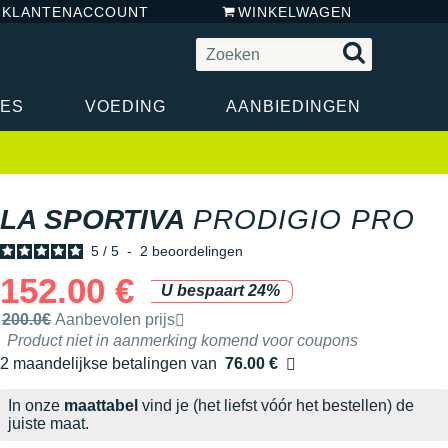
N KLANTENACCOUNT
WINKELWAGEN
RES
VOEDING
AANBIEDINGEN
LA SPORTIVA
PRODIGIO PRO
5
/
5
-
2
beoordelingen
152.00 €
U bespaart 24%
Door het merk aanbevolen verkoopprijs
200.0€
Aanbevolen prijs
Product niet in aanmerking komend voor coupons
2 maandelijkse betalingen van
76.00 €
zonder kosten
In onze
maattabel
vind je (het liefst vóór het bestellen) de
juiste maat.