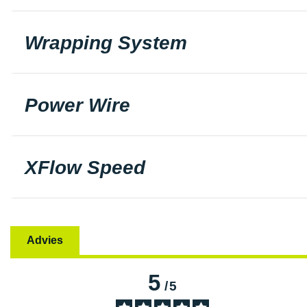
Wrapping System
Power Wire
XFlow Speed
Advies
5
/
5