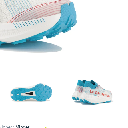
 loper :
Minder