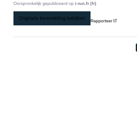
Oorspronkelijk gepubliceerd op
i-run.fr (fr)
Originele beoordeling bekijken
Rapporteer