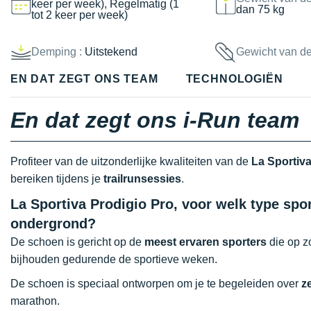
keer per week), Regelmatig (1
dan 75 kg
tot 2 keer per week)
Demping :
Uitstekend
Gewicht van d
EN DAT ZEGT ONS TEAM
TECHNOLOGIËN
En dat zegt ons i-Run team
Profiteer van de uitzonderlijke kwaliteiten van de
La Sportiv
bereiken tijdens je
trailrunsessies
.
La Sportiva Prodigio Pro, voor welk type spor
ondergrond?
De schoen is gericht op de
meest ervaren sporters
die op z
bijhouden gedurende de sportieve weken.
De schoen is speciaal ontworpen om je te begeleiden over
z
marathon.