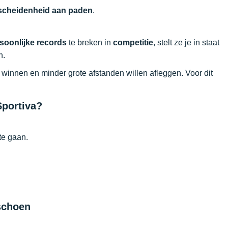
rscheidenheid aan paden
.
soonlijke records
te breken in
competitie
, stelt ze je in staat
n.
n winnen en minder grote afstanden willen afleggen. Voor dit
Sportiva?
te gaan.
schoen