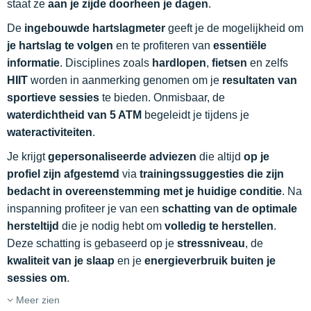
staat ze
aan je zijde doorheen je dagen
.
De
ingebouwde hartslagmeter
geeft je de mogelijkheid om
je hartslag te volgen
en te profiteren van
essentiële
informatie
. Disciplines zoals
hardlopen
,
fietsen
en zelfs
HIIT
worden in aanmerking genomen om je
resultaten van
sportieve sessies
te bieden. Onmisbaar, de
waterdichtheid van 5 ATM
begeleidt je tijdens je
wateractiviteiten
.
Je krijgt
gepersonaliseerde adviezen
die altijd
op je
profiel zijn afgestemd
via
trainingssuggesties die zijn
bedacht in overeenstemming met je huidige conditie
. Na
inspanning profiteer je van een
schatting van de optimale
hersteltijd
die je nodig hebt om
volledig te herstellen
.
Deze schatting is gebaseerd op je
stressniveau
, de
kwaliteit van je slaap
en je
energieverbruik buiten je
sessies om
.
Meer zien