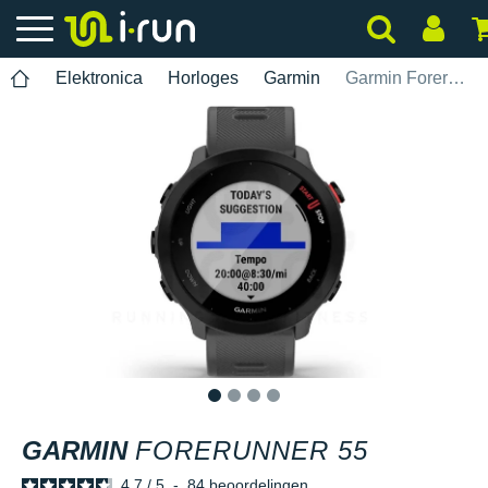
Elektronica
Horloges
Garmin
Garmin Forerunner 55
1
2
3
4
GARMIN
FORERUNNER 55
4.7
/
5
-
84
beoordelingen