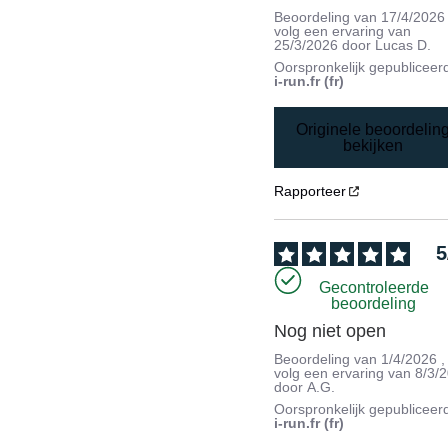
Beoordeling van
17/4/2026
volg een ervaring van
25/3/2026
door
Lucas D.
Oorspronkelijk gepubliceer
i-run.fr (fr)
Originele beoordelin
bekijken
Rapporteer
5
Gecontroleerde
beoordeling
Nog niet open
Beoordeling van
1/4/2026
,
volg een ervaring van
8/3/
door
A.G.
Oorspronkelijk gepubliceer
i-run.fr (fr)