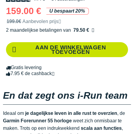
159.00 €
U bespaart 20%
Door het merk aanbevolen verkoopprijs
199.0€
Aanbevolen prijs
2 maandelijkse betalingen van
79.50 €
zonder kosten
AAN DE WINKELWAGEN
TOEVOEGEN
Gratis levering
7.95 € de cashback
En dat zegt ons i-Run team
Ideaal om
je dagelijkse leven in alle rust te overzien
, de
Garmin Forerunner 55 horloge
weet zich onmisbaar te
maken. Trots op een indrukwekkend
scala aan functies
,