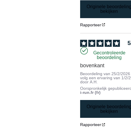
Originele beoordelin
bekijken
Rapporteer
5
Gecontroleerde
beoordeling
bovenkant
Beoordeling van
25/2/2026
volg een ervaring van
1/2/
door
A.H.
Oorspronkelijk gepubliceer
i-run.fr (fr)
Originele beoordelin
bekijken
Rapporteer