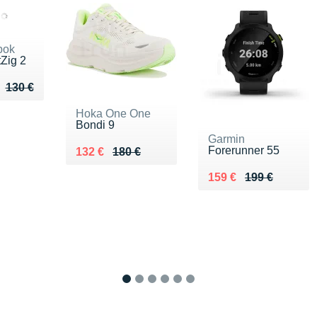
bok
tZig 2
ieu de 130 €
u 95 €
130 €
Hoka One One
Bondi 9
Garmin
Forerunner 55
Au lieu de 180 €
Vendu 132 €
132 €
180 €
Au lieu de 199 €
Vendu 159 €
159 €
199 €
1
2
3
4
5
6