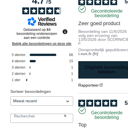
4.7
5
/
5
Gecontroleerde
beoordeling
Zeer goed product
Gebaseerd op
84
Beoordeling van
11/6/2026
beoordeling onderworpen
volg een ervaring van
aan een controle
13/5/2026
door
SCORNICI
F.
Bekijk alle beoordelingen op deze site
Oorspronkelijk gepubliceer
i-run.fr (fr)
5
sterren
66
4
sterren
15
Originele beoordelin
3
sterren
1
bekijken
2
sterren
1
1
ster
1
Rapporteer
Sorteer beoordelingen
5
Gecontroleerde
beoordeling
Top