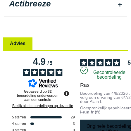
Actibreeze
Advies
4.9
5
/
5
Gecontroleerde
beoordeling
Ras
Gebaseerd op
32
Beoordeling van
4/8/2026
,
beoordeling onderworpen
volg een ervaring van
6/7/
aan een controle
door
Alain L.
Bekijk alle beoordelingen op deze site
Oorspronkelijk gepubliceer
i-run.fr (fr)
5
sterren
29
4
sterren
3
Originele beoordelin
3
sterren
0
bekijken