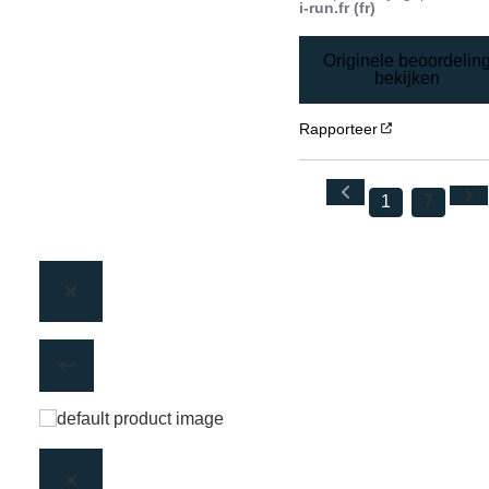
i-run.fr (fr)
Originele beoordelin
bekijken
Rapporteer
1
7