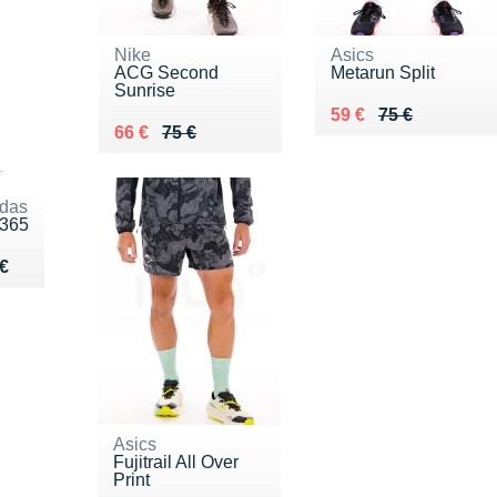
Nike
Asics
ACG Second
Metarun Split
Sunrise
Au lieu de 75 €
Vendu 59 €
59 €
75 €
Au lieu de 75 €
Vendu 66 €
66 €
75 €
idas
i365
ndu 55 €
€
Asics
Fujitrail All Over
Print