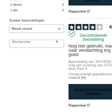
2
sterren
0
1
ster
0
Rapporteer
Sorteer beoordelingen
4
Gecontroleerde
beoordeling
Nog niet gebruikt, maa
naar verwachting erg 
goed
Beoordeling van
28/7/2026
volg een ervaring van
2/7/
door
Paul S.
Oorspronkelijk gepubliceer
i-run.fr (fr)
Originele beoordelin
bekijken
Rapporteer