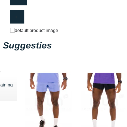
Suggesties
raining
 55 €