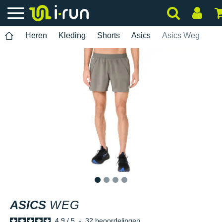
Heren
Kleding
Shorts
Asics
Asics Weg
1
2
3
4
ASICS
WEG
4.9
/
5
-
32
beoordelingen