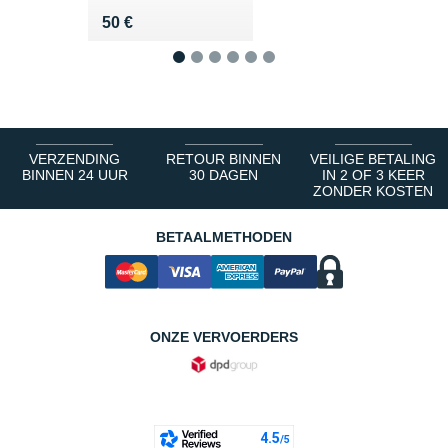
Vendu 50 €
50 €
1
2
3
4
5
6
VERZENDING
RETOUR BINNEN
VEILIGE BETALING
BINNEN 24 UUR
30 DAGEN
IN 2 OF 3 KEER
ZONDER KOSTEN
BETAALMETHODEN
ONZE VERVOERDERS