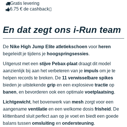
Gratis levering
6.75 € de cashback
En dat zegt ons i-Run team
De
Nike High Jump Elite atletiekschoen
voor
heren
begeleidt je tijdens je
hoogspringsessies
.
Uitgerust met een
stijve Pebax-plaat
draagt dit model
aanzienlijk bij aan het verbeteren van je
impuls
om je te
helpen records te breken. De
11 verwisselbare spikes
bieden je uitstekende
grip
en een explosieve
tractie
op
banen
, en bevorderen ook een optimale
voetplaatsing
.
Lichtgewicht
, het bovenwerk van
mesh
zorgt voor een
aangename
ventilatie
en een welkome dosis
frisheid
. De
klittenband sluit perfect aan op je voet en biedt een goede
balans tussen
omsluiting
en
ondersteuning
.