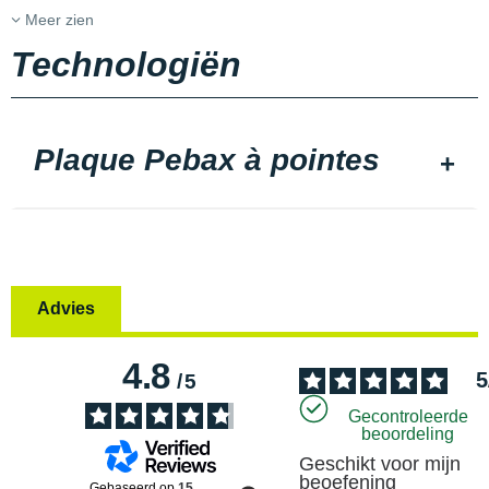
Meer zien
Technologiën
Plaque Pebax à pointes
Advies
4.8
5
/
5
Gecontroleerde
beoordeling
Geschikt voor mijn 
beoefening
Gebaseerd op
15