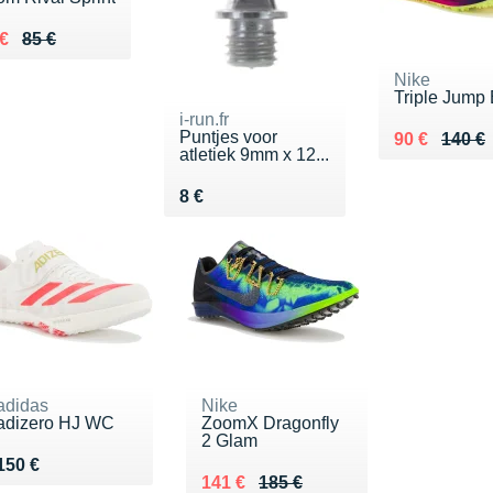
lieu de 85 €
ndu 77 €
 €
85 €
Nike
Triple Jump 
i-run.fr
Puntjes voor
Au lieu de 1
Vendu 90 €
90 €
140 €
atletiek 9mm x 12...
Vendu 8 €
8 €
adidas
Nike
adizero HJ WC
ZoomX Dragonfly
2 Glam
Vendu 150 €
150 €
Au lieu de 185 €
Vendu 141 €
141 €
185 €