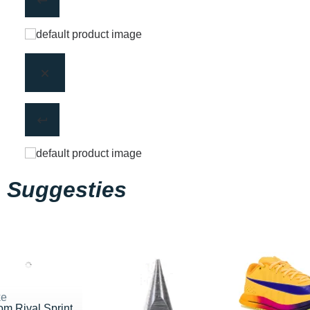
Suggesties
ke
m Rival Sprint