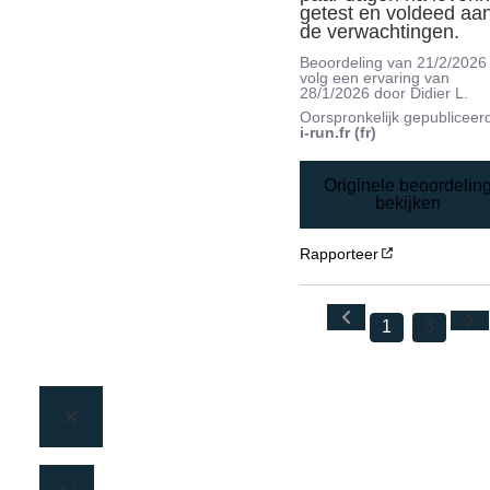
getest en voldeed aan
de verwachtingen.
Beoordeling van
21/2/2026
volg een ervaring van
28/1/2026
door
Didier L.
Oorspronkelijk gepubliceer
i-run.fr (fr)
Originele beoordelin
bekijken
Rapporteer
1
3