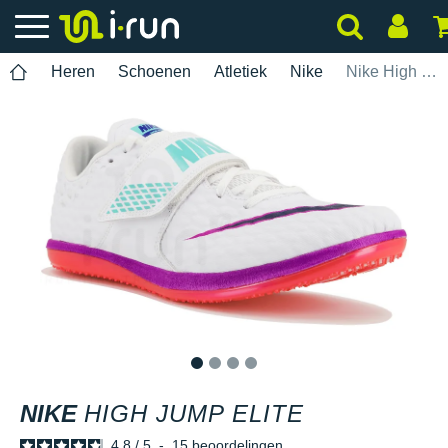
Heren
Schoenen
Atletiek
Nike
Nike High Jump Elite
1
2
3
4
NIKE
HIGH JUMP ELITE
4.8
/
5
-
15
beoordelingen