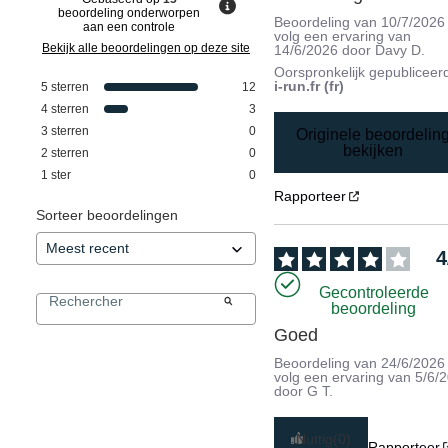
beoordeling onderworpen
Beoordeling van
10/7/2026
aan een controle
volg een ervaring van
Bekijk alle beoordelingen op deze site
14/6/2026
door
Davy D.
Oorspronkelijk gepubliceer
i-run.fr (fr)
5
sterren
12
4
sterren
3
3
sterren
0
Originele beoordelin
bekijken
2
sterren
0
1
ster
0
Rapporteer
Sorteer beoordelingen
4
Gecontroleerde
beoordeling
Goed
Beoordeling van
24/6/2026
volg een ervaring van
5/6/
door
G T.
Nuttig
(0)
Rapporteer