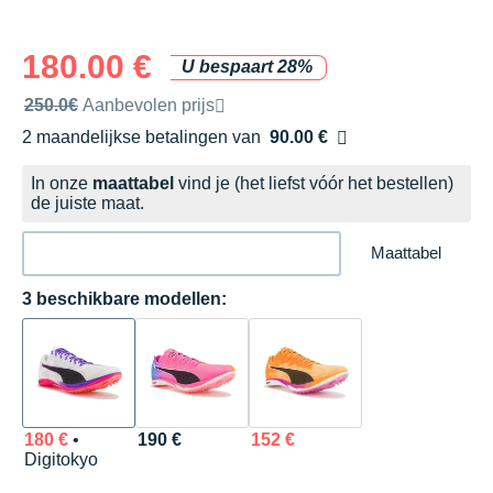
180.00 €
U bespaart 28%
Door het merk aanbevolen verkoopprijs
250.0€
Aanbevolen prijs
2 maandelijkse betalingen van
90.00 €
zonder kosten
In onze
maattabel
vind je (het liefst vóór het bestellen)
de juiste maat.
Maattabel
3 beschikbare modellen:
180 €
•
190 €
152 €
Digitokyo