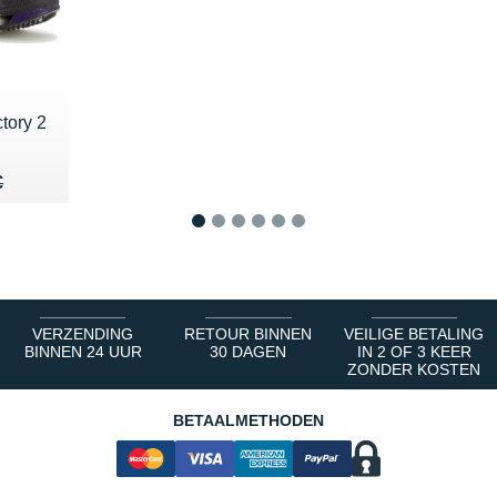
tory 2
30 €
€
€
1
2
3
4
5
6
VERZENDING
RETOUR BINNEN
VEILIGE BETALING
BINNEN 24 UUR
30 DAGEN
IN 2 OF 3 KEER
ZONDER KOSTEN
BETAALMETHODEN