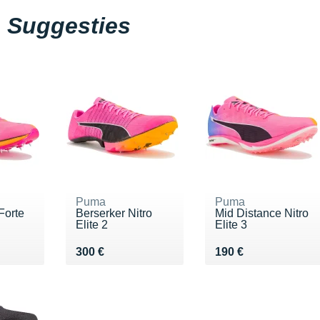
Suggesties
Puma
Puma
orte
Berserker Nitro
Mid Distance Nitro
Elite 2
Elite 3
€
Vendu 300 €
Vendu 190 €
300 €
190 €