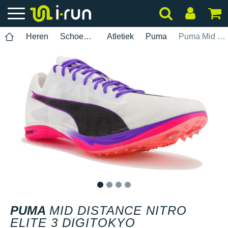
Heren
Schoenen
Atletiek
Puma
Puma Mid Distance Nitro Elite 3 Digitokyo
1
2
3
4
PUMA
MID DISTANCE NITRO
ELITE 3 DIGITOKYO