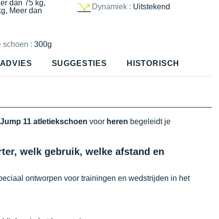
er dan 75 kg,
Dynamiek :
Uitstekend
kg, Meer dan
e schoen :
300g
ADVIES
SUGGESTIES
HISTORISCH
ump 11 atletiekschoen
voor
heren
begeleidt je
er, welk gebruik, welke afstand en
speciaal ontworpen voor trainingen en wedstrijden in het