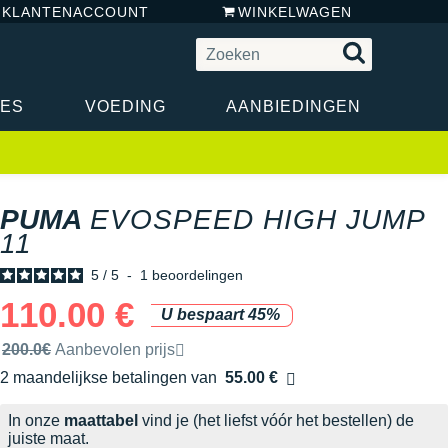
N KLANTENACCOUNT
WINKELWAGEN
RES
VOEDING
AANBIEDINGEN
PUMA
EVOSPEED HIGH JUMP
11
5
/
5
-
1
beoordelingen
110.00 €
U bespaart 45%
Door het merk aanbevolen verkoopprijs
200.0€
Aanbevolen prijs
2 maandelijkse betalingen van
55.00 €
zonder kosten
In onze
maattabel
vind je (het liefst vóór het bestellen) de
juiste maat.