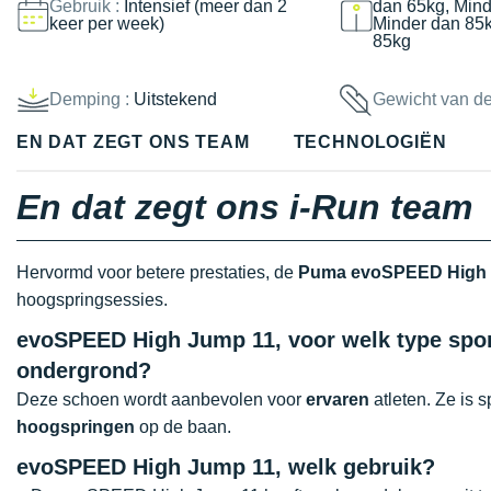
Gebruik :
Intensief (meer dan 2
dan 65kg, Mind
keer per week)
Minder dan 85
85kg
Demping :
Uitstekend
Gewicht van d
EN DAT ZEGT ONS TEAM
TECHNOLOGIËN
En dat zegt ons i-Run team
Hervormd voor betere prestaties, de
Puma evoSPEED High J
hoogspringsessies.
evoSPEED High Jump 11, voor welk type sport
ondergrond?
Deze schoen wordt aanbevolen voor
ervaren
atleten. Ze is 
hoogspringen
op de baan.
evoSPEED High Jump 11, welk gebruik?