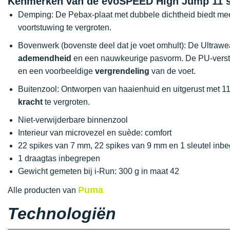
Kenmerken van de evoSPEED High Jump 11 
Demping: De Pebax-plaat met dubbele dichtheid biedt meer
voortstuwing te vergroten.
Bovenwerk (bovenste deel dat je voet omhult): De Ultraweav
ademendheid
en een nauwkeurige pasvorm. De PU-verste
en een voorbeeldige
vergrendeling
van de voet.
Buitenzool: Ontworpen van haaienhuid en uitgerust met 11
kracht
te vergroten.
Niet-verwijderbare binnenzool
Interieur van microvezel en suède: comfort
22 spikes van 7 mm, 22 spikes van 9 mm en 1 sleutel inb
1 draagtas inbegrepen
Gewicht gemeten bij i-Run: 300 g in maat 42
Puma
Alle producten van
Technologiën