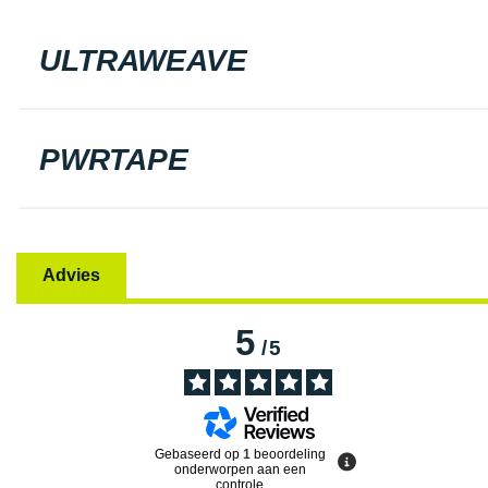
ULTRAWEAVE
PWRTAPE
Advies
5
/
5
Gebaseerd op
1
beoordeling
onderworpen aan een
controle