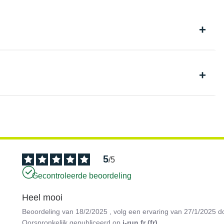
5
/
5
Gecontroleerde beoordeling
Heel mooi
Beoordeling van
18/2/2025
, volg een ervaring van
27/1/2025
d
Oorspronkelijk gepubliceerd op
i-run.fr (fr)