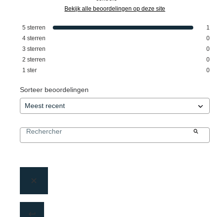
Bekijk alle beoordelingen op deze site
5
sterren
1
4
sterren
0
3
sterren
0
2
sterren
0
1
ster
0
Sorteer beoordelingen