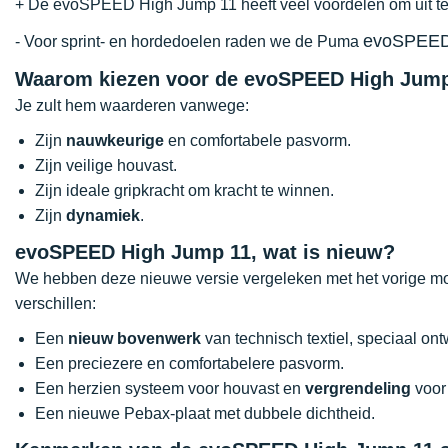
+ De evoSPEED High Jump 11 heeft veel voordelen om uit te 
evoSPEED 
- Voor sprint- en hordedoelen raden we de Puma
Waarom kiezen voor de evoSPEED High Jum
Je zult hem waarderen vanwege:
Zijn
nauwkeurige
en comfortabele pasvorm.
Zijn veilige houvast.
Zijn ideale gripkracht om kracht te winnen.
Zijn
dynamiek
.
evoSPEED High Jump 11, wat is nieuw?
We hebben deze nieuwe versie vergeleken met het vorige mo
verschillen:
Een
nieuw bovenwerk
van technisch textiel, speciaal on
Een preciezere en comfortabelere pasvorm.
Een herzien systeem voor houvast en
vergrendeling
voor
Een nieuwe Pebax-plaat met dubbele dichtheid.