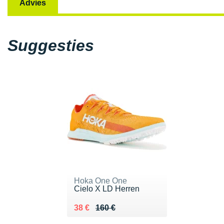
Advies
Suggesties
Hoka One One
Cielo X LD Herren
Au lieu de 160 €
Vendu 38 €
38 €
160 €