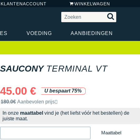
N KLANTENACCOUNT
WINKELWAGEN
RES
VOEDING
AANBIEDINGEN
SAUCONY
TERMINAL VT
45.00 €
U bespaart 75%
Door het merk aanbevolen verkoopprijs
180.0€
Aanbevolen prijs
In onze
maattabel
vind je (het liefst vóór het bestellen) de
juiste maat.
Maattabel