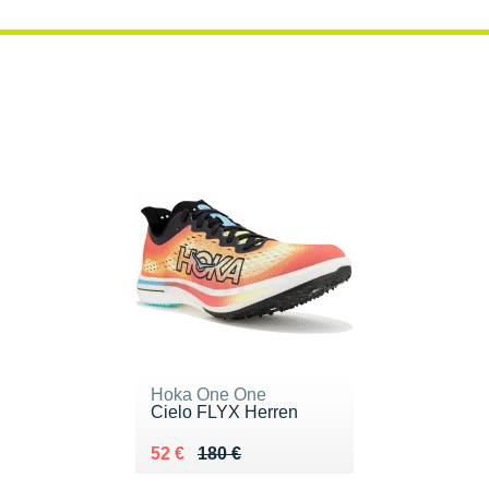
Hoka One One
Cielo FLYX Herren
Au lieu de 180 €
Vendu 52 €
52 €
180 €