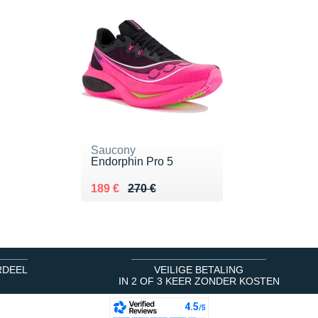
Saucony
Endorphin Pro 5
Au lieu de 270 €
Vendu 189 €
189 €
270 €
RDEEL
VEILIGE BETALING
IN 2 OF 3 KEER ZONDER KOSTEN