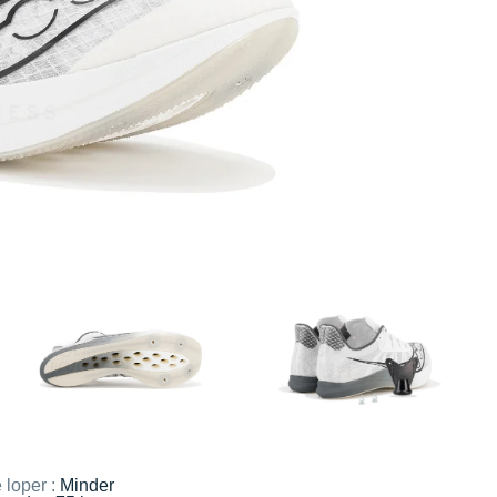
 loper :
Minder