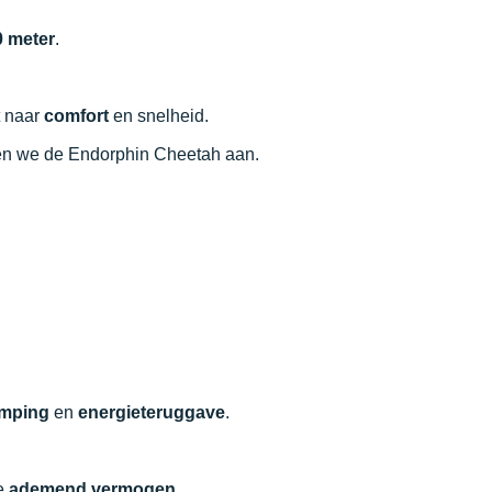
0 meter
.
t naar
comfort
en snelheid.
aden we de Endorphin Cheetah aan.
mping
en
energieteruggave
.
le
ademend vermogen
.