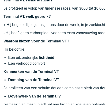
Terminal VT, welke afstand?
Je profiteert er volop van tijdens je races, van
3000 tot 10.00
Terminal VT, welk gebruik?
+ Hij begeleidt je tijdens je runs door de week, in je zoektoch
- Hij heeft geen carbonplaat; voor een extra voortstuwing r
Waarom kiezen voor de Terminal VT?
Hij belooft je:
Een uitzonderlijke
lichtheid
Een verhoogd comfort
Kenmerken van de Terminal VT
Demping van de Terminal VT
Je profiteert van een schuim dat een combinatie biedt van
de
Bovenwerk van de Terminal VT
Gemaakt van mesh, biedt het een bron van koelte en optima