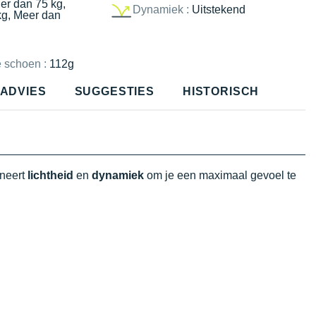
er dan 75 kg,
Dynamiek :
Uitstekend
kg, Meer dan
e schoen :
112g
ADVIES
SUGGESTIES
HISTORISCH
neert
lichtheid
en
dynamiek
om je een maximaal gevoel te