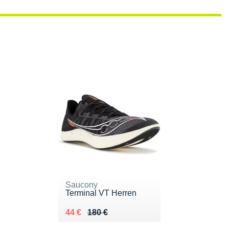
Saucony
Terminal VT Herren
Au lieu de 180 €
Vendu 44 €
44 €
180 €