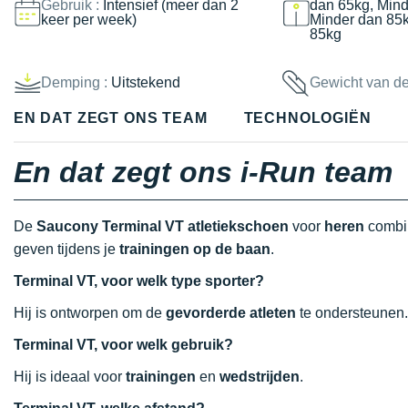
Gebruik :
Intensief (meer dan 2
dan 65kg, Mind
keer per week)
Minder dan 85
85kg
Demping :
Uitstekend
Gewicht van d
EN DAT ZEGT ONS TEAM
TECHNOLOGIËN
En dat zegt ons i-Run team
De
Saucony Terminal VT atletiekschoen
voor
heren
combi
geven tijdens je
trainingen op de baan
.
Terminal VT, voor welk type sporter?
Hij is ontworpen om de
gevorderde atleten
te ondersteunen.
Terminal VT, voor welk gebruik?
Hij is ideaal voor
trainingen
en
wedstrijden
.