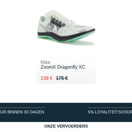
Nike
ZoomX Dragonfly XC
Au lieu de 175 €
Vendu 130 €
130 €
175 €
UR BINNEN 30 DAGEN
5% LOYALITEITSVOO
ONZE VERVOERDERS