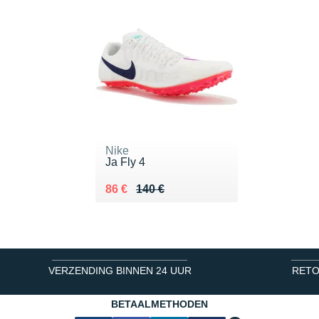
Nike
Ja Fly 4
Au lieu de 140 €
Vendu 86 €
86 €
140 €
VERZENDING BINNEN 24 UUR
RETO
BETAALMETHODEN