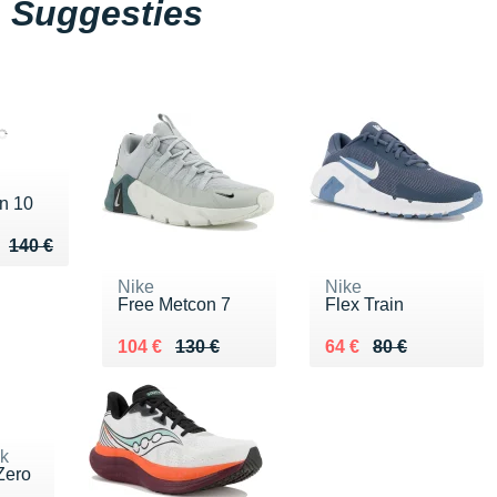
Suggesties
n 10
u de 140 €
 119 €
140 €
Nike
Nike
Free Metcon 7
Flex Train
Au lieu de 130 €
Vendu 104 €
Au lieu de 80 €
Vendu 64 €
104 €
130 €
64 €
80 €
k
Zero