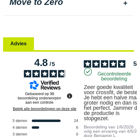
Move to Zero
Advies
4.8
5
/
5
Gecontroleerde
beoordeling
Zeer goede kwaliteit 
voor crossfit, de beste.
Gebaseerd op
30
Je hebt een halve maa
beoordeling onderworpen
groter nodig en dan is
aan een controle
het perfect. Jammer d
Bekijk alle beoordelingen op deze site
de productie is 
stopgezet.
5
sterren
24
Beoordeling van
1/6/2026
,
4
sterren
6
volg een ervaring van
4/5/
3
sterren
0
door
Benjamin L.