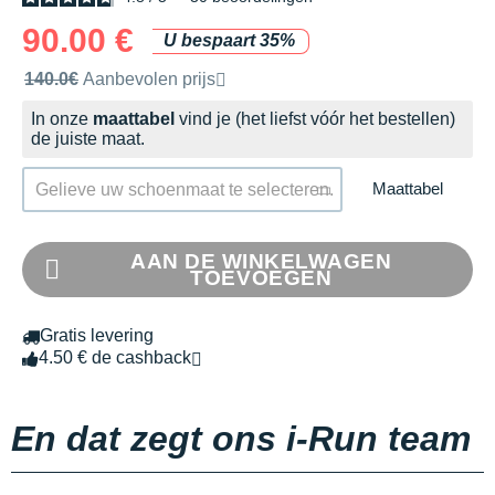
90.00 €
U bespaart 35%
Door het merk aanbevolen verkoopprijs
140.0€
Aanbevolen prijs
In onze
maattabel
vind je (het liefst vóór het bestellen)
de juiste maat.
Maattabel
Gelieve uw schoenmaat te selecteren.
AAN DE WINKELWAGEN
TOEVOEGEN
Gratis levering
4.50 € de cashback
En dat zegt ons i-Run team