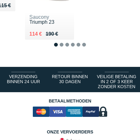
u de 115 €
 82 €
115 €
Saucony
Triumph 23
Au lieu de 190 €
Vendu 114 €
114 €
190 €
1
2
3
4
5
6
VERZENDING
RETOUR BINNEN
VEILIGE BETALING
BINNEN 24 UUR
30 DAGEN
IN 2 OF 3 KEER
ZONDER KOSTEN
BETAALMETHODEN
ONZE VERVOERDERS