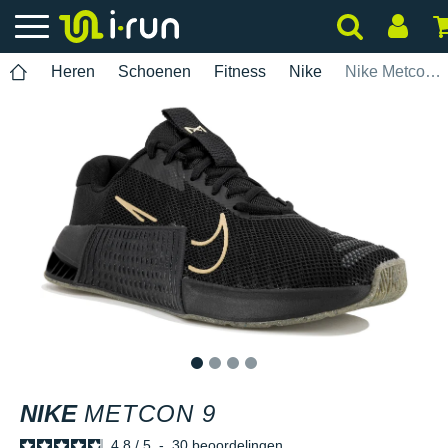
Heren
Schoenen
Fitness
Nike
Nike Metcon 9
1
2
3
4
NIKE
METCON 9
4.8
/
5
-
30
beoordelingen