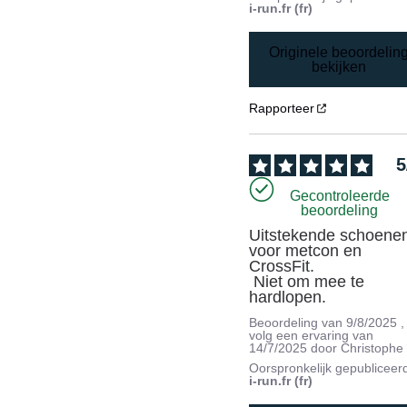
i-run.fr (fr)
Originele beoordelin
bekijken
Rapporteer
5
Gecontroleerde
beoordeling
Uitstekende schoenen
voor metcon en 
CrossFit.

 Niet om mee te 
hardlopen.
Beoordeling van
9/8/2025
,
volg een ervaring van
14/7/2025
door
Christophe
Oorspronkelijk gepubliceer
i-run.fr (fr)