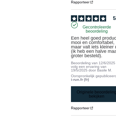
Rapporteer
5
Gecontroleerde
beoordeling
Een heel goed product
mooi en comfortabel, 
maar valt iets kleiner u
(ik heb een halve maa
groter besteld).
Beoordeling van
12/6/2025
volg een ervaring van
19/5/2025
door
Basile M.
Oorspronkelijk gepubliceer
i-run.fr (fr)
Originele beoordelin
bekijken
Rapporteer