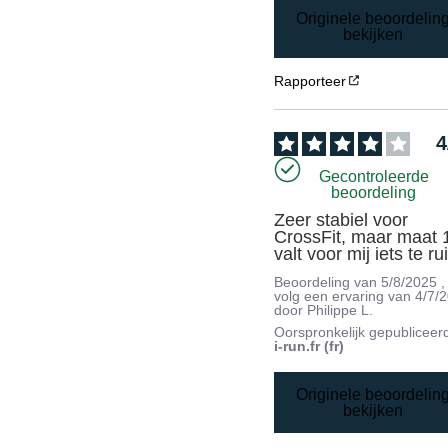
Originele beoordelin
bekijken
Rapporteer
4
Gecontroleerde
beoordeling
Zeer stabiel voor 
CrossFit, maar maat 1
valt voor mij iets te ru
Beoordeling van
5/8/2025
,
volg een ervaring van
4/7/
door
Philippe L.
Oorspronkelijk gepubliceer
i-run.fr (fr)
Originele beoordelin
bekijken