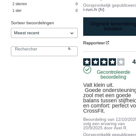
2
sterren
0
Oorspronkelijk gepubliceer
i-run.fr (fr)
1
ster
0
Sorteer beoordelingen
Originele beoordelin
bekijken
Rapporteer
4
Gecontroleerde
beoordeling
Valt klein uit.

 Goede ondersteuning, 
zool met een goede 
balans tussen stijfheid
en comfort: perfect vo
CrossFit.
Beoordeling van
12/10/202
volg een ervaring van
20/9/2025
door
Axel R.
Oorspronkelijk gepubliceer