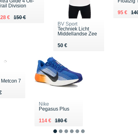
ltra Glide 4 Off-
Floatzig 
rail Division
Au lieu 
Vendu 9
95 €
14
u lieu de 150 €
endu 128 €
28 €
150 €
BV Sport
Techniek Licht
Middellandse Zee
Vendu 50 €
50 €
 Metcon 7
u 130 €
€
Nike
Pegasus Plus
Au lieu de 180 €
Vendu 114 €
114 €
180 €
1
2
3
4
5
6