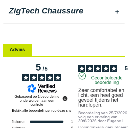
ZigTech Chaussure
Advies
5
5
/
5
Gecontroleerde
beoordeling
Zeer comfortabel en 
licht, een heel goed 
Gebaseerd op
1
beoordeling
gevoel tijdens het 
onderworpen aan een
hardlopen.
controle
Bekijk alle beoordelingen op deze site
Beoordeling van
25/7/2026
volg een ervaring van
30/6/2026
door
Eugene L.
5
sterren
1
Oorspronkelijk gepubliceer
4
sterren
0