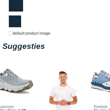
Suggesties
Salomon
Reebok