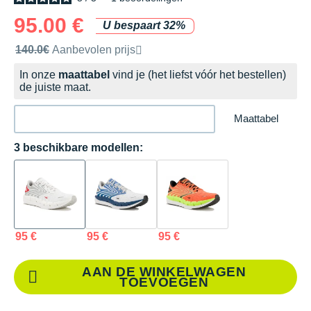
95.00 €
U bespaart 32%
Door het merk aanbevolen verkoopprijs
140.0€
Aanbevolen prijs
In onze
maattabel
vind je (het liefst vóór het bestellen)
de juiste maat.
Maattabel
3 beschikbare modellen:
95 €
95 €
95 €
AAN DE WINKELWAGEN
TOEVOEGEN