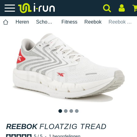
Heren
Schoenen
Fitness
Reebok
Reebok Floatzig Tread
1
2
3
4
REEBOK
FLOATZIG TREAD
5
/
5
-
1
beoordelingen