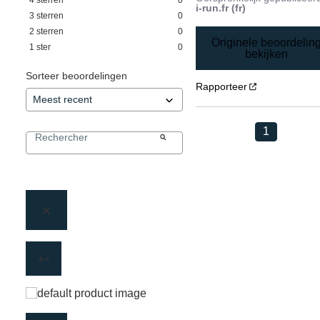
i-run.fr (fr)
3
sterren
0
2
sterren
0
Originele beoordelin
1
ster
0
bekijken
Sorteer beoordelingen
Rapporteer
1