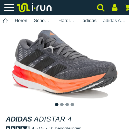
Heren
Schoenen
Hardlopen
adidas
adidas Adistar 4
1
2
3
4
ADIDAS
ADISTAR 4
4.5
/
5
-
31
beoordelingen