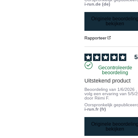
i-run.de (de)
Originele beoordelin
bekijken
Rapporteer
5
Gecontroleerde
beoordeling
Uitstekend product
Beoordeling van
1/6/2026
,
volg een ervaring van
5/5/
door
Rémi F.
Oorspronkelijk gepubliceer
i-run.fr (fr)
Originele beoordelin
bekijken