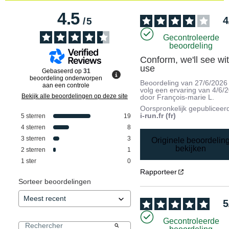
4.5
4
/
5
Gecontroleerde
beoordeling
Conform, we'll see wit
use
Gebaseerd op
31
beoordeling onderworpen
Beoordeling van
27/6/2026
aan een controle
volg een ervaring van
4/6/
Bekijk alle beoordelingen op deze site
door
François-marie L.
Oorspronkelijk gepubliceer
i-run.fr (fr)
5
sterren
19
4
sterren
8
3
sterren
3
Originele beoordelin
bekijken
2
sterren
1
1
ster
0
Rapporteer
Sorteer beoordelingen
5
Gecontroleerde