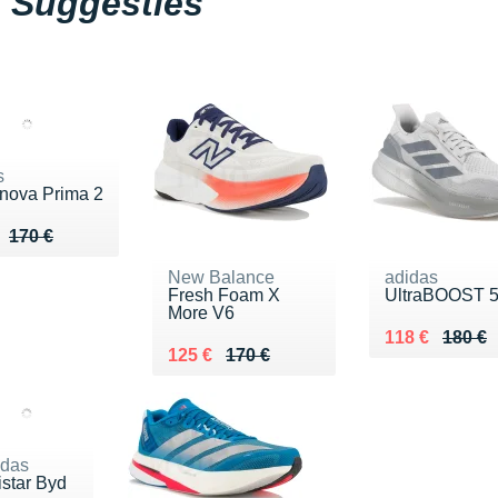
Suggesties
s
nova Prima 2
u de 170 €
 112 €
170 €
New Balance
adidas
Fresh Foam X
UltraBOOST 
More V6
Au lieu de 18
Vendu 118 €
118 €
180 €
Au lieu de 170 €
Vendu 125 €
125 €
170 €
idas
istar Byd