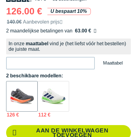
126.00 €
U bespaart 10%
Door het merk aanbevolen verkoopprijs
140.0€
Aanbevolen prijs
2 maandelijkse betalingen van
63.00 €
zonder kosten
In onze
maattabel
vind je (het liefst vóór het bestellen)
de juiste maat.
Maattabel
2 beschikbare modellen:
126 €
112 €
AAN DE WINKELWAGEN
TOEVOEGEN