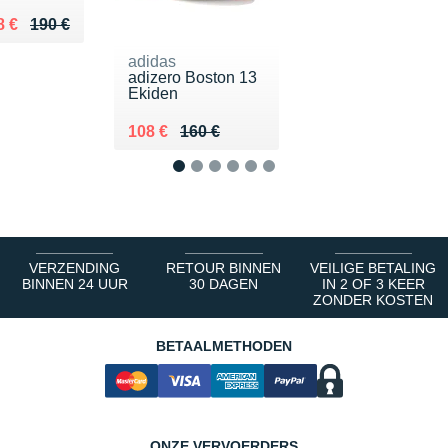
lieu de 190 €
ndu 128 €
8 €
190 €
adidas
adizero Boston 13
Ekiden
Au lieu de 160 €
Vendu 108 €
108 €
160 €
1
2
3
4
5
6
VERZENDING
RETOUR BINNEN
VEILIGE BETALING
BINNEN 24 UUR
30 DAGEN
IN 2 OF 3 KEER
ZONDER KOSTEN
BETAALMETHODEN
ONZE VERVOERDERS