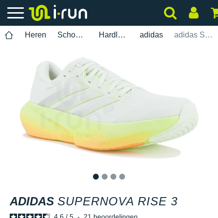
Heren
Schoenen
Hardlopen
adidas
adidas Supernova Rise 3
1
2
3
4
ADIDAS
SUPERNOVA RISE 3
4.6
/
5
-
21
beoordelingen