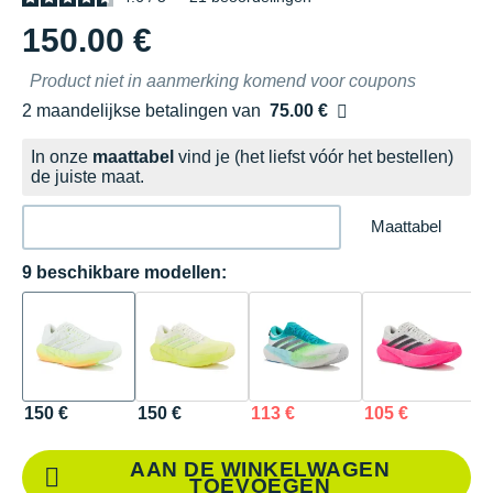
150.00 €
Product niet in aanmerking komend voor coupons
2 maandelijkse betalingen van
75.00 €
zonder kosten
In onze
maattabel
vind je (het liefst vóór het bestellen)
de juiste maat.
Maattabel
9 beschikbare modellen:
150 €
150 €
113 €
105 €
1
AAN DE WINKELWAGEN
TOEVOEGEN