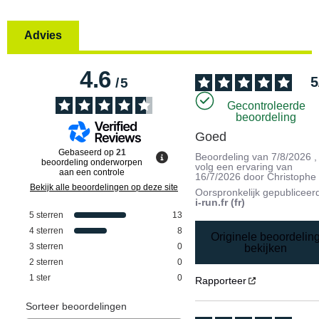
Advies
4.6
5
/
5
Gecontroleerde
beoordeling
Goed
Gebaseerd op
21
Beoordeling van
7/8/2026
,
beoordeling onderworpen
volg een ervaring van
aan een controle
16/7/2026
door
Christophe
Bekijk alle beoordelingen op deze site
Oorspronkelijk gepubliceer
i-run.fr (fr)
5
sterren
13
4
sterren
8
Originele beoordelin
3
sterren
0
bekijken
2
sterren
0
1
ster
0
Rapporteer
Sorteer beoordelingen