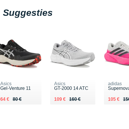
Suggesties
Asics
Asics
adidas
Gel-Venture 11
GT-2000 14 ATC
Supernova
Au lieu de 80 €
Vendu 64 €
Au lieu de 160 €
Vendu 109 €
Au lieu d
Vendu 10
64 €
80 €
109 €
160 €
105 €
15