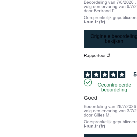
Beoordeling van
7/8/2026
,
volg een ervaring van
9/7/
door
Bertrand F.
Oorspronkelijk gepubliceer
i-run.fr (fr)
Originele beoordelin
bekijken
Rapporteer
5
Gecontroleerde
beoordeling
Goed
Beoordeling van
28/7/2026
volg een ervaring van
3/7/
door
Gilles M.
Oorspronkelijk gepubliceer
i-run.fr (fr)