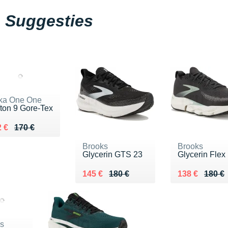
Suggesties
ka One One
fton 9 Gore-Tex
lieu de 170 €
ndu 112 €
 €
170 €
Brooks
Brooks
Glycerin GTS 23
Glycerin Flex
Au lieu de 180 €
Vendu 145 €
Au lieu de 18
Vendu 138 €
145 €
180 €
138 €
180 €
s