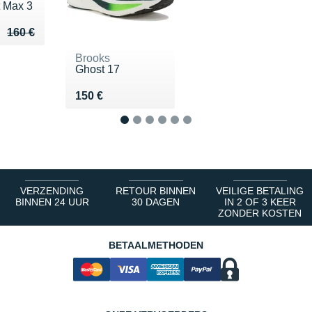
 Max 3
eu de 160 €
 125 €
160 €
Brooks
Ghost 17
Vendu 150 €
150 €
1
2
3
4
5
6
VERZENDING
RETOUR BINNEN
VEILIGE BETALING
BINNEN 24 UUR
30 DAGEN
IN 2 OF 3 KEER
ZONDER KOSTEN
BETAALMETHODEN