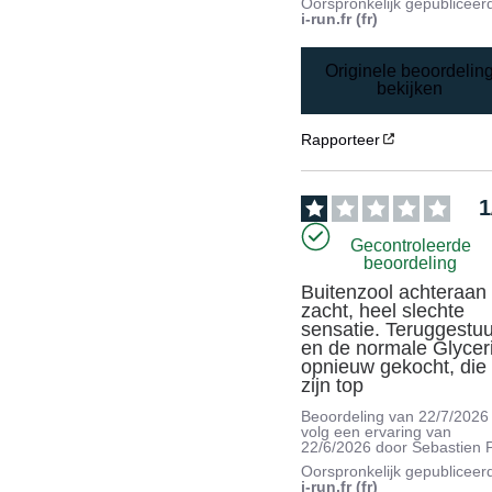
Oorspronkelijk gepubliceer
i-run.fr (fr)
Originele beoordelin
bekijken
Rapporteer
1
Gecontroleerde
beoordeling
Buitenzool achteraan t
zacht, heel slechte 
sensatie. Teruggestuu
en de normale Glyceri
opnieuw gekocht, die 
zijn top
Beoordeling van
22/7/2026
volg een ervaring van
22/6/2026
door
Sebastien P
Oorspronkelijk gepubliceer
i-run.fr (fr)