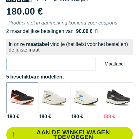
180.00 €
Product niet in aanmerking komend voor coupons
2 maandelijkse betalingen van
90.00 €
zonder kosten
In onze
maattabel
vind je (het liefst vóór het bestellen)
de juiste maat.
Maattabel
5 beschikbare modellen:
180 €
180 €
180 €
138 €
1
AAN DE WINKELWAGEN
TOEVOEGEN