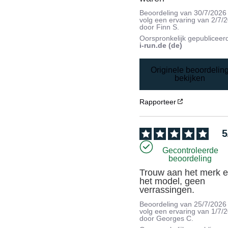
Beoordeling van
30/7/2026
volg een ervaring van
2/7/
door
Finn S.
Oorspronkelijk gepubliceer
i-run.de (de)
Originele beoordelin
bekijken
Rapporteer
5
Gecontroleerde
beoordeling
Trouw aan het merk e
het model, geen 
verrassingen.
Beoordeling van
25/7/2026
volg een ervaring van
1/7/
door
Georges C.