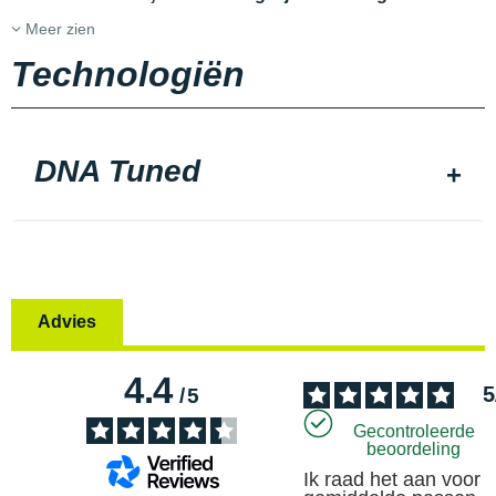
Meer zien
Technologiën
DNA Tuned
Advies
4.4
5
/
5
Gecontroleerde
beoordeling
Ik raad het aan voor 