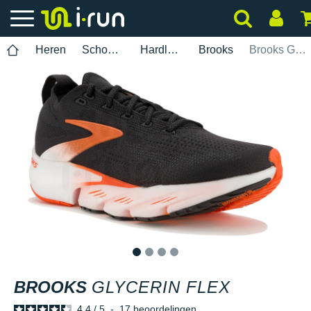
Heren
Schoenen
Hardlopen
Brooks
Brooks Glycerin Flex
1
2
3
4
BROOKS
GLYCERIN FLEX
4.4
/
5
-
17
beoordelingen