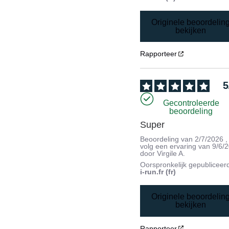
Originele beoordelin
bekijken
Rapporteer
5
Gecontroleerde
beoordeling
Super
Beoordeling van
2/7/2026
,
volg een ervaring van
9/6/
door
Virgile A.
Oorspronkelijk gepubliceer
i-run.fr (fr)
Originele beoordelin
bekijken
Rapporteer