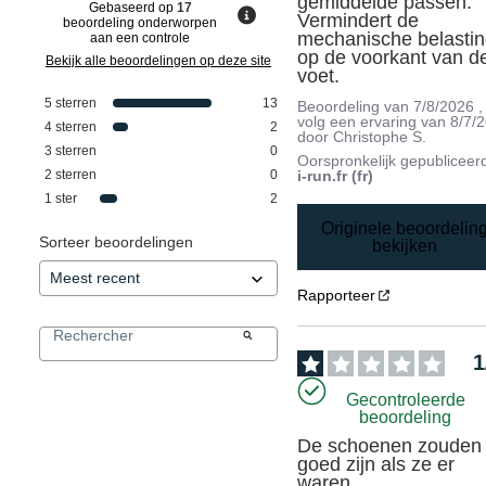
gemiddelde passen. 
Gebaseerd op
17
Vermindert de 
beoordeling onderworpen
mechanische belastin
aan een controle
op de voorkant van de
Bekijk alle beoordelingen op deze site
voet.
5
sterren
13
Beoordeling van
7/8/2026
,
volg een ervaring van
8/7/
4
sterren
2
door
Christophe S.
3
sterren
0
Oorspronkelijk gepubliceer
2
sterren
0
i-run.fr (fr)
1
ster
2
Originele beoordelin
Sorteer beoordelingen
bekijken
Rapporteer
1
Gecontroleerde
beoordeling
De schoenen zouden 
goed zijn als ze er 
waren