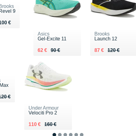
Brooks
Revel 9
Vendu 100 €
100 €
Asics
Brooks
Gel-Excite 11
Launch 12
Au lieu de 90 €
Vendu 62 €
Au lieu de 120 €
Vendu 87 €
62 €
90 €
87 €
120 €
s
 Max
u de 120 €
 92 €
120 €
Under Armour
Velociti Pro 2
Au lieu de 160 €
Vendu 110 €
110 €
160 €