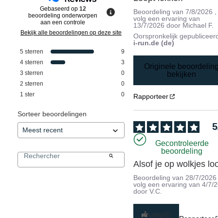
Gebaseerd op
12
Beoordeling van
7/8/2026
,
beoordeling onderworpen
volg een ervaring van
aan een controle
13/7/2026
door
Michael F.
Bekijk alle beoordelingen op deze site
Oorspronkelijk gepubliceer
i-run.de (de)
5
sterren
9
4
sterren
3
Originele beoordelin
3
sterren
0
bekijken
2
sterren
0
1
ster
0
Rapporteer
Sorteer beoordelingen
5
Gecontroleerde
beoordeling
Alsof je op wolkjes lo
Beoordeling van
28/7/2026
volg een ervaring van
4/7/
door
V.C.
Nuttig
(0)