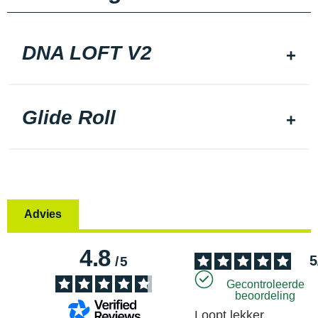
DNA LOFT V2
Glide Roll
Advies
4.8
5
/
5
Gecontroleerde
beoordeling
Loopt lekker.