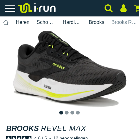
Heren
Schoenen
Hardlopen
Brooks
Brooks Revel Max
1
2
3
4
BROOKS
REVEL MAX
4.8
/
5
-
12
beoordelingen