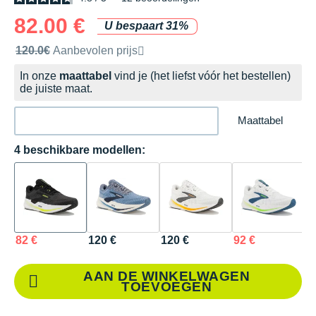
82.00 €
U bespaart 31%
Door het merk aanbevolen verkoopprijs
120.0€
Aanbevolen prijs
In onze
maattabel
vind je (het liefst vóór het bestellen)
de juiste maat.
Maattabel
4 beschikbare modellen:
82 €
120 €
120 €
92 €
AAN DE WINKELWAGEN
TOEVOEGEN