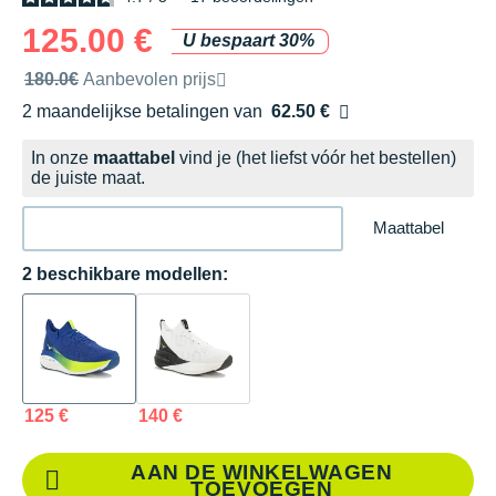
125.00 €
U bespaart 30%
Door het merk aanbevolen verkoopprijs
180.0€
Aanbevolen prijs
2 maandelijkse betalingen van
62.50 €
zonder kosten
In onze
maattabel
vind je (het liefst vóór het bestellen)
de juiste maat.
Maattabel
2 beschikbare modellen:
125 €
140 €
AAN DE WINKELWAGEN
TOEVOEGEN