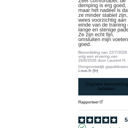
Zeer comfortabel, de 
demping is erg goed, 
maar het nadeel is dat
ze minder stabiel zijn, 
wees voorzichtig aan 
einde van de training 
lange en stenige pade
Ze zijn echt fijn, 
omsluiten mijn voeten
goed.
Beoordeling van
22/7/2026
volg een ervaring van
26/6/2026
door
Laurent H.
Oorspronkelijk gepubliceer
i-run.fr (fr)
Originele beoordelin
bekijken
Rapporteer
5