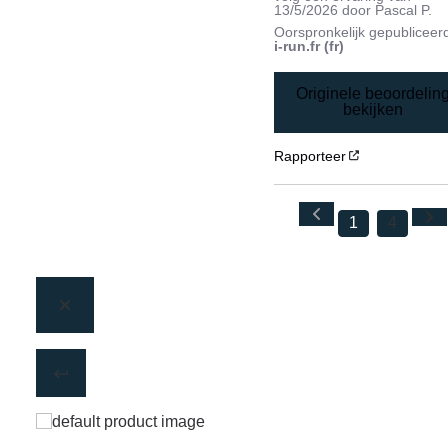
13/5/2026
door
Pascal P.
Oorspronkelijk gepubliceer
i-run.fr (fr)
Originele beoordelin
bekijken
Rapporteer
1
4