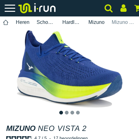
Heren
Schoenen
Hardlopen
Mizuno
Mizuno Neo Vista 2
1
2
3
4
MIZUNO
NEO VISTA 2
4.7
/
5
-
17
beoordelingen