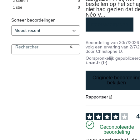
2
sterren
0
bestellen op het schap
1
ster
0
niet had gezien dat de
Néo V
...
Sorteer beoordelingen
meer weergeven
Beoordeling van
30/7/2026
volg een ervaring van
2/7/
door
Christophe D.
Oorspronkelijk gepubliceer
i-run.fr (fr)
Originele beoordelin
bekijken
Rapporteer
4
Gecontroleerde
beoordeling