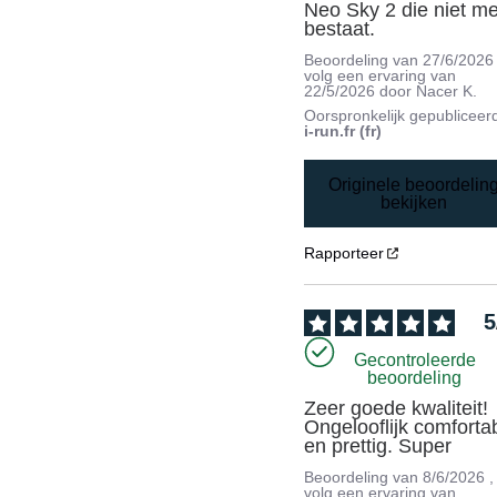
Neo Sky 2 die niet me
bestaat.
Beoordeling van
27/6/2026
volg een ervaring van
22/5/2026
door
Nacer K.
Oorspronkelijk gepubliceer
i-run.fr (fr)
Originele beoordelin
bekijken
Rapporteer
5
Gecontroleerde
beoordeling
Zeer goede kwaliteit! 
Ongelooflijk comfortab
en prettig. Super
Beoordeling van
8/6/2026
,
volg een ervaring van