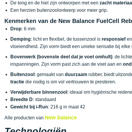
De tong en de hiel zijn ontworpen met een
zacht materiaa
Een herzien buitenzoolontwerp voor meer grip.
Kenmerken van de New Balance FuelCell Reb
Drop
: 6 mm
Demping
: licht en flexibel, de tussenzool is
responsief
en
vloeiendheid. Zijn vorm biedt een unieke sensatie bij elke
Bovenwerk (bovenste deel dat je voet omhult)
: de lic
inspanningen. Zijn vorm past zich aan de voet aan en
ond
Buitenzool
: gemaakt van
duurzaam
rubber, biedt uitzond
tractie
die nodig is om vol vertrouwen te presteren.
Verwijderbare binnenzool
: ideaal om hygiënische reden
Breedte D
: standaard
Gewicht bij i-Run
: 216 g in maat 42
New balance
Alle producten van
Technologiën