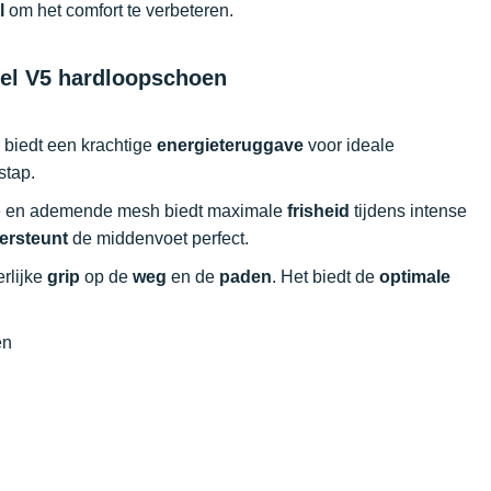
l
om het comfort te verbeteren.
el V5 hardloopschoen
 biedt een krachtige
energieteruggave
voor ideale
 stap.
hte en ademende mesh biedt maximale
frisheid
tijdens intense
ersteunt
de middenvoet perfect.
erlijke
grip
op de
weg
en de
paden
. Het biedt de
optimale
en