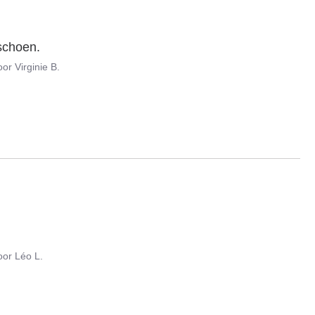
 schoen.
oor
Virginie B.
oor
Léo L.