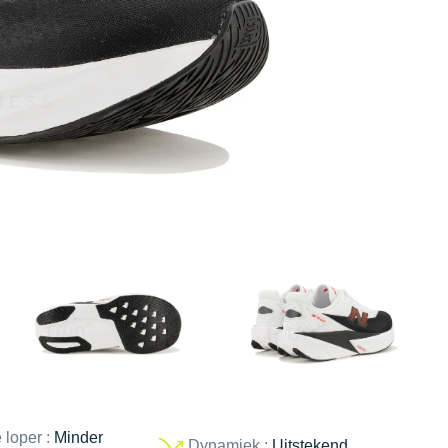
 loper :
Minder
Dynamiek :
Uitstekend