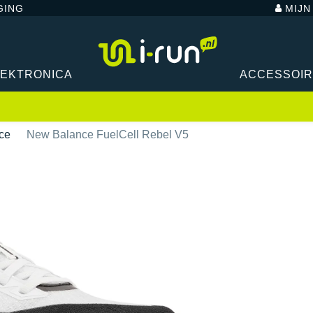
GING
MIJ
LEKTRONICA
ACCESSOI
ce
New Balance FuelCell Rebel V5