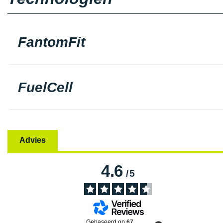
FantomFit
FuelCell
Advies
4.6
/
5
Gebaseerd op
67