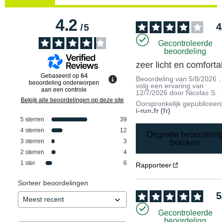
4.2
4
/
5
Gecontroleerde
beoordeling
zeer licht en comforta
Gebaseerd op
64
Beoordeling van
5/8/2026
,
beoordeling onderworpen
volg een ervaring van
aan een controle
12/7/2026
door
Nicolas S.
Bekijk alle beoordelingen op deze site
Oorspronkelijk gepubliceer
i-run.fr (fr)
5
sterren
39
4
sterren
12
Originele beoordelin
3
sterren
3
bekijken
2
sterren
4
1
ster
6
Rapporteer
Sorteer beoordelingen
5
Gecontroleerde
beoordeling