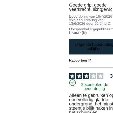
Goede grip, goede 
veerkracht, lichtgewic
Beoordeling van
18/7/2026
volg een ervaring van
13/6/2026
door
Jérôme D.
Oorspronkelijk gepubliceer
i-run.fr (fr)
Originele beoordelin
bekijken
Rapporteer
3
Gecontroleerde
beoordeling
Alleen te gebruiken op
een volledig gladde 
ondergrond, het minst
steentje blijft haken in 
het schuim en 