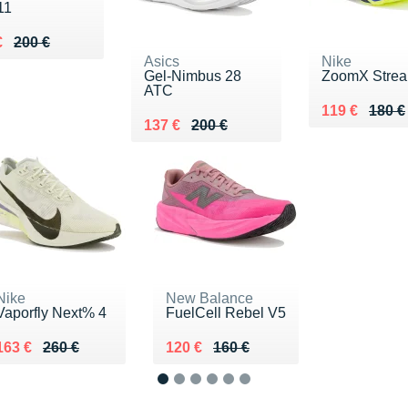
11
eu de 200 €
u 148 €
€
200 €
Asics
Nike
Gel-Nimbus 28
ZoomX Streak
ATC
Au lieu de 1
Vendu 119 €
119 €
180 €
Au lieu de 200 €
Vendu 137 €
137 €
200 €
Nike
New Balance
Vaporfly Next% 4
FuelCell Rebel V5
Au lieu de 260 €
Vendu 163 €
Au lieu de 160 €
Vendu 120 €
163 €
260 €
120 €
160 €
1
2
3
4
5
6