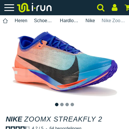
Heren
Schoenen
Hardlopen
Nike
Nike ZoomX Streakfly 2
1
2
3
4
NIKE
ZOOMX STREAKFLY 2
4.2
/
5
-
64
beoordelingen