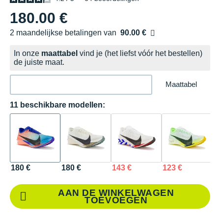
180.00 €
2 maandelijkse betalingen van
90.00 €
zonder kosten
In onze
maattabel
vind je (het liefst vóór het bestellen)
de juiste maat.
Maattabel
11 beschikbare modellen:
180 €
180 €
143 €
123 €
1
AAN DE WINKELWAGEN
TOEVOEGEN