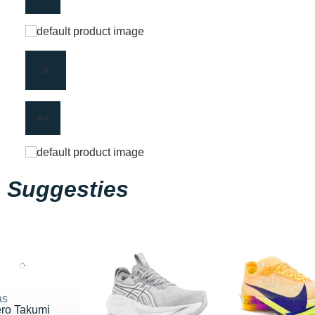
Suggesties
as
ero Takumi