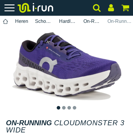
Heren
Schoenen
Hardlopen
On-Running
On-Running Cloudmonster 3 Wide
1
2
3
4
ON-RUNNING
CLOUDMONSTER 3
WIDE