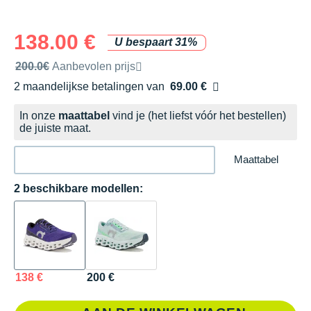
138.00 €
U bespaart 31%
Door het merk aanbevolen verkoopprijs
200.0€
Aanbevolen prijs
2 maandelijkse betalingen van
69.00 €
zonder kosten
In onze
maattabel
vind je (het liefst vóór het bestellen)
de juiste maat.
Maattabel
2 beschikbare modellen:
138 €
200 €