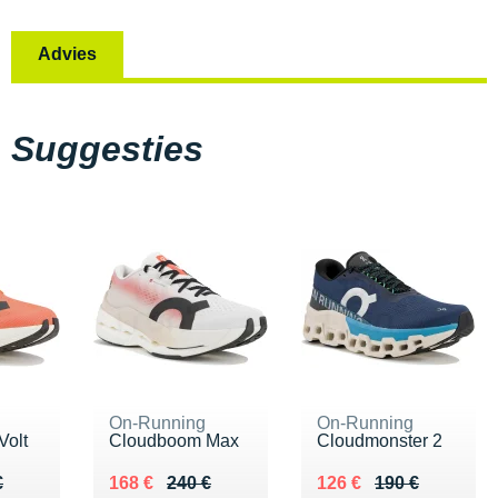
Advies
Suggesties
On-Running
On-Running
Volt
Cloudboom Max
Cloudmonster 2
10 €
€
Au lieu de 240 €
Vendu 168 €
Au lieu de 190 €
Vendu 126 €
€
168 €
240 €
126 €
190 €