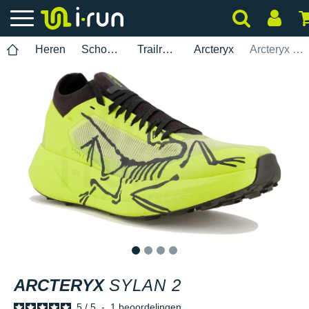
Heren
Schoenen
Trailrunning
Arcteryx
Arcteryx Sylan 2
1
2
3
4
ARCTERYX
SYLAN 2
5
/
5
-
1
beoordelingen