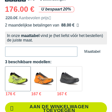
176.00 €
U bespaart 20%
Door het merk aanbevolen verkoopprijs
220.0€
Aanbevolen prijs
2 maandelijkse betalingen van
88.00 €
zonder kosten
In onze
maattabel
vind je (het liefst vóór het bestellen)
de juiste maat.
Maattabel
3 beschikbare modellen:
176 €
167 €
167 €
AAN DE WINKELWAGEN
TOEVOEGEN