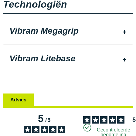
Technologiën
Vibram Megagrip
Vibram Litebase
Advies
5
5
/
5
Gecontroleerde
beoordeling