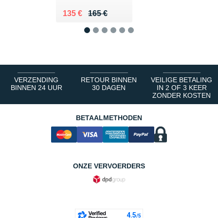
Au lieu de 165 €
Vendu 135 €
135 €
165 €
1
2
3
4
5
6
VERZENDING
RETOUR BINNEN
VEILIGE BETALING
BINNEN 24 UUR
30 DAGEN
IN 2 OF 3 KEER
ZONDER KOSTEN
BETAALMETHODEN
ONZE VERVOERDERS