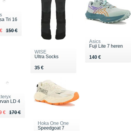
s
a Tri 16
ieu de 150 €
du 130 €
€
150 €
Asics
Fuji Lite 7 heren
WISE
Ultra Socks
Vendu 140 €
140 €
Vendu 35 €
35 €
cteryx
rvan LD 4
 lieu de 170 €
ndu 129 €
9 €
170 €
Hoka One One
Speedgoat 7