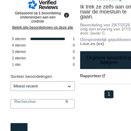
Ik trek ze zelfs aan om
naar de moestuin te 
Gebaseerd op
1
beoordeling
gaan.
onderworpen aan een
controle
Beoordeling van
29/7/2026
Bekijk alle beoordelingen op deze site
volg een ervaring van
2/7/
door
Javier C.
5
sterren
1
Oorspronkelijk gepubliceer
i-run.es (es)
4
sterren
0
3
sterren
0
Originele beoordelin
2
sterren
0
bekijken
1
ster
0
Rapporteer
Sorteer beoordelingen
1