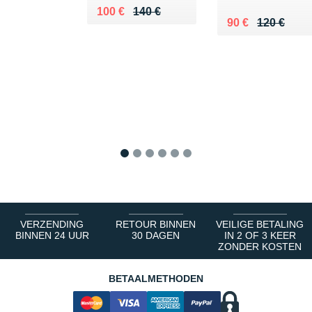
Au lieu de 140 €
Vendu 100 €
100 €
140 €
Au lieu de 120 €
Vendu 90 €
90 €
120 €
1
2
3
4
5
6
VERZENDING
RETOUR BINNEN
VEILIGE BETALING
BINNEN 24 UUR
30 DAGEN
IN 2 OF 3 KEER
ZONDER KOSTEN
BETAALMETHODEN