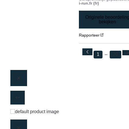
i-run.fr (fr)
Originele beoordelin
bekijken
Rapporteer
1
20