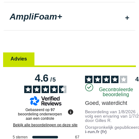
AmpliFoam+
Advies
4.6
4
/
5
Gecontroleerde
beoordeling
Goed, waterdicht
Gebaseerd op
97
Beoordeling van
1/8/2026
,
beoordeling onderworpen
volg een ervaring van
1/7/
aan een controle
door
Gilles R.
Bekijk alle beoordelingen op deze site
Oorspronkelijk gepubliceer
i-run.fr (fr)
5
sterren
67