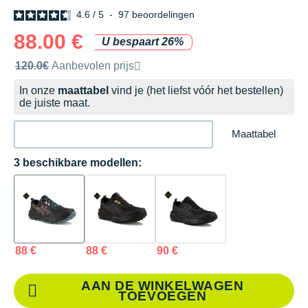
4.6
/
5
-
97
beoordelingen
88.00 €
U bespaart 26%
Door het merk aanbevolen verkoopprijs
120.0€
Aanbevolen prijs
In onze
maattabel
vind je (het liefst vóór het bestellen)
de juiste maat.
Maattabel
3 beschikbare modellen:
88 €
88 €
90 €
AAN DE WINKELWAGEN
TOEVOEGEN