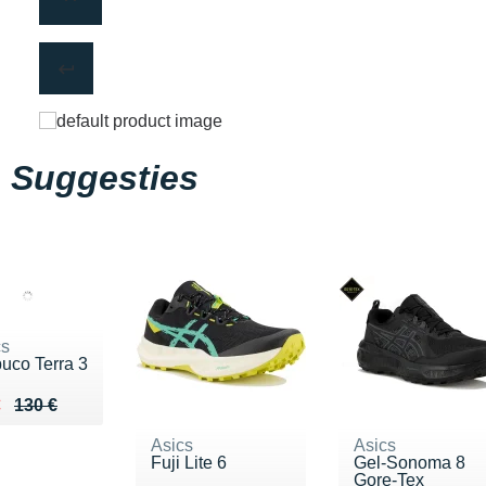
Suggesties
cs
uco Terra 3
ieu de 130 €
du 98 €
€
130 €
Asics
Asics
Fuji Lite 6
Gel-Sonoma 8
Gore-Tex