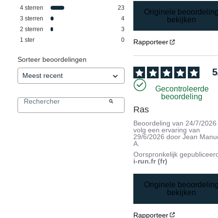
4
sterren
23
Originele beoordelin
3
sterren
4
bekijken
2
sterren
3
1
ster
0
Rapporteer
Sorteer beoordelingen
5
Gecontroleerde
beoordeling
Ras
Beoordeling van
24/7/2026
volg een ervaring van
29/6/2026
door
Jean Manu
A.
Oorspronkelijk gepubliceer
i-run.fr (fr)
Originele beoordelin
bekijken
Rapporteer