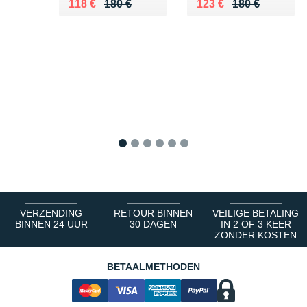
Au lieu de 180 €
Vendu 118 €
Au lieu de 180 €
Vendu 123 €
118 €
180 €
123 €
180 €
1
2
3
4
5
6
VERZENDING
RETOUR BINNEN
VEILIGE BETALING
BINNEN 24 UUR
30 DAGEN
IN 2 OF 3 KEER
ZONDER KOSTEN
BETAALMETHODEN