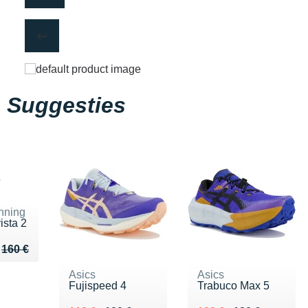
Suggesties
nning
ista 2
u de 160 €
116 €
160 €
Asics
Asics
Fujispeed 4
Trabuco Max 5