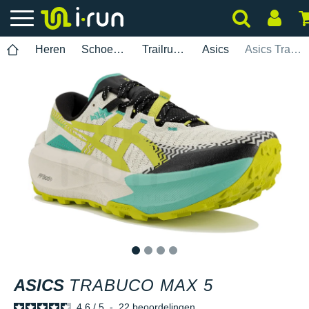
Heren
Schoenen
Trailrunning
Asics
Asics Trabuco Max 5
1
2
3
4
ASICS
TRABUCO MAX 5
4.6
/
5
-
22
beoordelingen