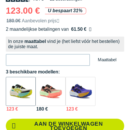
123.00 €
U bespaart 31%
Door het merk aanbevolen verkoopprijs
180.0€
Aanbevolen prijs
2 maandelijkse betalingen van
61.50 €
zonder kosten
In onze
maattabel
vind je (het liefst vóór het bestellen)
de juiste maat.
Maattabel
3 beschikbare modellen:
123 €
180 €
123 €
AAN DE WINKELWAGEN
TOEVOEGEN