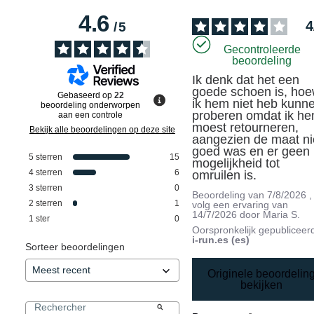
4.6
4
/
5
Gecontroleerde
beoordeling
Ik denk dat het een 
goede schoen is, hoew
Gebaseerd op
22
ik hem niet heb kunne
beoordeling onderworpen
proberen omdat ik he
aan een controle
moest retourneren, 
Bekijk alle beoordelingen op deze site
aangezien de maat nie
goed was en er geen 
5
sterren
15
mogelijkheid tot 
4
sterren
6
omruilen is.
3
sterren
0
Beoordeling van
7/8/2026
,
2
sterren
1
volg een ervaring van
14/7/2026
door
Maria S.
1
ster
0
Oorspronkelijk gepubliceer
i-run.es (es)
Sorteer beoordelingen
Originele beoordelin
bekijken