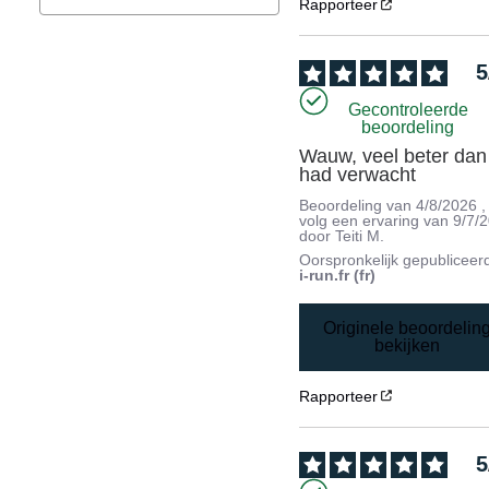
Rapporteer
5
Gecontroleerde
beoordeling
Wauw, veel beter dan 
had verwacht
Beoordeling van
4/8/2026
,
volg een ervaring van
9/7/
door
Teiti M.
Oorspronkelijk gepubliceer
i-run.fr (fr)
Originele beoordelin
bekijken
Rapporteer
5