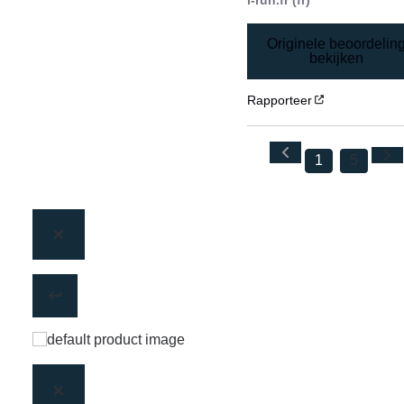
i-run.fr (fr)
Originele beoordelin
bekijken
Rapporteer
1
5