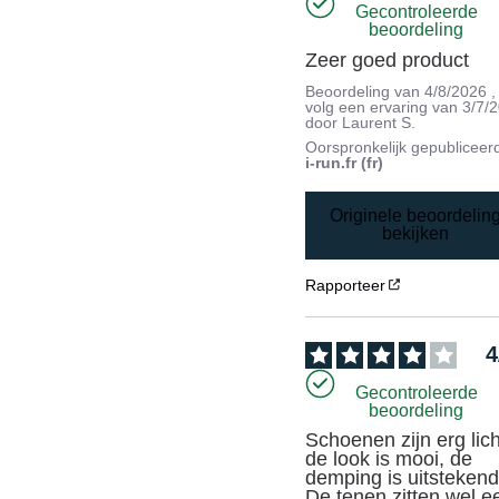
Gecontroleerde
beoordeling
Zeer goed product
Beoordeling van
4/8/2026
,
volg een ervaring van
3/7/
door
Laurent S.
Oorspronkelijk gepubliceer
i-run.fr (fr)
Originele beoordelin
bekijken
Rapporteer
4
Gecontroleerde
beoordeling
Schoenen zijn erg licht
de look is mooi, de 
demping is uitstekend.
De tenen zitten wel ee