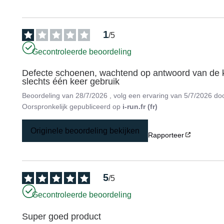
1
/
5
Gecontroleerde beoordeling
Defecte schoenen, wachtend op antwoord van de kl
slechts één keer gebruik
Beoordeling van
28/7/2026
, volg een ervaring van
5/7/2026
do
Oorspronkelijk gepubliceerd op
i-run.fr (fr)
Originele beoordeling bekijken
Rapporteer
5
/
5
Gecontroleerde beoordeling
Super goed product