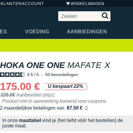
N KLANTENACCOUNT
WINKELWAGEN
RES
VOEDING
AANBIEDINGEN
HOKA ONE ONE
MAFATE X
4.5
/
5
-
94
beoordelingen
175.00 €
U bespaart 22%
Door het merk aanbevolen verkoopprijs
225.0€
Aanbevolen prijs
Product niet in aanmerking komend voor coupons
2 maandelijkse betalingen van
87.50 €
zonder kosten
In onze
maattabel
vind je (het liefst vóór het bestellen) de
juiste maat.