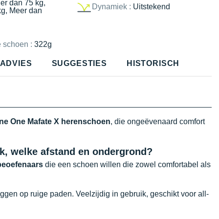
er dan 75 kg,
Dynamiek :
Uitstekend
kg, Meer dan
e schoen :
322g
ADVIES
SUGGESTIES
HISTORISCH
ne One Mafate X
herenschoen
, die ongeëvenaard comfort
ik, welke afstand en ondergrond?
beoefenaars
die een schoen willen die zowel comfortabel als
eggen op ruige paden. Veelzijdig in gebruik, geschikt voor all-