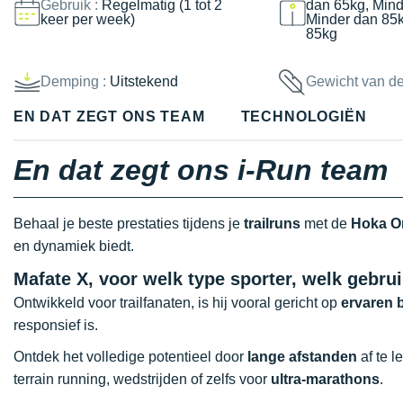
Gebruik :
Regelmatig (1 tot 2
dan 65kg, Mind
keer per week)
Minder dan 85
85kg
Demping :
Uitstekend
Gewicht van d
EN DAT ZEGT ONS TEAM
TECHNOLOGIËN
En dat zegt ons i-Run team
Behaal je beste prestaties tijdens je
trailruns
met de
Hoka O
en dynamiek biedt.
Mafate X, voor welk type sporter, welk gebru
Ontwikkeld voor trailfanaten, is hij vooral gericht op
ervaren 
responsief is.
Ontdek het volledige potentieel door
lange afstanden
af te l
terrain running, wedstrijden of zelfs voor
ultra-marathons
.