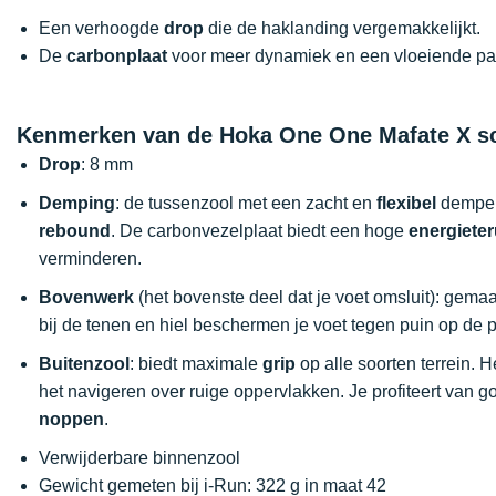
Een verhoogde
drop
die de haklanding vergemakkelijkt.
De
carbonplaat
voor meer dynamiek en een vloeiende pa
Kenmerken van de Hoka One One Mafate X s
Drop
: 8 mm
Demping
: de tussenzool met een zacht en
flexibel
dempend
rebound
. De carbonvezelplaat biedt een hoge
energiete
verminderen.
Bovenwerk
(het bovenste deel dat je voet omsluit): gema
bij de tenen en hiel beschermen je voet tegen puin op de 
Buitenzool
: biedt maximale
grip
op alle soorten terrein. 
het navigeren over ruige oppervlakken. Je profiteert van go
noppen
.
Verwijderbare binnenzool
Gewicht gemeten bij i-Run: 322 g in maat 42