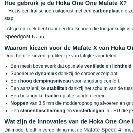
Hoe gebruik je de Hoka One One Mafate X?
+ Het is een trailschoen uitgerust met een
carbonplaat
die zo
stap.
- Als je op zoek bent naar een trailschoen die toegankelijk i
Speedgoat 6
aan.
Waarom kiezen voor de Mafate X van Hoka 
Door hem te kiezen, profiteer je van talrijke voordelen:
Een mesh bovenwerk dat optimale
ventilatie
en
lichtheid
Superieure
dynamiek
dankzij de carbonvezelplaat.
Een
hoog dempingsniveau
voor langdurig comfort.
Een aanzienlijke
stabiliteit
dankzij het schuim van de tuss
Een belangrijke
tractie
op alle soorten terrein.
Noppen
van 3,5 mm die modderophoping afvoeren en grip
Een
stenenbescherming
en
versterkingen
in TPU die je
Wat zijn de innovaties van de Hoka One One
Mafate Speed 4
Dit model biedt in vergelijking met de
innov