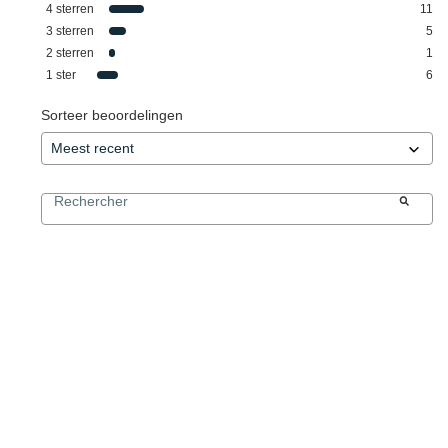
4
sterren
11
3
sterren
5
2
sterren
1
1
ster
6
Sorteer beoordelingen