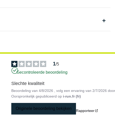
1
/
5
Gecontroleerde beoordeling
Slechte kwaliteit
Beoordeling van
4/8/2026
, volg een ervaring van
2/7/2026
doo
Oorspronkelijk gepubliceerd op
i-run.fr (fr)
Originele beoordeling bekijken
Rapporteer