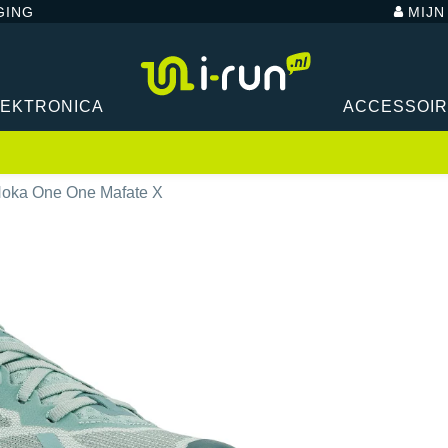
GING
MIJ
LEKTRONICA
ACCESSOI
oka One One Mafate X